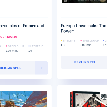
hronicles of Empire and
Europa Universalis: The 
Power
DOOR MARIO
SPELERS
SPEELDUUR
L
1-6
300 min.
14
S
SPEELDUUR
LEEFTIJD
120 min.
10
BEKIJK SPEL
BEKIJK SPEL