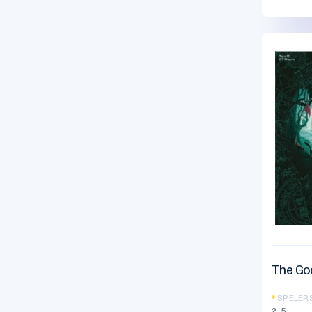
The Goo
SPELER
2-5