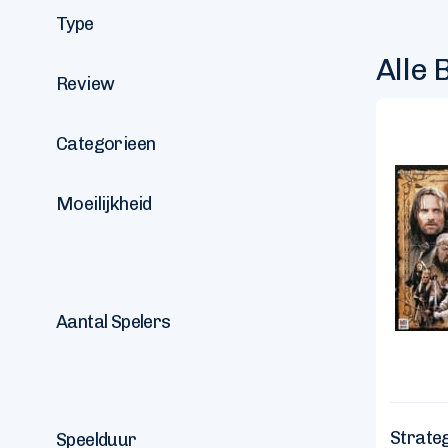
Type
Alle 
Review
Categorieen
Moeilijkheid
Aantal Spelers
Strateg
Speelduur