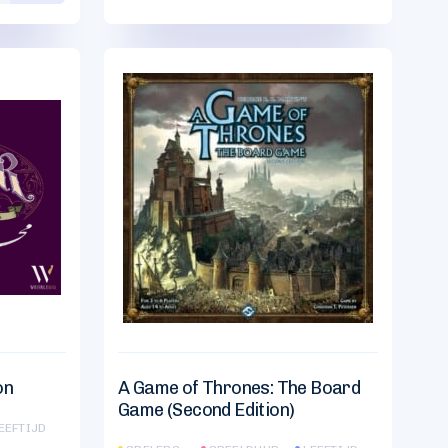
on
A Game of Thrones: The Board
Game (Second Edition)
EEFTIJD