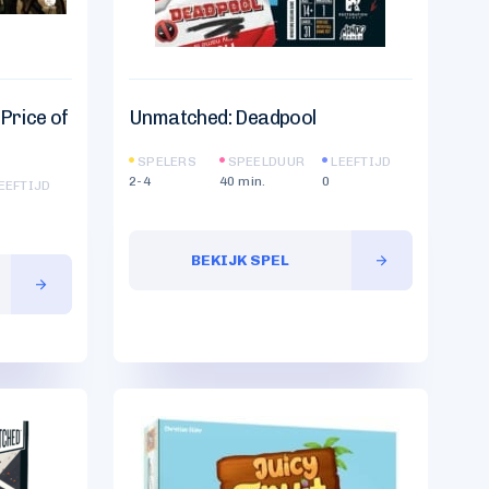
Price of
Unmatched: Deadpool
SPELERS
SPEELDUUR
LEEFTIJD
2-4
40 min.
0
EEFTIJD
BEKIJK SPEL