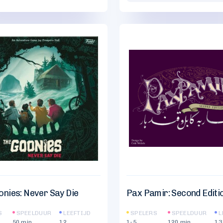
nies: Never Say Die
Pax Pamir: Second Editi
S
SPEELDUUR
LEEFTIJD
SPELERS
SPEELDUUR
L
50 min.
12
1-5
120 min.
13