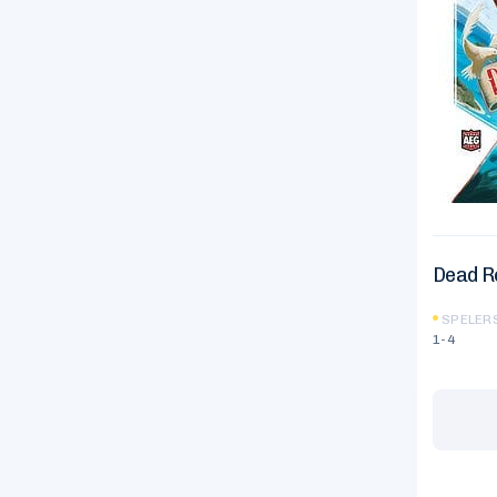
Dead R
SPELER
1-4