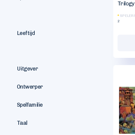
Trilogy
SPELER
2
Leeftijd
Uitgever
Ontwerper
Spelfamilie
Taal