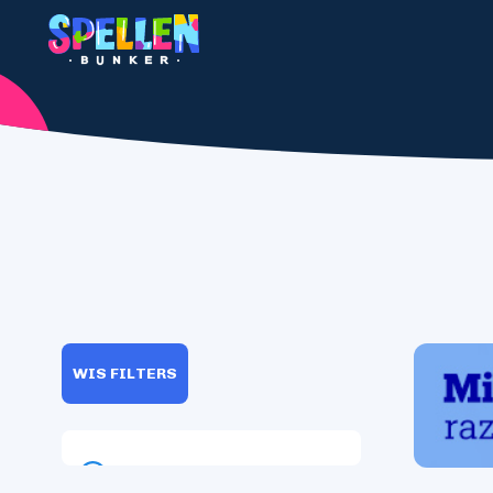
WIS FILTERS