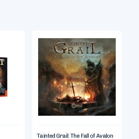
Tainted Grail: The Fall of Avalon