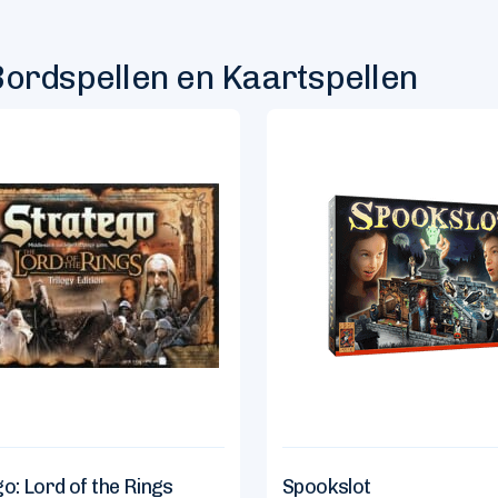
Bordspellen en Kaartspellen
o: Lord of the Rings
Spookslot