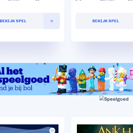
BEKIJK SPEL
BEKIJK SPEL