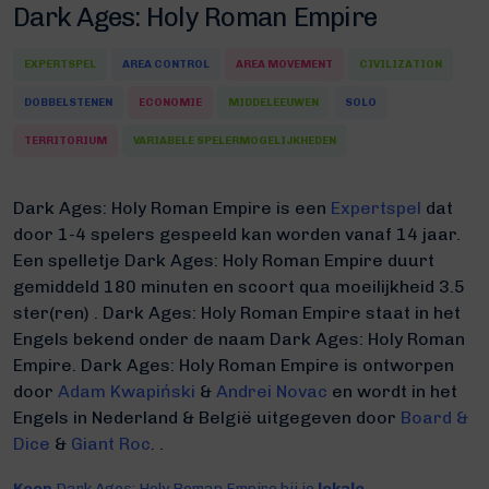
Dark Ages: Holy Roman Empire
EXPERTSPEL
AREA CONTROL
AREA MOVEMENT
CIVILIZATION
DOBBELSTENEN
ECONOMIE
MIDDELEEUWEN
SOLO
TERRITORIUM
VARIABELE SPELERMOGELIJKHEDEN
Dark Ages: Holy Roman Empire is een
Expertspel
dat
door 1-4 spelers gespeeld kan worden vanaf 14 jaar.
Een spelletje Dark Ages: Holy Roman Empire duurt
gemiddeld 180 minuten
en scoort qua moeilijkheid 3.5
ster(ren) .
Dark Ages: Holy Roman Empire staat in het
Engels bekend onder de naam Dark Ages: Holy Roman
Empire.
Dark Ages: Holy Roman Empire is ontworpen
door
Adam Kwapiński
&
Andrei Novac
en wordt in het
Engels in Nederland & België uitgegeven door
Board &
Dice
&
Giant Roc
. .
Koop
Dark Ages: Holy Roman Empire bij je
lokale