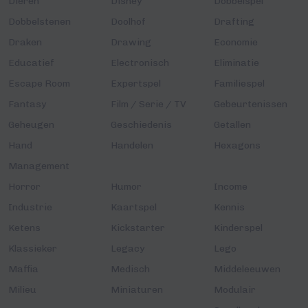
Dieren
Disney
Dobbelspel
Dobbelstenen
Doolhof
Drafting
Draken
Drawing
Economie
Educatief
Electronisch
Eliminatie
Escape Room
Expertspel
Familiespel
Fantasy
Film / Serie / TV
Gebeurtenissen
Geheugen
Geschiedenis
Getallen
Hand
Handelen
Hexagons
Management
Horror
Humor
Income
Industrie
Kaartspel
Kennis
Ketens
Kickstarter
Kinderspel
Klassieker
Legacy
Lego
Maffia
Medisch
Middeleeuwen
Milieu
Miniaturen
Modulair