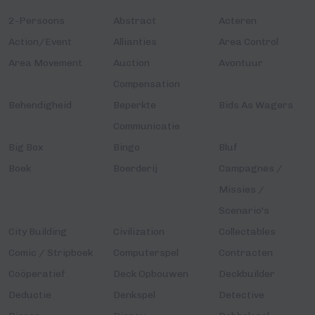
2-Persoons
Abstract
Acteren
Action/Event
Allianties
Area Control
Area Movement
Auction
Avontuur
Compensation
Behendigheid
Beperkte
Bids As Wagers
Communicatie
Big Box
Bingo
Bluf
Boek
Boerderij
Campagnes /
Missies /
Scenario's
City Building
Civilization
Collectables
Comic / Stripboek
Computerspel
Contracten
Coöperatief
Deck Opbouwen
Deckbuilder
Deductie
Denkspel
Detective