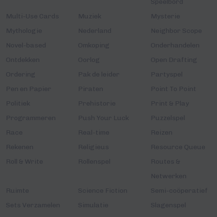
Speelbord
Multi-Use Cards
Muziek
Mysterie
Mythologie
Nederland
Neighbor Scope
Novel-based
Omkoping
Onderhandelen
Ontdekken
Oorlog
Open Drafting
Ordering
Pak de leider
Partyspel
Pen en Papier
Piraten
Point To Point
Politiek
Prehistorie
Print & Play
Programmeren
Push Your Luck
Puzzelspel
Race
Real-time
Reizen
Rekenen
Religieus
Resource Queue
Roll & Write
Rollenspel
Routes &
Netwerken
Ruimte
Science Fiction
Semi-coöperatief
Sets Verzamelen
Simulatie
Slagenspel