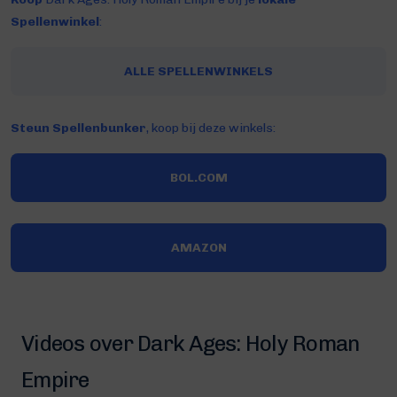
Spellenwinkel
:
ALLE SPELLENWINKELS
Steun Spellenbunker
, koop bij deze winkels:
BOL.COM
AMAZON
Videos over Dark Ages: Holy Roman
Empire