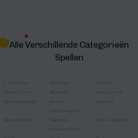
Alle Verschillende Categorieën
Spellen
2-Persoons
Abstract
Acteren
Action/Event
Allianties
Area Control
Area Movement
Auction
Avontuur
Compensation
Behendigheid
Beperkte
Bids As Wagers
Communicatie