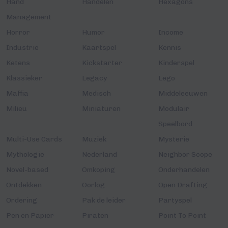
Hand
Handelen
Hexagons
Management
Horror
Humor
Income
Industrie
Kaartspel
Kennis
Ketens
Kickstarter
Kinderspel
Klassieker
Legacy
Lego
Maffia
Medisch
Middeleeuwen
Milieu
Miniaturen
Modulair
Speelbord
Multi-Use Cards
Muziek
Mysterie
Mythologie
Nederland
Neighbor Scope
Novel-based
Omkoping
Onderhandelen
Ontdekken
Oorlog
Open Drafting
Ordering
Pak de leider
Partyspel
Pen en Papier
Piraten
Point To Point