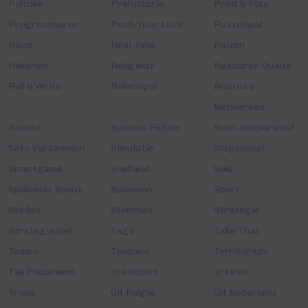
Politiek
Prehistorie
Print & Play
Programmeren
Push Your Luck
Puzzelspel
Race
Real-time
Reizen
Rekenen
Religieus
Resource Queue
Roll & Write
Rollenspel
Routes &
Netwerken
Ruimte
Science Fiction
Semi-coöperatief
Sets Verzamelen
Simulatie
Slagenspel
Smartgame
Snelheid
Solo
Speleinde Bonus
Spionnen
Sport
Steden
Stemmen
Strategie
Strategiespel
Tags
Take That
Teams
Tekenen
Territorium
Tile Placement
Transport
Treinen
Trivia
Uit België
Uit Nederland