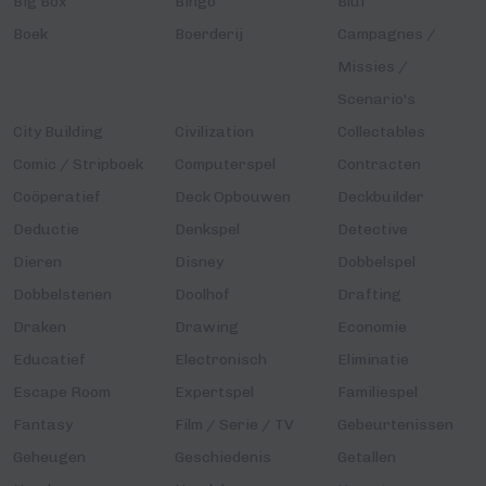
Big Box
Bingo
Bluf
Boek
Boerderij
Campagnes /
Missies /
Scenario's
City Building
Civilization
Collectables
Comic / Stripboek
Computerspel
Contracten
Coöperatief
Deck Opbouwen
Deckbuilder
Deductie
Denkspel
Detective
Dieren
Disney
Dobbelspel
Dobbelstenen
Doolhof
Drafting
Draken
Drawing
Economie
Educatief
Electronisch
Eliminatie
Escape Room
Expertspel
Familiespel
Fantasy
Film / Serie / TV
Gebeurtenissen
Geheugen
Geschiedenis
Getallen