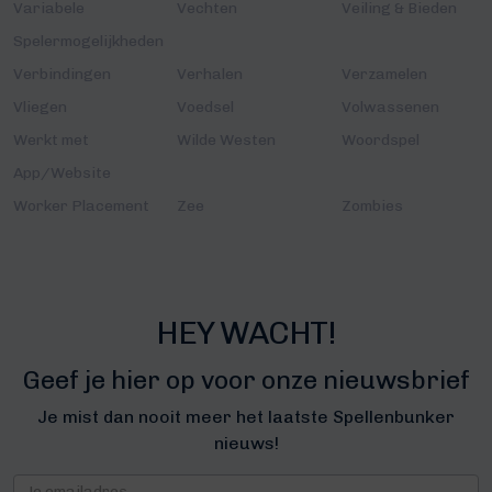
Variabele
Vechten
Veiling & Bieden
Spelermogelijkheden
Verbindingen
Verhalen
Verzamelen
Vliegen
Voedsel
Volwassenen
Werkt met
Wilde Westen
Woordspel
App/Website
Worker Placement
Zee
Zombies
HEY WACHT!
Geef je hier op voor onze nieuwsbrief
Je mist dan nooit meer het laatste Spellenbunker
nieuws!
Nieuwsbrief