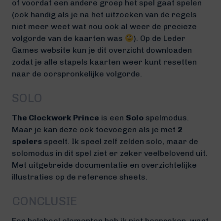
of voordat een andere groep het spel gaat spelen
(ook handig als je na het uitzoeken van de regels
niet meer weet wat nou ook al weer de precieze
volgorde van de kaarten was
). Op de Leder
Games website kun je dit overzicht downloaden
zodat je alle stapels kaarten weer kunt resetten
naar de oorspronkelijke volgorde.
SOLO
The Clockwork Prince
is een
Solo
spelmodus.
Maar je kan deze ook toevoegen als je met
2
spelers
speelt. Ik speel zelf zelden solo, maar de
solomodus in dit spel ziet er zeker veelbelovend uit.
Met uitgebreide documentatie en overzichtelijke
illustraties op de reference sheets.
CONCLUSIE
Een heleboel elementen heb ik niet besproken, want