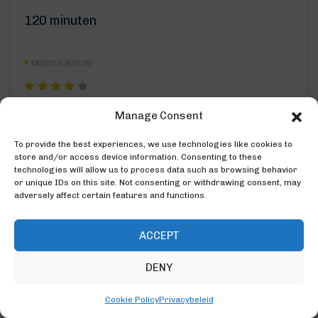
120 minuten
MOEILIJKHEID
Manage Consent
UITGEVER:
To provide the best experiences, we use technologies like cookies to
Leder Games
store and/or access device information. Consenting to these
technologies will allow us to process data such as browsing behavior
or unique IDs on this site. Not consenting or withdrawing consent, may
adversely affect certain features and functions.
ACCEPT
ONTWERPER(S)
DENY
Wehrle, Cole
Cookie Policy
Privacybeleid