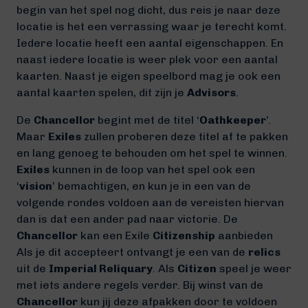
begin van het spel nog dicht, dus reis je naar deze
locatie is het een verrassing waar je terecht komt.
Iedere locatie heeft een aantal eigenschappen. En
naast iedere locatie is weer plek voor een aantal
kaarten. Naast je eigen speelbord mag je ook een
aantal kaarten spelen, dit zijn je
Advisors
.
De
Chancellor
begint met de titel ‘
Oathkeeper
’.
Maar
Exiles
zullen proberen deze titel af te pakken
en lang genoeg te behouden om het spel te winnen.
Exiles
kunnen in de loop van het spel ook een
‘
vision
’ bemachtigen, en kun je in een van de
volgende rondes voldoen aan de vereisten hiervan
dan is dat een ander pad naar victorie. De
Chancellor
kan een Exile
Citizenship
aanbieden
Als je dit accepteert ontvangt je een van de
relics
uit de
Imperial Reliquary
. Als
Citizen
speel je weer
met iets andere regels verder. Bij winst van de
Chancellor
kun jij deze afpakken door te voldoen