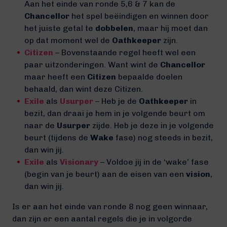
Aan het einde van ronde 5,6 & 7 kan de
Chancellor
het spel beëindigen en winnen door
het juiste getal te
dobbelen
, maar hij moet dan
op dat moment wel de
Oathkeeper
zijn.
Citizen
– Bovenstaande regel heeft wel een
paar uitzonderingen. Want wint de
Chancellor
maar heeft een
Citizen
bepaalde doelen
behaald, dan wint deze Citizen.
Exile
als
Usurper
– Heb je de
Oathkeeper
in
bezit, dan draai je hem in je volgende beurt om
naar de
Usurper
zijde. Heb je deze in je volgende
beurt (tijdens de
Wake
fase) nog steeds in bezit,
dan win jij.
Exile
als
Visionary
– Voldoe jij in de ‘wake’ fase
(begin van je beurt) aan de eisen van een
vision
,
dan win jij.
Is er aan het einde van ronde 8 nog geen winnaar,
dan zijn er een aantal regels die je in volgorde