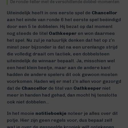
De ronde-teller met de verschillende dobbel-momenten
Uiteindelijk heeft in ons eerste spel de
Chancellor
aan het einde van ronde 6 het eerste spel beëindigd
door een 5 te dobbelen. Hij bezat op dat moment
nog steeds de titel
Oathkeeper
en won daarmee
het spel. Nu zul je natuurlijk denken dat het op z’n
minst zeer bijzonder is dat na een urenlange strijd
die volledig draait om tactiek, een dobbelsteen
uiteindelijk de winnaar bepaalt. Ja, misschien wel
een heel klein beetje, maar aan de andere kant
hadden de andere spelers dit ook gewoon moeten
voorkomen. Haden wij er met z’n allen voor gezorgd
dat de
Chancellor
de titel van
Oathkeeper
niet
meer in handen had gehad, dan mocht hij tenslotte
ook niet dobbelen…
In het mooie
notitieboekje
noteer je alles over dit
potje. Hier zijn geen regels voor, dus bepaal zelf
wat je over de gespeelde kroniek wilt optekenen