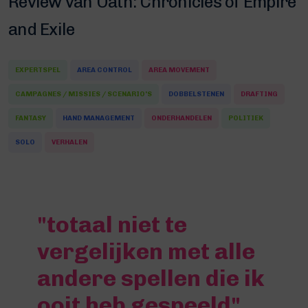
Review van Oath: Chronicles of Empire
and Exile
EXPERTSPEL
AREA CONTROL
AREA MOVEMENT
CAMPAGNES / MISSIES / SCENARIO'S
DOBBELSTENEN
DRAFTING
FANTASY
HAND MANAGEMENT
ONDERHANDELEN
POLITIEK
SOLO
VERHALEN
"totaal niet te
vergelijken met alle
andere spellen die ik
ooit heb gespeeld"