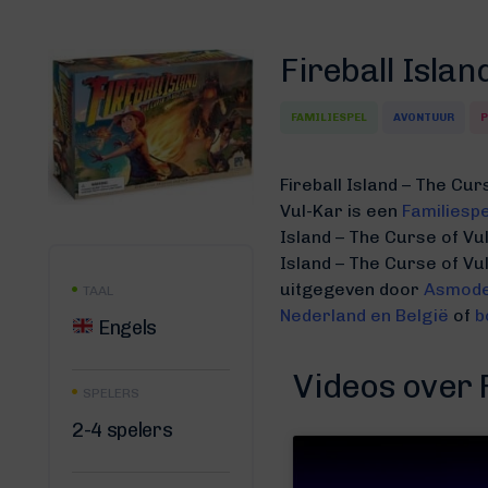
Fireball Islan
FAMILIESPEL
AVONTUUR
P
Fireball Island – The Cur
Vul-Kar is een
Familiespe
Island – The Curse of V
Island – The Curse of V
uitgegeven door
Asmod
TAAL
Nederland en België
of
b
Engels
Videos over F
SPELERS
2-4 spelers