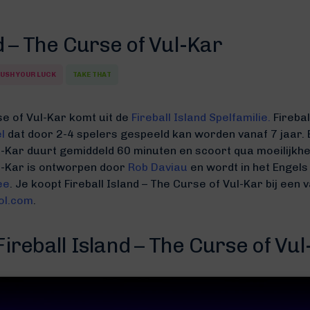
d – The Curse of Vul-Kar
USH YOUR LUCK
TAKE THAT
se of Vul-Kar komt uit de
Fireball Island Spelfamilie.
Firebal
l
dat door 2-4 spelers gespeeld kan worden vanaf 7 jaar. E
ul-Kar duurt gemiddeld 60 minuten
en scoort qua moeilijkhe
ul-Kar is ontworpen door
Rob Daviau
en wordt in het Engels
ee
. Je koopt Fireball Island – The Curse of Vul-Kar bij een 
ol.com
.
ireball Island – The Curse of Vu