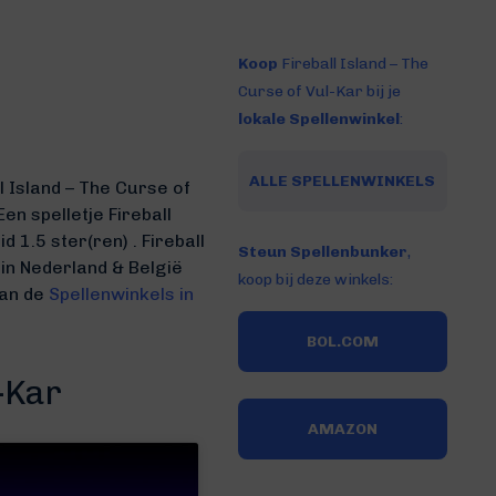
Koop
Fireball Island – The
Curse of Vul-Kar bij je
lokale Spellenwinkel
:
ALLE SPELLENWINKELS
l Island – The Curse of
en spelletje Fireball
id 1.5 ster(ren) .
Fireball
Steun Spellenbunker
,
 in Nederland & België
koop bij deze winkels:
van de
Spellenwinkels in
BOL.COM
l-Kar
AMAZON