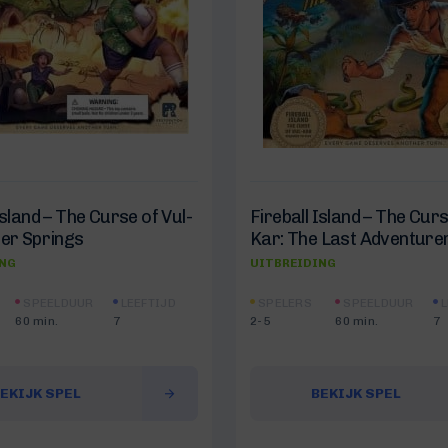
Island – The Curse of Vul-
Fireball Island – The Curs
der Springs
Kar: The Last Adventure
ING
UITBREIDING
SPEELDUUR
LEEFTIJD
SPELERS
SPEELDUUR
L
60 min.
7
2-5
60 min.
7
EKIJK SPEL
BEKIJK SPEL