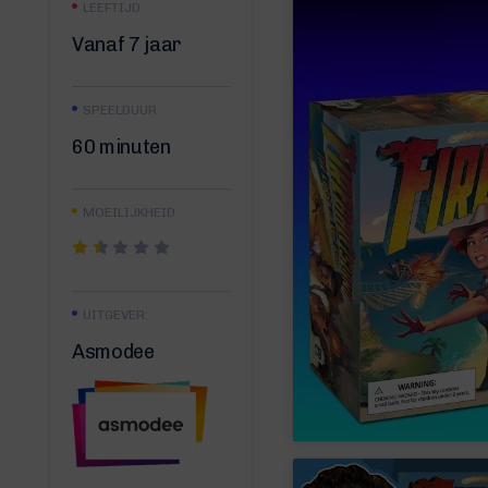
LEEFTIJD
Vanaf 7 jaar
SPEELDUUR
60 minuten
MOEILIJKHEID
UITGEVER:
Asmodee