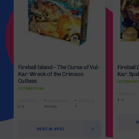
Fireball Island – The Curse of Vul-
Fireball 
Kar: Wreck of the Crimson
Kar: Spi
Cutlass
UITBREID
UITBREIDING
SPELERS
2-4
SPELERS
SPEELDUUR
LEEFTIJD
2-4
60 min.
7
B
BEKIJK SPEL