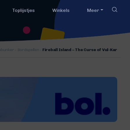
Toplijstjes
Winkels
Meer
nbunker
-
Bordspellen
-
Fireball Island – The Curse of Vul-Kar