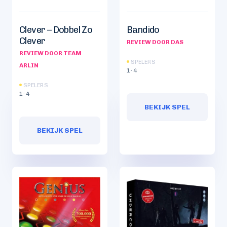
Clever – Dobbel Zo
Bandido
Clever
REVIEW DOOR DAS
REVIEW DOOR TEAM
SPELERS
ARLIN
1-4
SPELERS
1-4
BEKIJK SPEL
BEKIJK SPEL