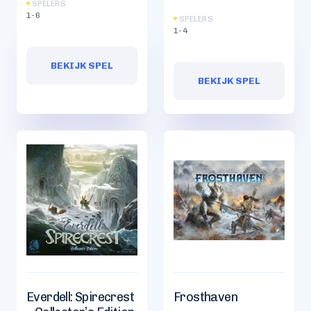
SPELERS
1-6
SPELERS
1-4
BEKIJK SPEL
BEKIJK SPEL
Everdell: Spirecrest
Frosthaven