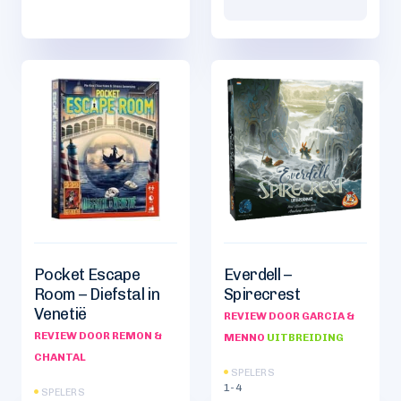
Pocket Escape
Everdell –
Room – Diefstal in
Spirecrest
Venetië
REVIEW DOOR GARCIA &
REVIEW DOOR REMON &
MENNO
UITBREIDING
CHANTAL
SPELERS
1-4
SPELERS