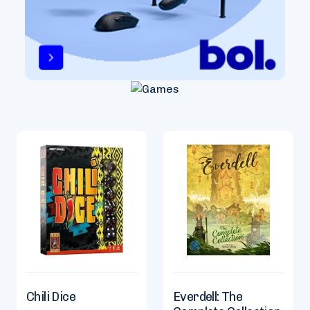
Chili Dice
Everdell: The