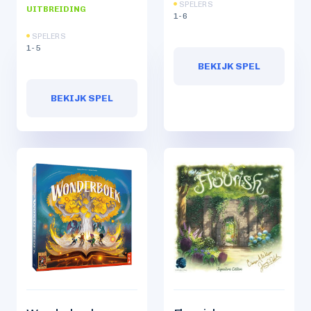
SPELERS
UITBREIDING
1-6
SPELERS
1-5
BEKIJK SPEL
BEKIJK SPEL