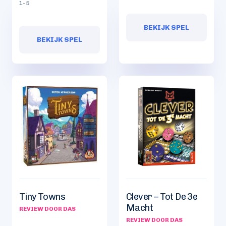
1-5
BEKIJK SPEL
BEKIJK SPEL
Tiny Towns
Clever – Tot De 3e
Macht
REVIEW DOOR DAS
REVIEW DOOR DAS