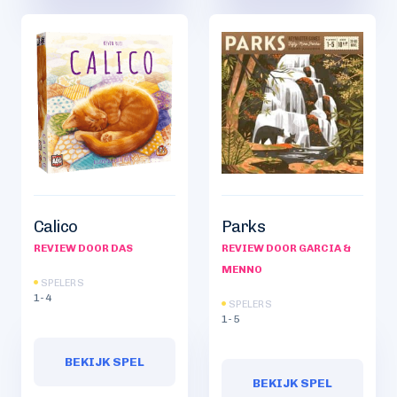
Calico
Parks
REVIEW DOOR DAS
REVIEW DOOR GARCIA &
MENNO
SPELERS
1-4
SPELERS
1-5
BEKIJK SPEL
BEKIJK SPEL