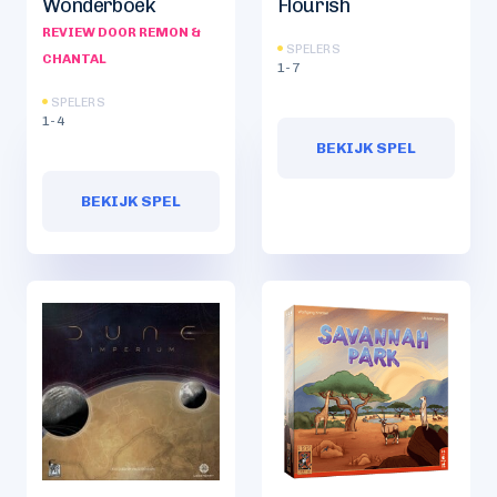
Wonderboek
Flourish
REVIEW DOOR REMON &
SPELERS
CHANTAL
1-7
SPELERS
1-4
BEKIJK SPEL
BEKIJK SPEL