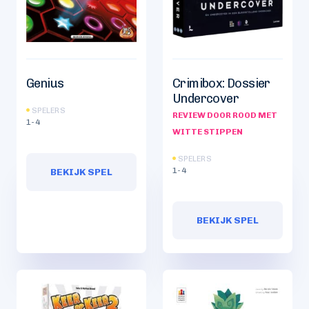
Genius
Crimibox: Dossier
Undercover
SPELERS
REVIEW DOOR ROOD MET
1-4
WITTE STIPPEN
SPELERS
1-4
BEKIJK SPEL
BEKIJK SPEL