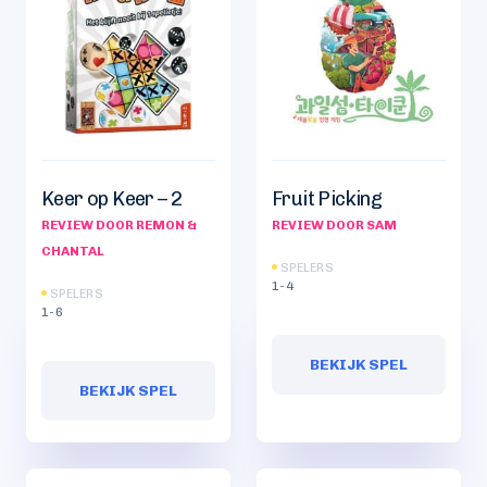
Keer op Keer – 2
Fruit Picking
REVIEW DOOR REMON &
REVIEW DOOR SAM
CHANTAL
SPELERS
1-4
SPELERS
1-6
BEKIJK SPEL
BEKIJK SPEL