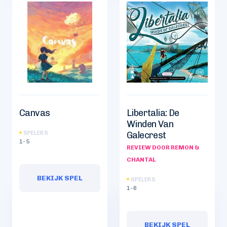
Canvas
Libertalia: De
Winden Van
SPELERS
Galecrest
1-5
REVIEW DOOR REMON &
CHANTAL
BEKIJK SPEL
SPELERS
1-6
BEKIJK SPEL