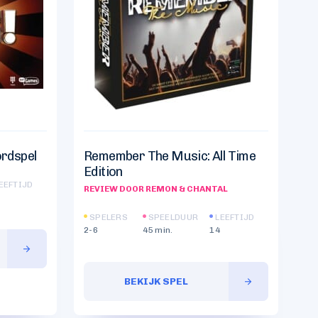
ordspel
Remember The Music: All Time
Edition
EEFTIJD
REVIEW DOOR REMON & CHANTAL
SPELERS
SPEELDUUR
LEEFTIJD
2-6
45 min.
14
BEKIJK SPEL