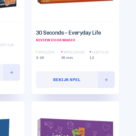
30 Seconds – Everyday Life
REVIEW DOOR MARIO
EEFTIJD
SPELERS
SPEELDUUR
LEEFTIJD
3-28
30 min.
12
BEKIJK SPEL