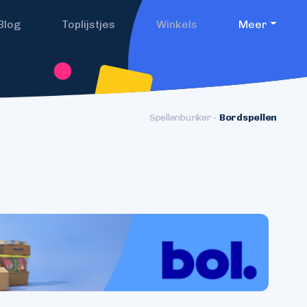
Blog
Toplijstjes
Winkels
Meer
Spellenbunker
-
Bordspellen