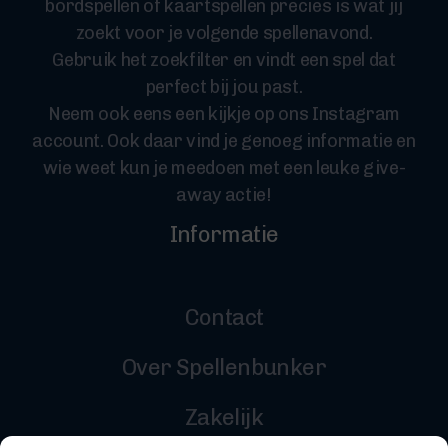
bordspellen of kaartspellen precies is wat jij
zoekt voor je volgende spellenavond.
Gebruik het zoekfilter en vindt een spel dat
perfect bij jou past.
Neem ook eens een kijkje op ons Instagram
account. Ook daar vind je genoeg informatie en
wie weet kun je meedoen met een leuke give-
away actie!
Informatie
Contact
Over Spellenbunker
Zakelijk