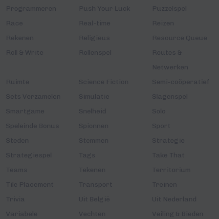
Programmeren
Push Your Luck
Puzzelspel
Race
Real-time
Reizen
Rekenen
Religieus
Resource Queue
Roll & Write
Rollenspel
Routes &
Netwerken
Ruimte
Science Fiction
Semi-coöperatief
Sets Verzamelen
Simulatie
Slagenspel
Smartgame
Snelheid
Solo
Speleinde Bonus
Spionnen
Sport
Steden
Stemmen
Strategie
Strategiespel
Tags
Take That
Teams
Tekenen
Territorium
Tile Placement
Transport
Treinen
Trivia
Uit België
Uit Nederland
Variabele
Vechten
Veiling & Bieden