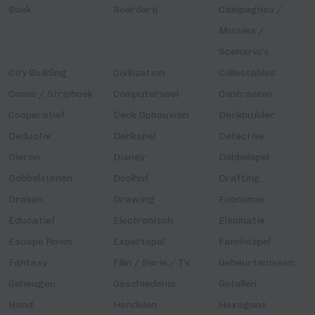
Boek
Boerderij
Campagnes /
Missies /
Scenario's
City Building
Civilization
Collectables
Comic / Stripboek
Computerspel
Contracten
Coöperatief
Deck Opbouwen
Deckbuilder
Deductie
Denkspel
Detective
Dieren
Disney
Dobbelspel
Dobbelstenen
Doolhof
Drafting
Draken
Drawing
Economie
Educatief
Electronisch
Eliminatie
Escape Room
Expertspel
Familiespel
Fantasy
Film / Serie / TV
Gebeurtenissen
Geheugen
Geschiedenis
Getallen
Hand
Handelen
Hexagons