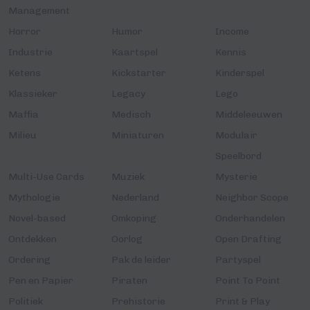
Management
Horror
Humor
Income
Industrie
Kaartspel
Kennis
Ketens
Kickstarter
Kinderspel
Klassieker
Legacy
Lego
Maffia
Medisch
Middeleeuwen
Milieu
Miniaturen
Modulair
Speelbord
Multi-Use Cards
Muziek
Mysterie
Mythologie
Nederland
Neighbor Scope
Novel-based
Omkoping
Onderhandelen
Ontdekken
Oorlog
Open Drafting
Ordering
Pak de leider
Partyspel
Pen en Papier
Piraten
Point To Point
Politiek
Prehistorie
Print & Play