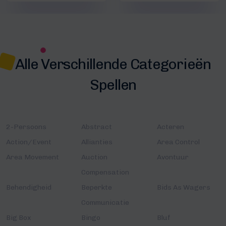
Alle Verschillende Categorieën
Spellen
2-Persoons
Abstract
Acteren
Action/Event
Allianties
Area Control
Area Movement
Auction
Avontuur
Compensation
Behendigheid
Beperkte
Bids As Wagers
Communicatie
Big Box
Bingo
Bluf