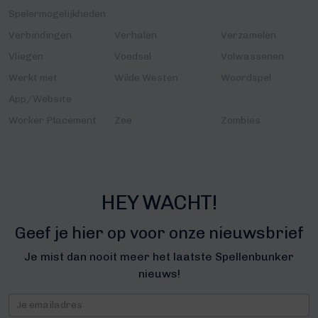
Spelermogelijkheden
Verbindingen
Verhalen
Verzamelen
Vliegen
Voedsel
Volwassenen
Werkt met
Wilde Westen
Woordspel
App/Website
Worker Placement
Zee
Zombies
HEY WACHT!
Geef je hier op voor onze nieuwsbrief
Je mist dan nooit meer het laatste Spellenbunker
nieuws!
Nieuwsbrief