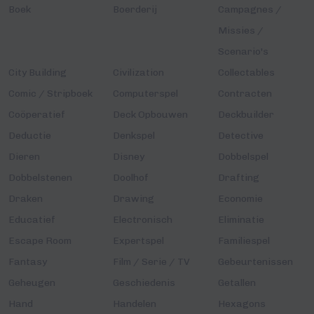
Boek
Boerderij
Campagnes /
Missies /
Scenario's
City Building
Civilization
Collectables
Comic / Stripboek
Computerspel
Contracten
Coöperatief
Deck Opbouwen
Deckbuilder
Deductie
Denkspel
Detective
Dieren
Disney
Dobbelspel
Dobbelstenen
Doolhof
Drafting
Draken
Drawing
Economie
Educatief
Electronisch
Eliminatie
Escape Room
Expertspel
Familiespel
Fantasy
Film / Serie / TV
Gebeurtenissen
Geheugen
Geschiedenis
Getallen
Hand
Handelen
Hexagons