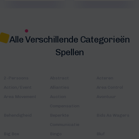
Alle Verschillende Categorieën
Spellen
2-Persoons
Abstract
Acteren
Action/Event
Allianties
Area Control
Area Movement
Auction
Avontuur
Compensation
Behendigheid
Beperkte
Bids As Wagers
Communicatie
Big Box
Bingo
Bluf