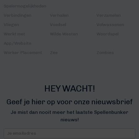
Spelermogelijkheden
Verbindingen
Verhalen
Verzamelen
Vliegen
Voedsel
Volwassenen
Werkt met
Wilde Westen
Woordspel
App/Website
Worker Placement
Zee
Zombies
HEY WACHT!
Geef je hier op voor onze nieuwsbrief
Je mist dan nooit meer het laatste Spellenbunker
nieuws!
Nieuwsbrief