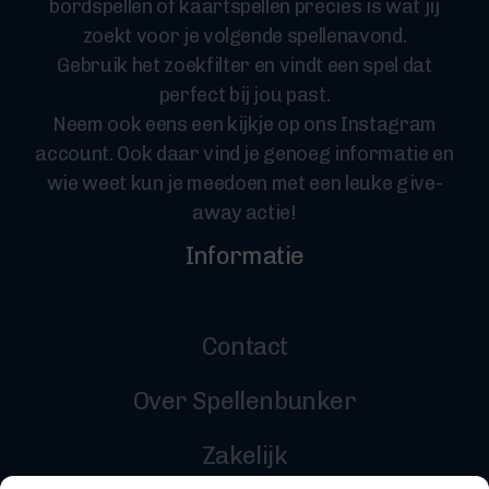
bordspellen of kaartspellen precies is wat jij
zoekt voor je volgende spellenavond.
Gebruik het zoekfilter en vindt een spel dat
perfect bij jou past.
Neem ook eens een kijkje op ons Instagram
account. Ook daar vind je genoeg informatie en
wie weet kun je meedoen met een leuke give-
away actie!
Informatie
Contact
Over Spellenbunker
Zakelijk