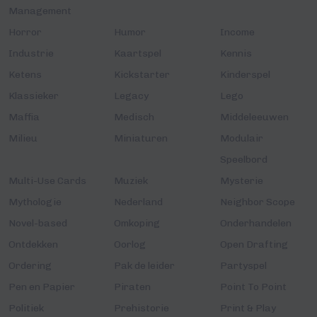
Management
Horror
Humor
Income
Industrie
Kaartspel
Kennis
Ketens
Kickstarter
Kinderspel
Klassieker
Legacy
Lego
Maffia
Medisch
Middeleeuwen
Milieu
Miniaturen
Modulair
Speelbord
Multi-Use Cards
Muziek
Mysterie
Mythologie
Nederland
Neighbor Scope
Novel-based
Omkoping
Onderhandelen
Ontdekken
Oorlog
Open Drafting
Ordering
Pak de leider
Partyspel
Pen en Papier
Piraten
Point To Point
Politiek
Prehistorie
Print & Play