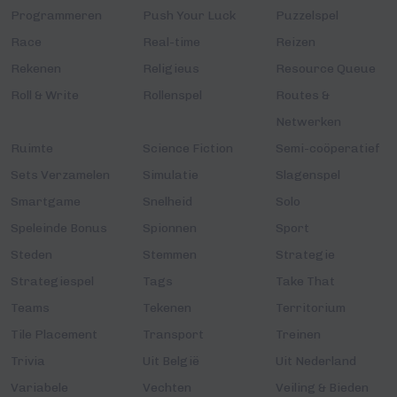
Programmeren
Push Your Luck
Puzzelspel
Race
Real-time
Reizen
Rekenen
Religieus
Resource Queue
Roll & Write
Rollenspel
Routes &
Netwerken
Ruimte
Science Fiction
Semi-coöperatief
Sets Verzamelen
Simulatie
Slagenspel
Smartgame
Snelheid
Solo
Speleinde Bonus
Spionnen
Sport
Steden
Stemmen
Strategie
Strategiespel
Tags
Take That
Teams
Tekenen
Territorium
Tile Placement
Transport
Treinen
Trivia
Uit België
Uit Nederland
Variabele
Vechten
Veiling & Bieden