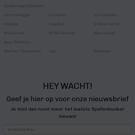
Spelermogelijkheden
Verbindingen
Verhalen
Verzamelen
Vliegen
Voedsel
Volwassenen
Werkt met
Wilde Westen
Woordspel
App/Website
Worker Placement
Zee
Zombies
HEY WACHT!
Geef je hier op voor onze nieuwsbrief
Je mist dan nooit meer het laatste Spellenbunker
nieuws!
Nieuwsbrief