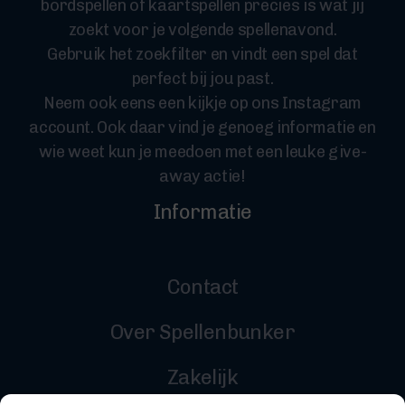
bordspellen of kaartspellen precies is wat jij
zoekt voor je volgende spellenavond.
Gebruik het zoekfilter en vindt een spel dat
perfect bij jou past.
Neem ook eens een kijkje op ons Instagram
account. Ook daar vind je genoeg informatie en
wie weet kun je meedoen met een leuke give-
away actie!
Informatie
Contact
Over Spellenbunker
Zakelijk