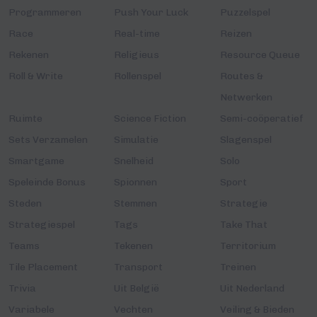
Programmeren
Push Your Luck
Puzzelspel
Race
Real-time
Reizen
Rekenen
Religieus
Resource Queue
Roll & Write
Rollenspel
Routes &
Netwerken
Ruimte
Science Fiction
Semi-coöperatief
Sets Verzamelen
Simulatie
Slagenspel
Smartgame
Snelheid
Solo
Speleinde Bonus
Spionnen
Sport
Steden
Stemmen
Strategie
Strategiespel
Tags
Take That
Teams
Tekenen
Territorium
Tile Placement
Transport
Treinen
Trivia
Uit België
Uit Nederland
Variabele
Vechten
Veiling & Bieden