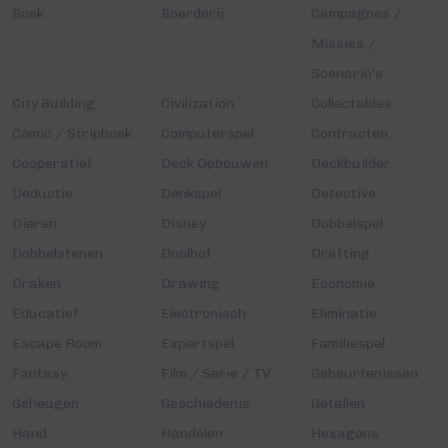
Boek
Boerderij
Campagnes /
Missies /
Scenario's
City Building
Civilization
Collectables
Comic / Stripboek
Computerspel
Contracten
Coöperatief
Deck Opbouwen
Deckbuilder
Deductie
Denkspel
Detective
Dieren
Disney
Dobbelspel
Dobbelstenen
Doolhof
Drafting
Draken
Drawing
Economie
Educatief
Electronisch
Eliminatie
Escape Room
Expertspel
Familiespel
Fantasy
Film / Serie / TV
Gebeurtenissen
Geheugen
Geschiedenis
Getallen
Hand
Handelen
Hexagons