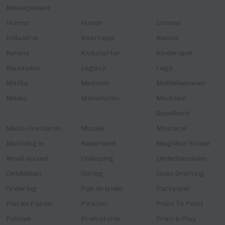
Management
Horror
Humor
Income
Industrie
Kaartspel
Kennis
Ketens
Kickstarter
Kinderspel
Klassieker
Legacy
Lego
Maffia
Medisch
Middeleeuwen
Milieu
Miniaturen
Modulair
Speelbord
Multi-Use Cards
Muziek
Mysterie
Mythologie
Nederland
Neighbor Scope
Novel-based
Omkoping
Onderhandelen
Ontdekken
Oorlog
Open Drafting
Ordering
Pak de leider
Partyspel
Pen en Papier
Piraten
Point To Point
Politiek
Prehistorie
Print & Play