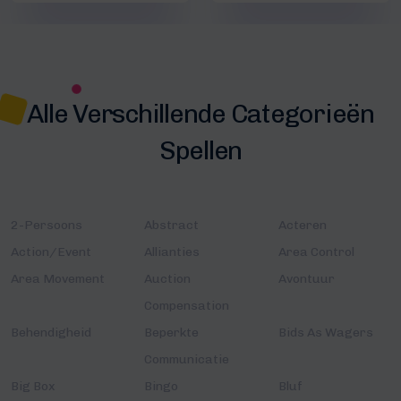
Alle Verschillende Categorieën
Spellen
2-Persoons
Abstract
Acteren
Action/Event
Allianties
Area Control
Area Movement
Auction
Avontuur
Compensation
Behendigheid
Beperkte
Bids As Wagers
Communicatie
Big Box
Bingo
Bluf