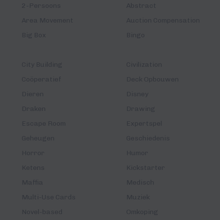
2-Persoons
Abstract
Area Movement
Auction Compensation
Big Box
Bingo
City Building
Civilization
Coöperatief
Deck Opbouwen
Dieren
Disney
Draken
Drawing
Escape Room
Expertspel
Geheugen
Geschiedenis
Horror
Humor
Ketens
Kickstarter
Maffia
Medisch
Multi-Use Cards
Muziek
Novel-based
Omkoping