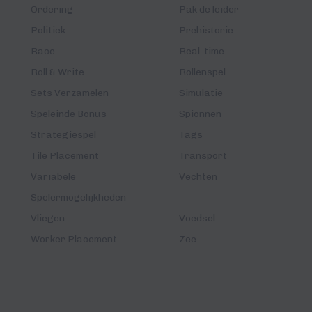
Ordering
Pak de leider
Politiek
Prehistorie
Race
Real-time
Roll & Write
Rollenspel
Sets Verzamelen
Simulatie
Speleinde Bonus
Spionnen
Strategiespel
Tags
Tile Placement
Transport
Variabele
Vechten
Spelermogelijkheden
Vliegen
Voedsel
Worker Placement
Zee