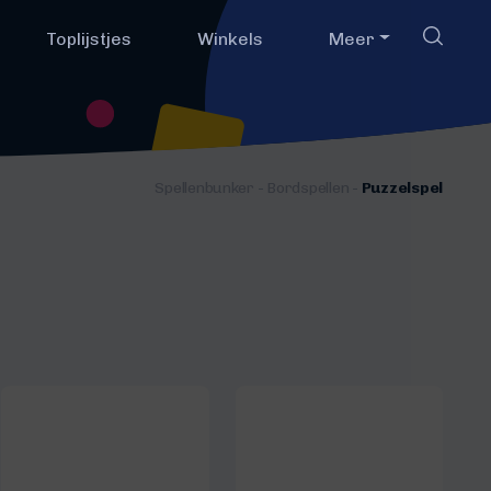
Toplijstjes
Winkels
Meer
Spellenbunker
-
Bordspellen
-
Puzzelspel