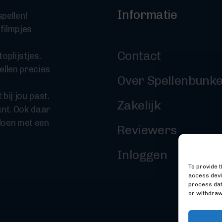
Informatie
pellen!
 filmpjes
Contact
oplijstjes.
ellen precies
Over Spellenbunk
 bij jou past.
Zakelijk
nt. Ook daar
doen met een
Reviewers
Inloggen
To provide 
access devi
process dat
or withdraw