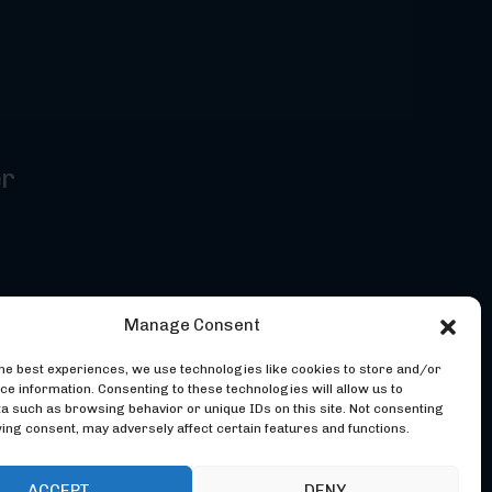
er
Manage Consent
the best experiences, we use technologies like cookies to store and/or
ce information. Consenting to these technologies will allow us to
a such as browsing behavior or unique IDs on this site. Not consenting
ing consent, may adversely affect certain features and functions.
ACCEPT
DENY