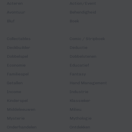
Acteren
Action/Event
Avontuur
Behendigheid
Bluf
Boek
Collectables
Comic / Stripboek
Deckbuilder
Deductie
Dobbelspel
Dobbelstenen
Economie
Educatief
Familiespel
Fantasy
Getallen
Hand Management
Income
Industrie
Kinderspel
Klassieker
Middeleeuwen
Milieu
Mysterie
Mythologie
Onderhandelen
Ontdekken