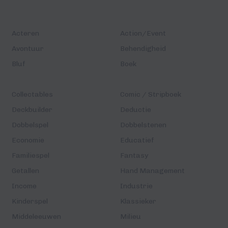
Acteren
Action/Event
Avontuur
Behendigheid
Bluf
Boek
Collectables
Comic / Stripboek
Deckbuilder
Deductie
Dobbelspel
Dobbelstenen
Economie
Educatief
Familiespel
Fantasy
Getallen
Hand Management
Income
Industrie
Kinderspel
Klassieker
Middeleeuwen
Milieu