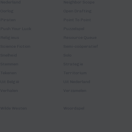
Nederland
Neighbor Scope
Oorlog
Open Drafting
Piraten
Point To Point
Push Your Luck
Puzzelspel
Religieus
Resource Queue
Science Fiction
Semi-coöperatief
Snelheid
Solo
Stemmen
Strategie
Tekenen
Territorium
Uit België
Uit Nederland
Verhalen
Verzamelen
Wilde Westen
Woordspel