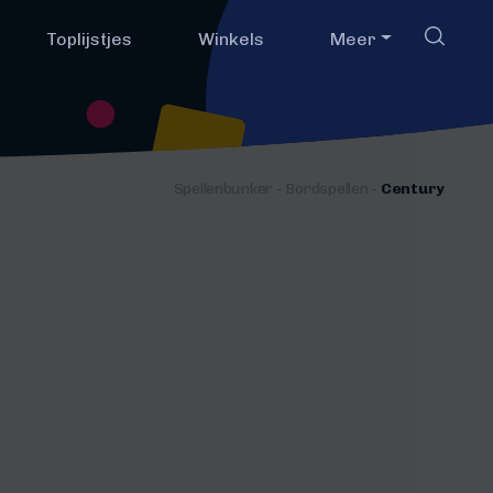
Toplijstjes
Winkels
Meer
Spellenbunker
-
Bordspellen
-
Century