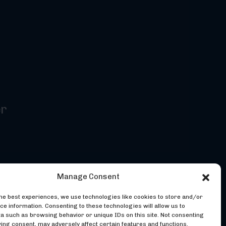
er
Manage Consent
the best experiences, we use technologies like cookies to store and/or
ce information. Consenting to these technologies will allow us to
a such as browsing behavior or unique IDs on this site. Not consenting
ing consent, may adversely affect certain features and functions.