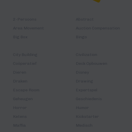
2-Persoons
Abstract
Area Movement
Auction Compensation
Big Box
Bingo
City Building
Civilization
Coöperatief
Deck Opbouwen
Dieren
Disney
Draken
Drawing
Escape Room
Expertspel
Geheugen
Geschiedenis
Horror
Humor
Ketens
Kickstarter
Maffia
Medisch