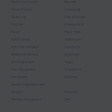
Multi-Use Cards
Muziek
Novel-based
Omkoping
Ordering
Pak de leider
Politiek
Prehistorie
Race
Real-time
Roll & Write
Rollenspel
Sets Verzamelen
Simulatie
Speleinde Bonus
Spionnen
Strategiespel
Tags
Tile Placement
Transport
Variabele
Vechten
Spelermogelijkheden
Vliegen
Voedsel
Worker Placement
Zee