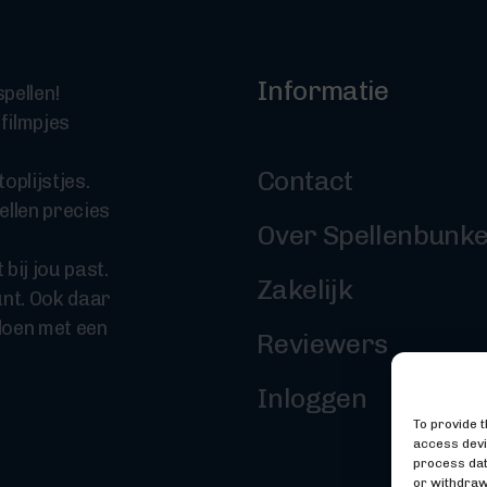
Informatie
pellen!
 filmpjes
Contact
oplijstjes.
ellen precies
Over Spellenbunk
 bij jou past.
Zakelijk
nt. Ook daar
doen met een
Reviewers
Inloggen
To provide 
access devi
process dat
or withdraw