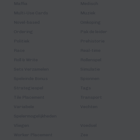
Maffia
Medisch
Multi-Use Cards
Muziek
Novel-based
Omkoping
Ordering
Pak de leider
Politiek
Prehistorie
Race
Real-time
Roll & Write
Rollenspel
Sets Verzamelen
Simulatie
Speleinde Bonus
Spionnen
Strategiespel
Tags
Tile Placement
Transport
Variabele
Vechten
Spelermogelijkheden
Vliegen
Voedsel
Worker Placement
Zee