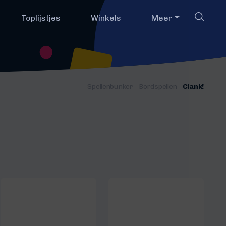
Toplijstjes
Winkels
Meer
Spellenbunker
-
Bordspellen
-
Clank!