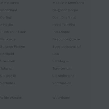
Miniaturen
Modulair Speelbord
Nederland
Neighbor Scope
Oorlog
Open Drafting
Piraten
Point To Point
Push Your Luck
Puzzelspel
Religieus
Resource Queue
Science Fiction
Semi-coöperatief
Snelheid
Solo
Stemmen
Strategie
Tekenen
Territorium
Uit België
Uit Nederland
Verhalen
Verzamelen
Wilde Westen
Woordspel