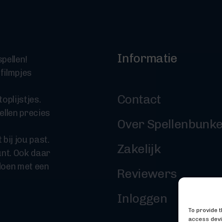
Informatie
pellen!
 filmpjes
Contact
oplijstjes.
ellen precies
Over Spellenbunk
 bij jou past.
Zakelijk
nt. Ook daar
doen met een
Reviewers
Inloggen
To provide 
access devi