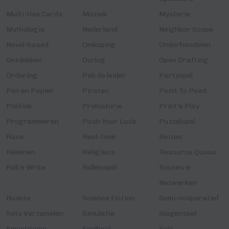
Multi-Use Cards
Muziek
Mysterie
Mythologie
Nederland
Neighbor Scope
Novel-based
Omkoping
Onderhandelen
Ontdekken
Oorlog
Open Drafting
Ordering
Pak de leider
Partyspel
Pen en Papier
Piraten
Point To Point
Politiek
Prehistorie
Print & Play
Programmeren
Push Your Luck
Puzzelspel
Race
Real-time
Reizen
Rekenen
Religieus
Resource Queue
Roll & Write
Rollenspel
Routes &
Netwerken
Ruimte
Science Fiction
Semi-coöperatief
Sets Verzamelen
Simulatie
Slagenspel
Smartgame
Snelheid
Solo