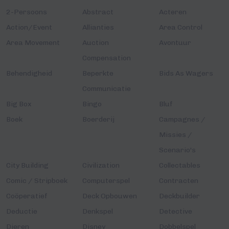
2-Persoons
Abstract
Acteren
Action/Event
Allianties
Area Control
Area Movement
Auction
Avontuur
Compensation
Behendigheid
Beperkte
Bids As Wagers
Communicatie
Big Box
Bingo
Bluf
Boek
Boerderij
Campagnes /
Missies /
Scenario's
City Building
Civilization
Collectables
Comic / Stripboek
Computerspel
Contracten
Coöperatief
Deck Opbouwen
Deckbuilder
Deductie
Denkspel
Detective
Dieren
Disney
Dobbelspel