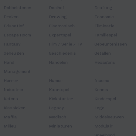
Dobbelstenen
Doolhof
Drafting
Draken
Drawing
Economie
Educatief
Electronisch
Eliminatie
Escape Room
Expertspel
Familiespel
Fantasy
Film / Serie / TV
Gebeurtenissen
Geheugen
Geschiedenis
Getallen
Hand
Handelen
Hexagons
Management
Horror
Humor
Income
Industrie
Kaartspel
Kennis
Ketens
Kickstarter
Kinderspel
Klassieker
Legacy
Lego
Maffia
Medisch
Middeleeuwen
Milieu
Miniaturen
Modulair
Speelbord