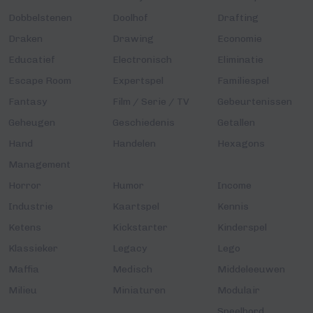
Dobbelstenen
Doolhof
Drafting
Draken
Drawing
Economie
Educatief
Electronisch
Eliminatie
Escape Room
Expertspel
Familiespel
Fantasy
Film / Serie / TV
Gebeurtenissen
Geheugen
Geschiedenis
Getallen
Hand
Handelen
Hexagons
Management
Horror
Humor
Income
Industrie
Kaartspel
Kennis
Ketens
Kickstarter
Kinderspel
Klassieker
Legacy
Lego
Maffia
Medisch
Middeleeuwen
Milieu
Miniaturen
Modulair
Speelbord