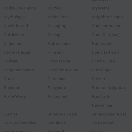
Multi-Use Cards
Muziek
Mysterie
Mythologie
Nederland
Neighbor Scope
Novel-based
Omkoping
Onderhandelen
Ontdekken
Oorlog
Open Drafting
Ordering
Pak de leider
Partyspel
Pen en Papier
Piraten
Point To Point
Politiek
Prehistorie
Print & Play
Programmeren
Push Your Luck
Puzzelspel
Race
Real-time
Reizen
Rekenen
Religieus
Resource Queue
Roll & Write
Rollenspel
Routes &
Netwerken
Ruimte
Science Fiction
Semi-coöperatief
Sets Verzamelen
Simulatie
Slagenspel
Smartgame
Snelheid
Solo