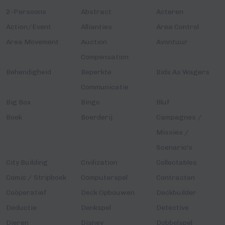
2-Persoons
Abstract
Acteren
Action/Event
Allianties
Area Control
Area Movement
Auction
Avontuur
Compensation
Behendigheid
Beperkte
Bids As Wagers
Communicatie
Big Box
Bingo
Bluf
Boek
Boerderij
Campagnes /
Missies /
Scenario's
City Building
Civilization
Collectables
Comic / Stripboek
Computerspel
Contracten
Coöperatief
Deck Opbouwen
Deckbuilder
Deductie
Denkspel
Detective
Dieren
Disney
Dobbelspel