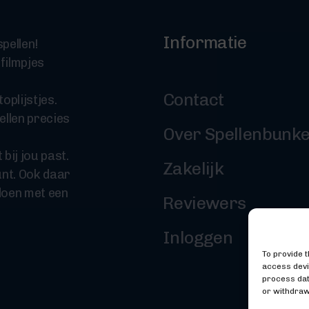
Informatie
pellen!
 filmpjes
Contact
oplijstjes.
ellen precies
Over Spellenbunk
 bij jou past.
Zakelijk
nt. Ook daar
doen met een
Reviewers
Inloggen
To provide 
access devi
process dat
or withdraw