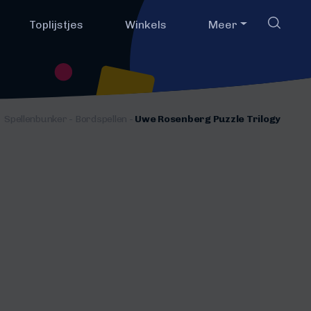
Toplijstjes
Winkels
Meer
Spellenbunker
-
Bordspellen
-
Uwe Rosenberg Puzzle Trilogy