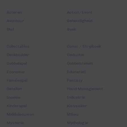
Acteren
Action/Event
Avontuur
Behendigheid
Bluf
Boek
Collectables
Comic / Stripboek
Deckbuilder
Deductie
Dobbelspel
Dobbelstenen
Economie
Educatief
Familiespel
Fantasy
Getallen
Hand Management
Income
Industrie
Kinderspel
Klassieker
Middeleeuwen
Milieu
Mysterie
Mythologie