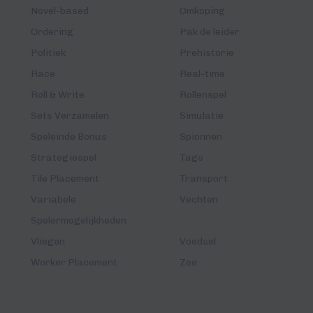
Novel-based
Omkoping
Ordering
Pak de leider
Politiek
Prehistorie
Race
Real-time
Roll & Write
Rollenspel
Sets Verzamelen
Simulatie
Speleinde Bonus
Spionnen
Strategiespel
Tags
Tile Placement
Transport
Variabele
Vechten
Spelermogelijkheden
Vliegen
Voedsel
Worker Placement
Zee