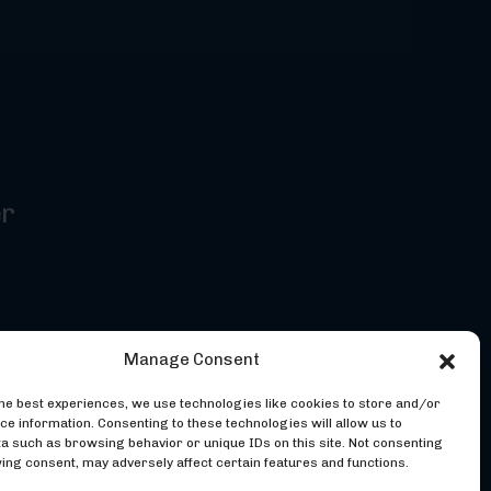
er
Manage Consent
the best experiences, we use technologies like cookies to store and/or
ce information. Consenting to these technologies will allow us to
a such as browsing behavior or unique IDs on this site. Not consenting
ing consent, may adversely affect certain features and functions.