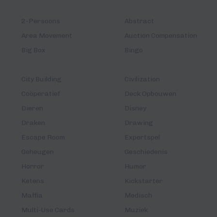
2-Persoons
Abstract
Area Movement
Auction Compensation
Big Box
Bingo
City Building
Civilization
Coöperatief
Deck Opbouwen
Dieren
Disney
Draken
Drawing
Escape Room
Expertspel
Geheugen
Geschiedenis
Horror
Humor
Ketens
Kickstarter
Maffia
Medisch
Multi-Use Cards
Muziek