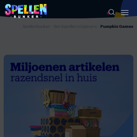
Spellenbunker
-
Bordspellen Uitgevers
-
Pumpkin Games