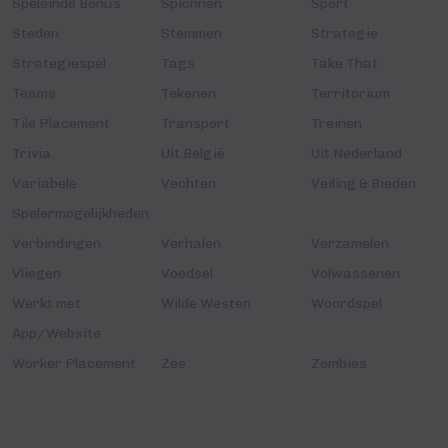
Speleinde Bonus
Spionnen
Sport
Steden
Stemmen
Strategie
Strategiespel
Tags
Take That
Teams
Tekenen
Territorium
Tile Placement
Transport
Treinen
Trivia
Uit België
Uit Nederland
Variabele
Vechten
Veiling & Bieden
Spelermogelijkheden
Verbindingen
Verhalen
Verzamelen
Vliegen
Voedsel
Volwassenen
Werkt met
Wilde Westen
Woordspel
App/Website
Worker Placement
Zee
Zombies