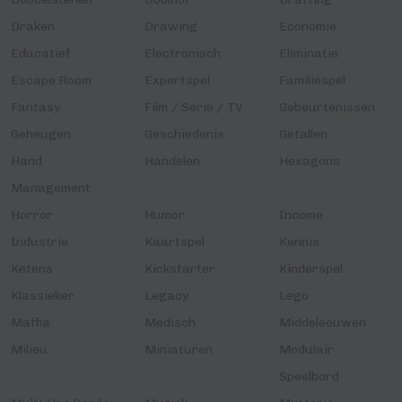
Draken
Drawing
Economie
Educatief
Electronisch
Eliminatie
Escape Room
Expertspel
Familiespel
Fantasy
Film / Serie / TV
Gebeurtenissen
Geheugen
Geschiedenis
Getallen
Hand
Handelen
Hexagons
Management
Horror
Humor
Income
Industrie
Kaartspel
Kennis
Ketens
Kickstarter
Kinderspel
Klassieker
Legacy
Lego
Maffia
Medisch
Middeleeuwen
Milieu
Miniaturen
Modulair
Speelbord