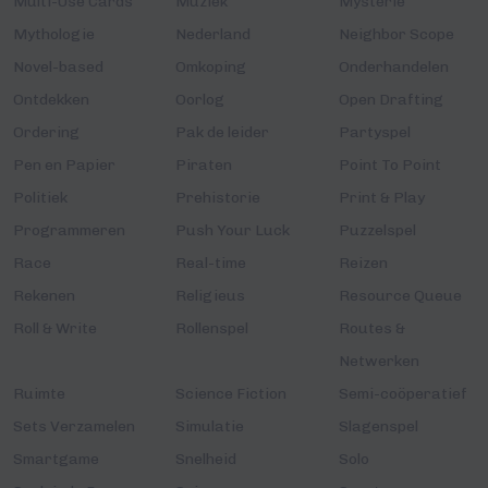
Multi-Use Cards
Muziek
Mysterie
Mythologie
Nederland
Neighbor Scope
Novel-based
Omkoping
Onderhandelen
Ontdekken
Oorlog
Open Drafting
Ordering
Pak de leider
Partyspel
Pen en Papier
Piraten
Point To Point
Politiek
Prehistorie
Print & Play
Programmeren
Push Your Luck
Puzzelspel
Race
Real-time
Reizen
Rekenen
Religieus
Resource Queue
Roll & Write
Rollenspel
Routes &
Netwerken
Ruimte
Science Fiction
Semi-coöperatief
Sets Verzamelen
Simulatie
Slagenspel
Smartgame
Snelheid
Solo