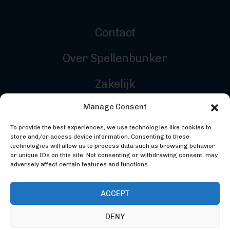
Contact
Over Spellenbunker
Zakelijk
Manage Consent
Reviewers
To provide the best experiences, we use technologies like cookies to
Inloggen
store and/or access device information. Consenting to these
technologies will allow us to process data such as browsing behavior
or unique IDs on this site. Not consenting or withdrawing consent, may
adversely affect certain features and functions.
ACCEPT
DENY
©2026 Spellenbunker - Gemaakt door
Codebunker