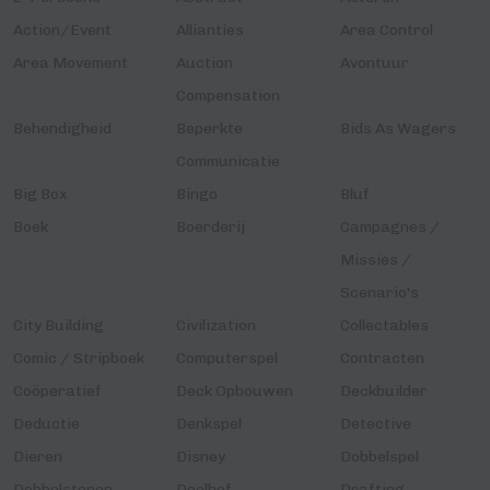
Action/Event
Allianties
Area Control
Area Movement
Auction
Avontuur
Compensation
Behendigheid
Beperkte
Bids As Wagers
Communicatie
Big Box
Bingo
Bluf
Boek
Boerderij
Campagnes /
Missies /
Scenario's
City Building
Civilization
Collectables
Comic / Stripboek
Computerspel
Contracten
Coöperatief
Deck Opbouwen
Deckbuilder
Deductie
Denkspel
Detective
Dieren
Disney
Dobbelspel
Dobbelstenen
Doolhof
Drafting