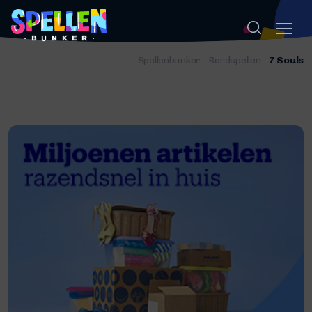
Spellenbunker
-
Bordspellen
-
7 Souls