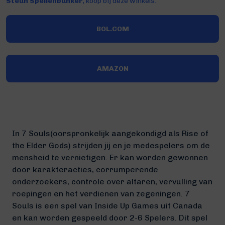
Steun Spellenbunker
, koop bij deze winkels:
BOL.COM
AMAZON
In 7 Souls(oorspronkelijk aangekondigd als Rise of
the Elder Gods) strijden jij en je medespelers om de
mensheid te vernietigen. Er kan worden gewonnen
door karakteracties, corrumperende
onderzoekers, controle over altaren, vervulling van
roepingen en het verdienen van zegeningen. 7
Souls is een spel van Inside Up Games uit Canada
en kan worden gespeeld door 2-6 Spelers. Dit spel