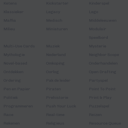
Ketens
Kickstarter
Kinderspel
Klassieker
Legacy
Lego
Maffia
Medisch
Middeleeuwen
Milieu
Miniaturen
Modulair
Speelbord
Multi-Use Cards
Muziek
Mysterie
Mythologie
Nederland
Neighbor Scope
Novel-based
Omkoping
Onderhandelen
Ontdekken
Oorlog
Open Drafting
Ordering
Pak de leider
Partyspel
Pen en Papier
Piraten
Point To Point
Politiek
Prehistorie
Print & Play
Programmeren
Push Your Luck
Puzzelspel
Race
Real-time
Reizen
Rekenen
Religieus
Resource Queue