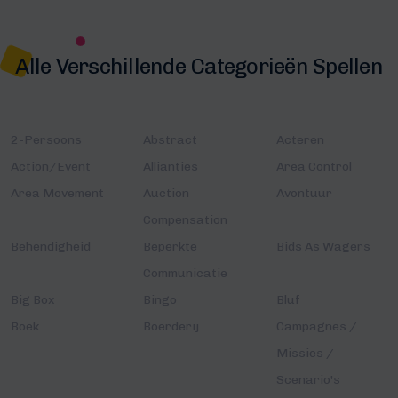
Alle Verschillende Categorieën Spellen
2-Persoons
Abstract
Acteren
Action/Event
Allianties
Area Control
Area Movement
Auction
Avontuur
Compensation
Behendigheid
Beperkte
Bids As Wagers
Communicatie
Big Box
Bingo
Bluf
Boek
Boerderij
Campagnes /
Missies /
Scenario's