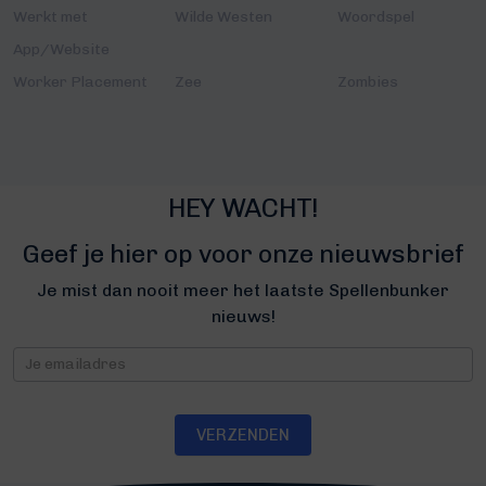
Werkt met
Wilde Westen
Woordspel
App/Website
Worker Placement
Zee
Zombies
HEY WACHT!
Geef je hier op voor onze nieuwsbrief
Je mist dan nooit meer het laatste Spellenbunker
nieuws!
Nieuwsbrief
VERZENDEN