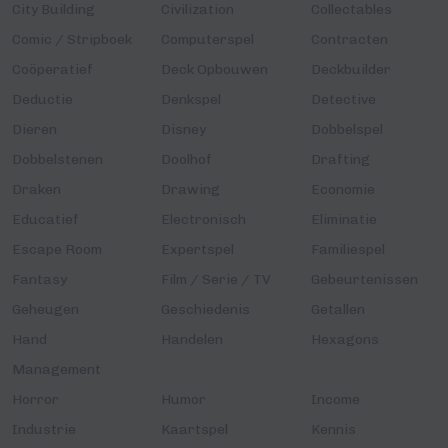
City Building
Civilization
Collectables
Comic / Stripboek
Computerspel
Contracten
Coöperatief
Deck Opbouwen
Deckbuilder
Deductie
Denkspel
Detective
Dieren
Disney
Dobbelspel
Dobbelstenen
Doolhof
Drafting
Draken
Drawing
Economie
Educatief
Electronisch
Eliminatie
Escape Room
Expertspel
Familiespel
Fantasy
Film / Serie / TV
Gebeurtenissen
Geheugen
Geschiedenis
Getallen
Hand
Handelen
Hexagons
Management
Horror
Humor
Income
Industrie
Kaartspel
Kennis