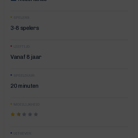
SPELERS
3-8 spelers
LEEFTIJD
Vanaf 8 jaar
SPEELDUUR
20 minuten
MOEILIJKHEID
UITGEVER: