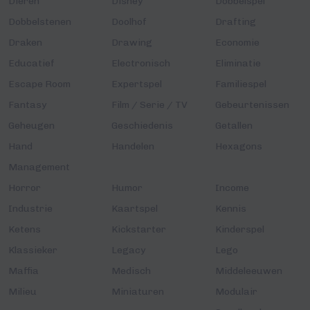
Dieren
Disney
Dobbelspel
Dobbelstenen
Doolhof
Drafting
Draken
Drawing
Economie
Educatief
Electronisch
Eliminatie
Escape Room
Expertspel
Familiespel
Fantasy
Film / Serie / TV
Gebeurtenissen
Geheugen
Geschiedenis
Getallen
Hand
Handelen
Hexagons
Management
Horror
Humor
Income
Industrie
Kaartspel
Kennis
Ketens
Kickstarter
Kinderspel
Klassieker
Legacy
Lego
Maffia
Medisch
Middeleeuwen
Milieu
Miniaturen
Modulair