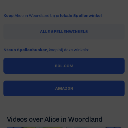
Koop
Alice in Woordland bij je
lokale Spellenwinkel
:
ALLE SPELLENWINKELS
Steun Spellenbunker
, koop bij deze winkels:
BOL.COM
AMAZON
Videos over Alice in Woordland