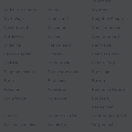
Speelbord
Multi-Use Cards
Muziek
Mysterie
Mythologie
Nederland
Neighbor Scope
Novel-based
Omkoping
Onderhandelen
Ontdekken
Oorlog
Open Drafting
Ordering
Pak de leider
Partyspel
Pen en Papier
Piraten
Point To Point
Politiek
Prehistorie
Print & Play
Programmeren
Push Your Luck
Puzzelspel
Race
Real-time
Reizen
Rekenen
Religieus
Resource Queue
Roll & Write
Rollenspel
Routes &
Netwerken
Ruimte
Science Fiction
Semi-coöperatief
Sets Verzamelen
Simulatie
Slagenspel