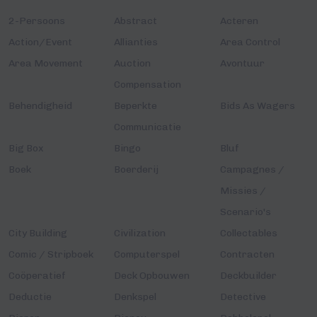
2-Persoons
Abstract
Acteren
Action/Event
Allianties
Area Control
Area Movement
Auction
Avontuur
Compensation
Behendigheid
Beperkte
Bids As Wagers
Communicatie
Big Box
Bingo
Bluf
Boek
Boerderij
Campagnes /
Missies /
Scenario's
City Building
Civilization
Collectables
Comic / Stripboek
Computerspel
Contracten
Coöperatief
Deck Opbouwen
Deckbuilder
Deductie
Denkspel
Detective