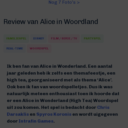
Nog 7 Foto's >
Review van Alice in Woordland
FAMILIESPEL
DISNEY
FILM / SERIE / TV
PARTYSPEL
REAL-TIME
WOORDSPEL
Ik ben fan van Alice in Wonderland. Een aantal
jaar geleden heb ik zelfs een themafeestje, een
high tea, georganiseerd met als thema ‘Alice’.
Ook ben ik fan van woordspelletjes. Dus ik was
natuurlijk meteen enthousiast toen ik hoorde dat
er een Alice in Wonderland (High Tea) Woordspel
uit zou komen. Het spel is bedacht door
Chris
Darsaklis
en
Spyros Koronis
en wordt uigegeven
door
Intrafin Games
.