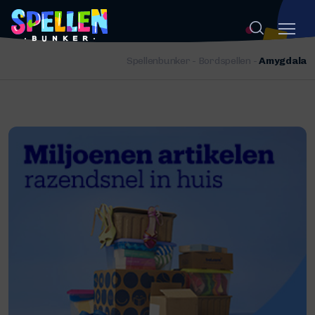
Spellenbunker
-
Bordspellen
-
Amygdala