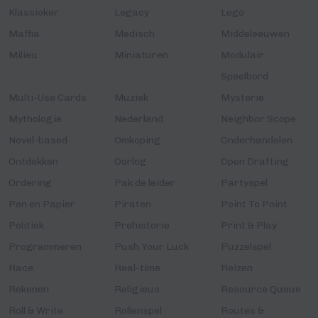
Klassieker
Legacy
Lego
Maffia
Medisch
Middeleeuwen
Milieu
Miniaturen
Modulair
Speelbord
Multi-Use Cards
Muziek
Mysterie
Mythologie
Nederland
Neighbor Scope
Novel-based
Omkoping
Onderhandelen
Ontdekken
Oorlog
Open Drafting
Ordering
Pak de leider
Partyspel
Pen en Papier
Piraten
Point To Point
Politiek
Prehistorie
Print & Play
Programmeren
Push Your Luck
Puzzelspel
Race
Real-time
Reizen
Rekenen
Religieus
Resource Queue
Roll & Write
Rollenspel
Routes &