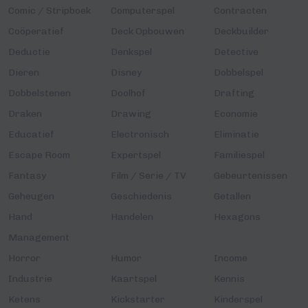
Comic / Stripboek
Computerspel
Contracten
Coöperatief
Deck Opbouwen
Deckbuilder
Deductie
Denkspel
Detective
Dieren
Disney
Dobbelspel
Dobbelstenen
Doolhof
Drafting
Draken
Drawing
Economie
Educatief
Electronisch
Eliminatie
Escape Room
Expertspel
Familiespel
Fantasy
Film / Serie / TV
Gebeurtenissen
Geheugen
Geschiedenis
Getallen
Hand
Handelen
Hexagons
Management
Horror
Humor
Income
Industrie
Kaartspel
Kennis
Ketens
Kickstarter
Kinderspel