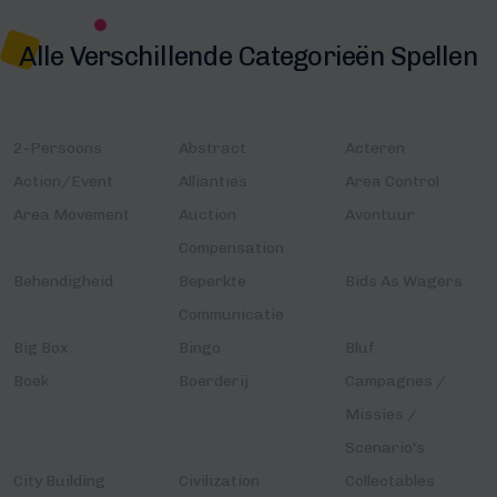
Alle Verschillende Categorieën Spellen
2-Persoons
Abstract
Acteren
Action/Event
Allianties
Area Control
Area Movement
Auction
Avontuur
Compensation
Behendigheid
Beperkte
Bids As Wagers
Communicatie
Big Box
Bingo
Bluf
Boek
Boerderij
Campagnes /
Missies /
Scenario's
City Building
Civilization
Collectables