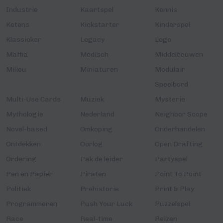
Industrie
Kaartspel
Kennis
Ketens
Kickstarter
Kinderspel
Klassieker
Legacy
Lego
Maffia
Medisch
Middeleeuwen
Milieu
Miniaturen
Modulair
Speelbord
Multi-Use Cards
Muziek
Mysterie
Mythologie
Nederland
Neighbor Scope
Novel-based
Omkoping
Onderhandelen
Ontdekken
Oorlog
Open Drafting
Ordering
Pak de leider
Partyspel
Pen en Papier
Piraten
Point To Point
Politiek
Prehistorie
Print & Play
Programmeren
Push Your Luck
Puzzelspel
Race
Real-time
Reizen