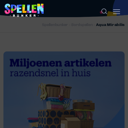
Spellenbunker
-
Bordspellen
-
Aqua Mirabilis