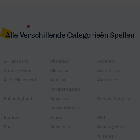
Alle Verschillende Categorieën Spellen
2-Persoons
Abstract
Acteren
Action/Event
Allianties
Area Control
Area Movement
Auction
Avontuur
Compensation
Behendigheid
Beperkte
Bids As Wagers
Communicatie
Big Box
Bingo
Bluf
Boek
Boerderij
Campagnes /
Missies /