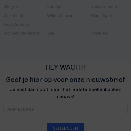
Vliegen
Voedsel
Volwassenen
Werkt met
Wilde Westen
Woordspel
App/Website
Worker Placement
Zee
Zombies
HEY WACHT!
Geef je hier op voor onze nieuwsbrief
Je mist dan nooit meer het laatste Spellenbunker
nieuws!
Nieuwsbrief
VERZENDEN