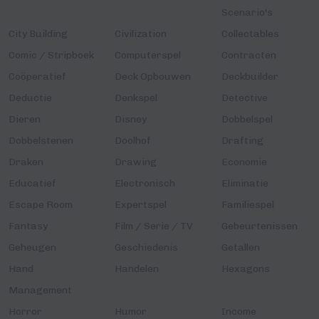
Scenario's
City Building
Civilization
Collectables
Comic / Stripboek
Computerspel
Contracten
Coöperatief
Deck Opbouwen
Deckbuilder
Deductie
Denkspel
Detective
Dieren
Disney
Dobbelspel
Dobbelstenen
Doolhof
Drafting
Draken
Drawing
Economie
Educatief
Electronisch
Eliminatie
Escape Room
Expertspel
Familiespel
Fantasy
Film / Serie / TV
Gebeurtenissen
Geheugen
Geschiedenis
Getallen
Hand
Handelen
Hexagons
Management
Horror
Humor
Income