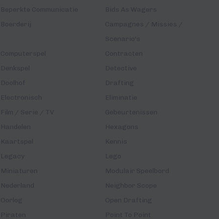
Beperkte Communicatie
Bids As Wagers
Boerderij
Campagnes / Missies /
Scenario's
Computerspel
Contracten
Denkspel
Detective
Doolhof
Drafting
Electronisch
Eliminatie
Film / Serie / TV
Gebeurtenissen
Handelen
Hexagons
Kaartspel
Kennis
Legacy
Lego
Miniaturen
Modulair Speelbord
Nederland
Neighbor Scope
Oorlog
Open Drafting
Piraten
Point To Point