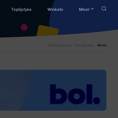
Toplijstjes
Winkels
Meer
Spellenbunker
-
Bordspellen
-
Arcs