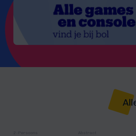
All
2-Persoons
Abstract