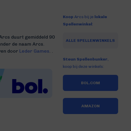
Koop
Arcs bij je
lokale
Spellenwinkel
:
 Arcs duurt gemiddeld 90
ALLE SPELLENWINKELS
 onder de naam Arcs.
even door
Leder Games
. .
Steun Spellenbunker
,
koop bij deze winkels:
BOL.COM
AMAZON