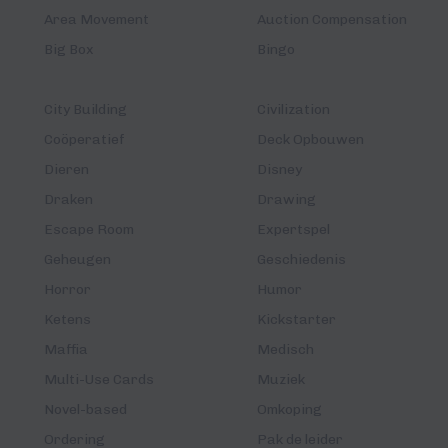
Area Movement
Auction Compensation
Big Box
Bingo
City Building
Civilization
Coöperatief
Deck Opbouwen
Dieren
Disney
Draken
Drawing
Escape Room
Expertspel
Geheugen
Geschiedenis
Horror
Humor
Ketens
Kickstarter
Maffia
Medisch
Multi-Use Cards
Muziek
Novel-based
Omkoping
Ordering
Pak de leider