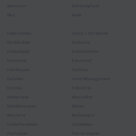
Avontuur
Behendigheid
Bluf
Boek
Collectables
Comic / Stripboek
Deckbuilder
Deductie
Dobbelspel
Dobbelstenen
Economie
Educatief
Familiespel
Fantasy
Getallen
Hand Management
Income
Industrie
Kinderspel
Klassieker
Middeleeuwen
Milieu
Mysterie
Mythologie
Onderhandelen
Ontdekken
Partyspel
Pen en Papier