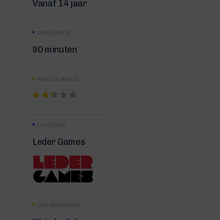
Vanaf 14 jaar
SPEELDUUR
90 minuten
MOEILIJKHEID
UITGEVER:
Leder Games
ONTWERPER(S)