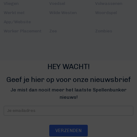
Vliegen
Voedsel
Volwassenen
Werkt met
Wilde Westen
Woordspel
App/Website
Worker Placement
Zee
Zombies
HEY WACHT!
Geef je hier op voor onze nieuwsbrief
Je mist dan nooit meer het laatste Spellenbunker
nieuws!
Nieuwsbrief
VERZENDEN