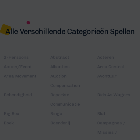
Alle Verschillende Categorieën Spellen
2-Persoons
Abstract
Acteren
Action/Event
Allianties
Area Control
Area Movement
Auction
Avontuur
Compensation
Behendigheid
Beperkte
Bids As Wagers
Communicatie
Big Box
Bingo
Bluf
Boek
Boerderij
Campagnes /
Missies /