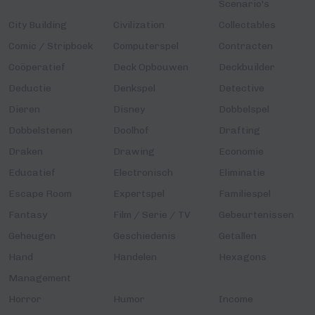
Scenario's
City Building
Civilization
Collectables
Comic / Stripboek
Computerspel
Contracten
Coöperatief
Deck Opbouwen
Deckbuilder
Deductie
Denkspel
Detective
Dieren
Disney
Dobbelspel
Dobbelstenen
Doolhof
Drafting
Draken
Drawing
Economie
Educatief
Electronisch
Eliminatie
Escape Room
Expertspel
Familiespel
Fantasy
Film / Serie / TV
Gebeurtenissen
Geheugen
Geschiedenis
Getallen
Hand
Handelen
Hexagons
Management
Horror
Humor
Income