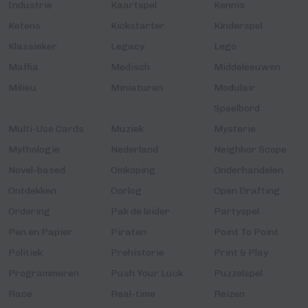
Industrie
Kaartspel
Kennis
Ketens
Kickstarter
Kinderspel
Klassieker
Legacy
Lego
Maffia
Medisch
Middeleeuwen
Milieu
Miniaturen
Modulair
Speelbord
Multi-Use Cards
Muziek
Mysterie
Mythologie
Nederland
Neighbor Scope
Novel-based
Omkoping
Onderhandelen
Ontdekken
Oorlog
Open Drafting
Ordering
Pak de leider
Partyspel
Pen en Papier
Piraten
Point To Point
Politiek
Prehistorie
Print & Play
Programmeren
Push Your Luck
Puzzelspel
Race
Real-time
Reizen