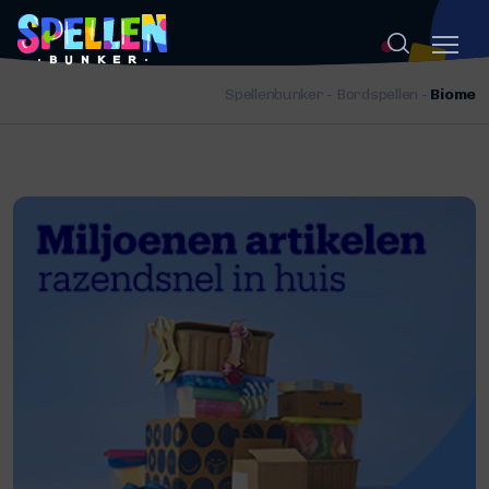
Spellenbunker
-
Bordspellen
-
Biome