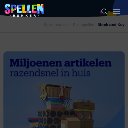
Spellenbunker
-
Bordspellen
-
Block and Key