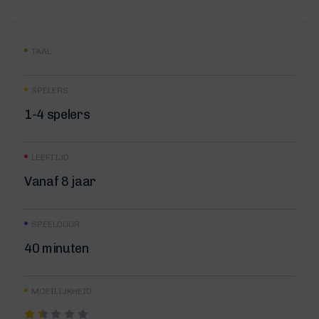
TAAL
SPELERS
1-4 spelers
LEEFTIJD
Vanaf 8 jaar
SPEELDUUR
40 minuten
MOEILIJKHEID