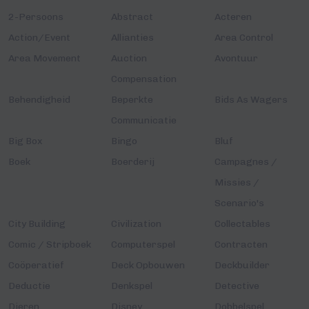
2-Persoons
Abstract
Acteren
Action/Event
Allianties
Area Control
Area Movement
Auction
Avontuur
Compensation
Behendigheid
Beperkte
Bids As Wagers
Communicatie
Big Box
Bingo
Bluf
Boek
Boerderij
Campagnes /
Missies /
Scenario's
City Building
Civilization
Collectables
Comic / Stripboek
Computerspel
Contracten
Coöperatief
Deck Opbouwen
Deckbuilder
Deductie
Denkspel
Detective
Dieren
Disney
Dobbelspel