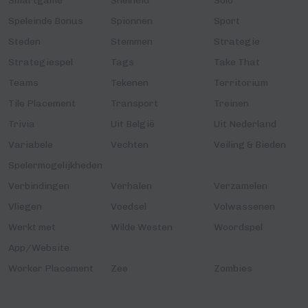
Smartgame
Snelheid
Solo
Speleinde Bonus
Spionnen
Sport
Steden
Stemmen
Strategie
Strategiespel
Tags
Take That
Teams
Tekenen
Territorium
Tile Placement
Transport
Treinen
Trivia
Uit België
Uit Nederland
Variabele
Vechten
Veiling & Bieden
Spelermogelijkheden
Verbindingen
Verhalen
Verzamelen
Vliegen
Voedsel
Volwassenen
Werkt met
Wilde Westen
Woordspel
App/Website
Worker Placement
Zee
Zombies