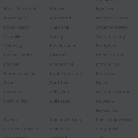
Multi-Use Cards
Muziek
Mysterie
Mythologie
Nederland
Neighbor Scope
Novel-based
Omkoping
Onderhandelen
Ontdekken
Oorlog
Open Drafting
Ordering
Pak de leider
Partyspel
Pen en Papier
Piraten
Point To Point
Politiek
Prehistorie
Print & Play
Programmeren
Push Your Luck
Puzzelspel
Race
Real-time
Reizen
Rekenen
Religieus
Resource Queue
Roll & Write
Rollenspel
Routes &
Netwerken
Ruimte
Science Fiction
Semi-coöperatief
Sets Verzamelen
Simulatie
Slagenspel