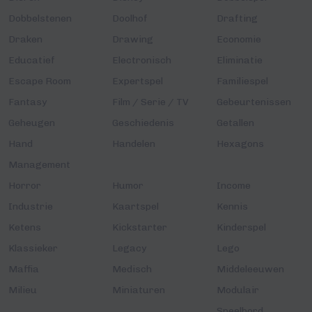
Dobbelstenen
Doolhof
Drafting
Draken
Drawing
Economie
Educatief
Electronisch
Eliminatie
Escape Room
Expertspel
Familiespel
Fantasy
Film / Serie / TV
Gebeurtenissen
Geheugen
Geschiedenis
Getallen
Hand
Handelen
Hexagons
Management
Horror
Humor
Income
Industrie
Kaartspel
Kennis
Ketens
Kickstarter
Kinderspel
Klassieker
Legacy
Lego
Maffia
Medisch
Middeleeuwen
Milieu
Miniaturen
Modulair
Speelbord