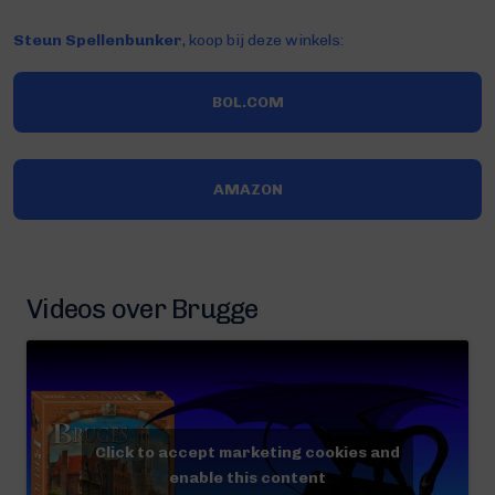
Steun Spellenbunker
, koop bij deze winkels:
BOL.COM
AMAZON
Videos over Brugge
Click to accept marketing cookies and
enable this content