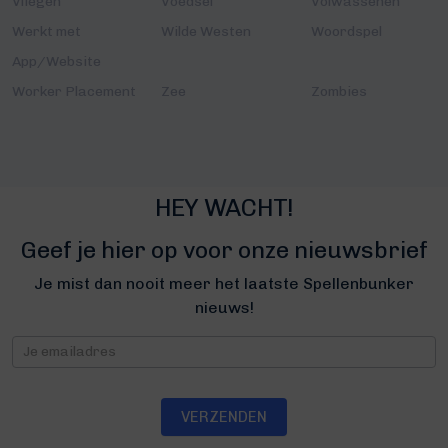
Vliegen
Voedsel
Volwassenen
Werkt met
Wilde Westen
Woordspel
App/Website
Worker Placement
Zee
Zombies
HEY WACHT!
Geef je hier op voor onze nieuwsbrief
Je mist dan nooit meer het laatste Spellenbunker
nieuws!
Nieuwsbrief
VERZENDEN