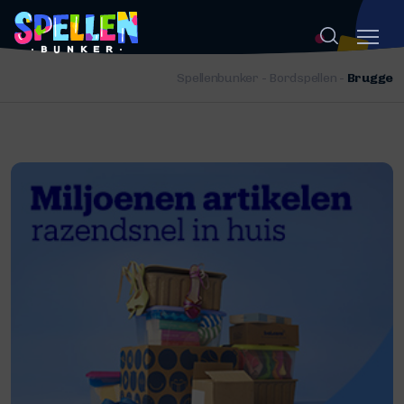
Spellenbunker
-
Bordspellen
-
Brugge