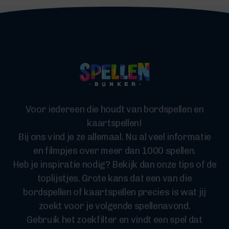
Voor iedereen die houdt van bordspellen en
kaartspellen!
Bij ons vind je ze allemaal. Nu al veel informatie
en filmpjes over meer dan 1000 spellen.
Heb je inspiratie nodig? Bekijk dan onze tips of de
toplijstjes. Grote kans dat een van die
bordspellen of kaartspellen precies is wat jij
zoekt voor je volgende spellenavond.
Gebruik het zoekfilter en vindt een spel dat