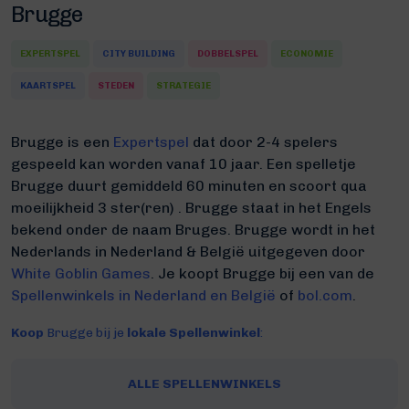
Brugge
EXPERTSPEL
CITY BUILDING
DOBBELSPEL
ECONOMIE
KAARTSPEL
STEDEN
STRATEGIE
Brugge is een
Expertspel
dat door 2-4 spelers
gespeeld kan worden vanaf 10 jaar. Een spelletje
Brugge duurt gemiddeld 60 minuten
en scoort qua
moeilijkheid 3 ster(ren) .
Brugge staat in het Engels
bekend onder de naam Bruges.
Brugge wordt in het
Nederlands in Nederland & België uitgegeven door
White Goblin Games
. Je koopt Brugge bij een van de
Spellenwinkels in Nederland en België
of
bol.com
.
Koop
Brugge bij je
lokale Spellenwinkel
:
ALLE SPELLENWINKELS