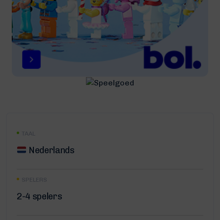
TAAL
Nederlands
SPELERS
2-4 spelers