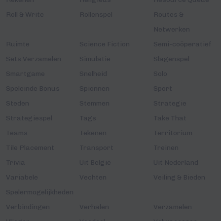
Roll & Write
Rollenspel
Routes &
Netwerken
Ruimte
Science Fiction
Semi-coöperatief
Sets Verzamelen
Simulatie
Slagenspel
Smartgame
Snelheid
Solo
Speleinde Bonus
Spionnen
Sport
Steden
Stemmen
Strategie
Strategiespel
Tags
Take That
Teams
Tekenen
Territorium
Tile Placement
Transport
Treinen
Trivia
Uit België
Uit Nederland
Variabele
Vechten
Veiling & Bieden
Spelermogelijkheden
Verbindingen
Verhalen
Verzamelen