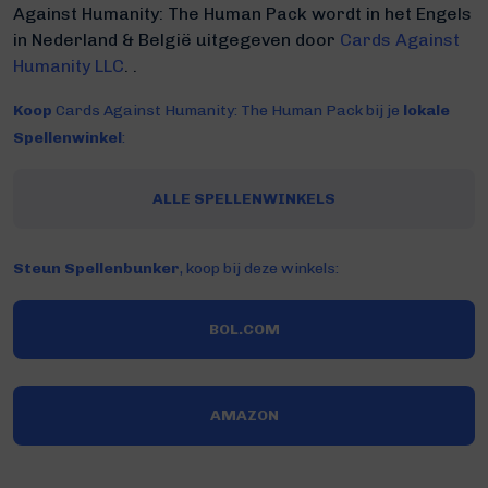
Against Humanity: The Human Pack wordt in het Engels
in Nederland & België uitgegeven door
Cards Against
Humanity LLC
. .
Koop
Cards Against Humanity: The Human Pack bij je
lokale
Spellenwinkel
:
ALLE SPELLENWINKELS
Steun Spellenbunker
, koop bij deze winkels:
BOL.COM
AMAZON