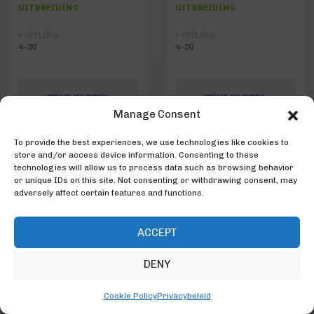
UITBREIDING
UITBREIDING
SPELERS
SPELERS
4-30
4-30
BEKIJK SPEL
BEKIJK SPEL
Manage Consent
To provide the best experiences, we use technologies like cookies to
store and/or access device information. Consenting to these
technologies will allow us to process data such as browsing behavior
or unique IDs on this site. Not consenting or withdrawing consent, may
adversely affect certain features and functions.
ACCEPT
DENY
Cookie Policy
Privacybeleid