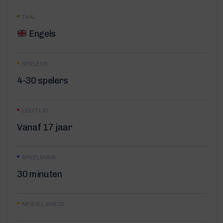
TAAL
Engels
SPELERS
4-30 spelers
LEEFTIJD
Vanaf 17 jaar
SPEELDUUR
30 minuten
MOEILIJKHEID