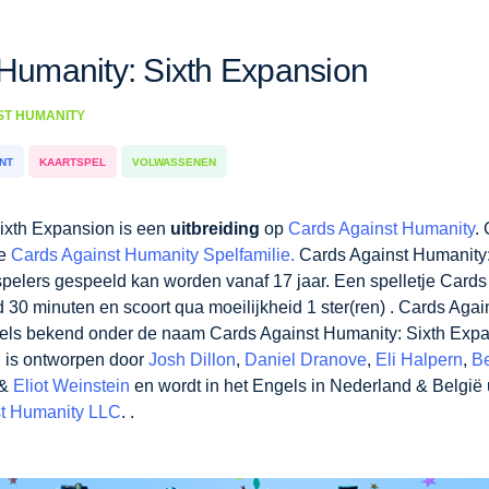
 Humanity: Sixth Expansion
NST HUMANITY
ENT
KAARTSPEL
VOLWASSENEN
 Sixth Expansion is een
uitbreiding
op
Cards Against Huma
n komt uit de
Cards Against Humanity Spelfamilie.
Cards A
spel
dat door 4-30 spelers gespeeld kan worden vanaf 17 j
 Expansion duurt gemiddeld 30 minuten
en scoort qua moeili
 Sixth Expansion staat in het Engels bekend onder de naa
on.
Cards Against Humanity: Sixth Expansion is ontworpen 
 Hantoot
,
David Munk
,
David Pinsof
,
Max Temkin
&
Eliot We
elgië uitgegeven door
(Self-Published)
&
Cards Against Hum