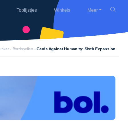
Toplijstjes
Winkels
Meer
ker
-
Bordspellen
-
Cards Against Humanity: Sixth Expansion