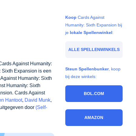
Koop
Cards Against
Humanity: Sixth Expansion
bij je
lokale Spellenwinkel
:
ALLE SPELLENWINKELS
nity
.
Cards Against
Steun Spellenbunker
,
gainst Humanity: Sixth
koop bij deze winkels:
aar. Een spelletje Cards
jkheid 1 ster(ren) .
m Cards Against
BOL.COM
door
Josh Dillon
,
Daniel
instein
en wordt in het
anity LLC
. .
AMAZON