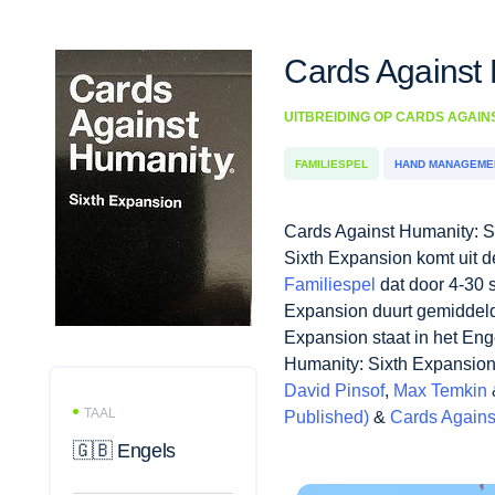
Cards Against
UITBREIDING OP
CARDS AGAI
FAMILIESPEL
HAND MANAGEM
Cards Against Humanity:
Humanity: Sixth Expansio
Expansion is een
Familie
Against Humanity: Sixth
Cards Against Humanity:
Humanity: Sixth Expansi
Dranove
,
Eli Halpern
,
Ben
TAAL
Engels in Nederland & B
🇬🇧 Engels