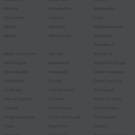
Ketens
Kickstarter
Kinderspel
Klassieker
Legacy
Lego
Maffia
Medisch
Middeleeuwen
Milieu
Miniaturen
Modulair
Speelbord
Multi-Use Cards
Muziek
Mysterie
Mythologie
Nederland
Neighbor Scope
Novel-based
Omkoping
Onderhandelen
Ontdekken
Oorlog
Open Drafting
Ordering
Pak de leider
Partyspel
Pen en Papier
Piraten
Point To Point
Politiek
Prehistorie
Print & Play
Programmeren
Push Your Luck
Puzzelspel
Race
Real-time
Reizen