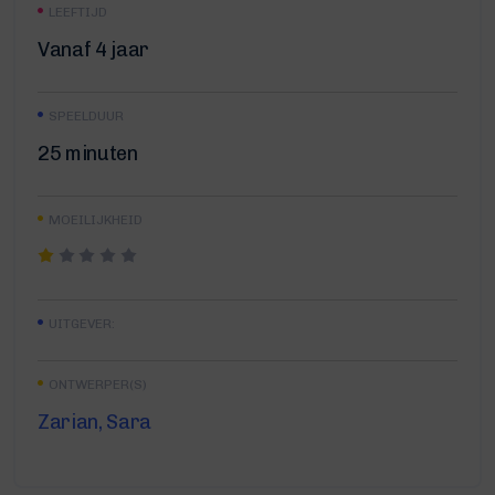
LEEFTIJD
Vanaf 4 jaar
SPEELDUUR
25 minuten
MOEILIJKHEID
UITGEVER:
ONTWERPER(S)
Zarian, Sara