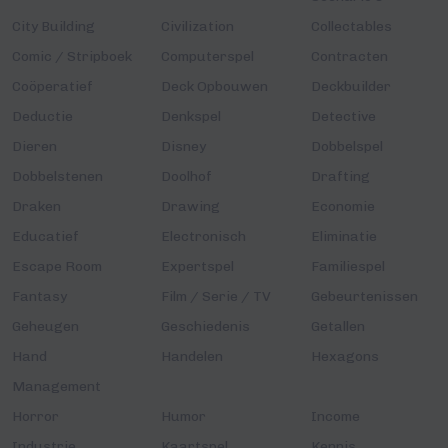
City Building
Civilization
Collectables
Comic / Stripboek
Computerspel
Contracten
Coöperatief
Deck Opbouwen
Deckbuilder
Deductie
Denkspel
Detective
Dieren
Disney
Dobbelspel
Dobbelstenen
Doolhof
Drafting
Draken
Drawing
Economie
Educatief
Electronisch
Eliminatie
Escape Room
Expertspel
Familiespel
Fantasy
Film / Serie / TV
Gebeurtenissen
Geheugen
Geschiedenis
Getallen
Hand
Handelen
Hexagons
Management
Horror
Humor
Income
Industrie
Kaartspel
Kennis