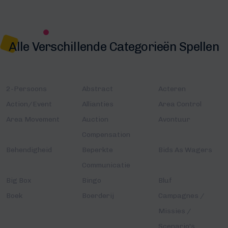
Alle Verschillende Categorieën Spellen
2-Persoons
Abstract
Acteren
Action/Event
Allianties
Area Control
Area Movement
Auction
Avontuur
Compensation
Behendigheid
Beperkte
Bids As Wagers
Communicatie
Big Box
Bingo
Bluf
Boek
Boerderij
Campagnes /
Missies /
Scenario's