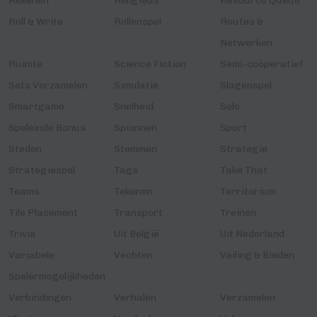
Rekenen
Religieus
Resource Queue
Roll & Write
Rollenspel
Routes &
Netwerken
Ruimte
Science Fiction
Semi-coöperatief
Sets Verzamelen
Simulatie
Slagenspel
Smartgame
Snelheid
Solo
Speleinde Bonus
Spionnen
Sport
Steden
Stemmen
Strategie
Strategiespel
Tags
Take That
Teams
Tekenen
Territorium
Tile Placement
Transport
Treinen
Trivia
Uit België
Uit Nederland
Variabele
Vechten
Veiling & Bieden
Spelermogelijkheden
Verbindingen
Verhalen
Verzamelen