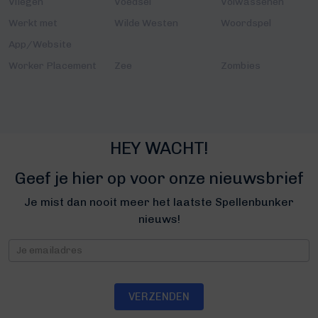
Vliegen
Voedsel
Volwassenen
Werkt met
Wilde Westen
Woordspel
App/Website
Worker Placement
Zee
Zombies
HEY WACHT!
Geef je hier op voor onze nieuwsbrief
Je mist dan nooit meer het laatste Spellenbunker
nieuws!
Nieuwsbrief
VERZENDEN