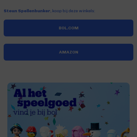
Steun Spellenbunker
, koop bij deze winkels:
BOL.COM
AMAZON