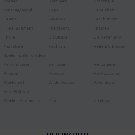
Steden
Stemmen
Strategie
Strategiespel
Tags
Take That
Teams
Tekenen
Territorium
Tile Placement
Transport
Treinen
Trivia
Uit België
Uit Nederland
Variabele
Vechten
Veiling & Bieden
Spelermogelijkheden
Verbindingen
Verhalen
Verzamelen
Vliegen
Voedsel
Volwassenen
Werkt met
Wilde Westen
Woordspel
App/Website
Worker Placement
Zee
Zombies