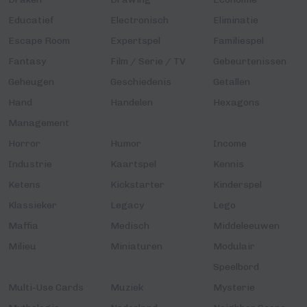
Educatief
Electronisch
Eliminatie
Escape Room
Expertspel
Familiespel
Fantasy
Film / Serie / TV
Gebeurtenissen
Geheugen
Geschiedenis
Getallen
Hand
Handelen
Hexagons
Management
Horror
Humor
Income
Industrie
Kaartspel
Kennis
Ketens
Kickstarter
Kinderspel
Klassieker
Legacy
Lego
Maffia
Medisch
Middeleeuwen
Milieu
Miniaturen
Modulair
Speelbord
Multi-Use Cards
Muziek
Mysterie