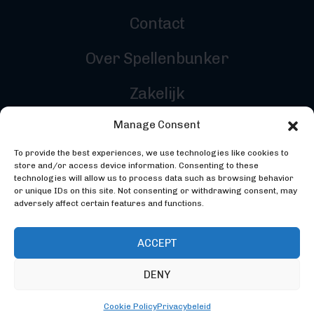
Contact
Over Spellenbunker
Zakelijk
Manage Consent
Reviewers
To provide the best experiences, we use technologies like cookies to
Inloggen
store and/or access device information. Consenting to these
technologies will allow us to process data such as browsing behavior
or unique IDs on this site. Not consenting or withdrawing consent, may
adversely affect certain features and functions.
ACCEPT
DENY
©2026 Spellenbunker - Gemaakt door
Codebunker
Webdevelopment
- Ontworpen door
Studio Maker
Cookie Policy
Privacybeleid