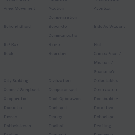
Area Movement
Auction
Avontuur
Compensation
Behendigheid
Beperkte
Bids As Wagers
Communicatie
Big Box
Bingo
Bluf
Boek
Boerderij
Campagnes /
Missies /
Scenario's
City Building
Civilization
Collectables
Comic / Stripboek
Computerspel
Contracten
Coöperatief
Deck Opbouwen
Deckbuilder
Deductie
Denkspel
Detective
Dieren
Disney
Dobbelspel
Dobbelstenen
Doolhof
Drafting
Draken
Drawing
Economie