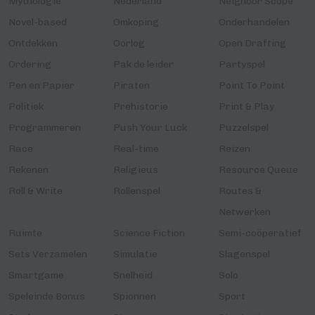
Mythologie
Nederland
Neighbor Scope
Novel-based
Omkoping
Onderhandelen
Ontdekken
Oorlog
Open Drafting
Ordering
Pak de leider
Partyspel
Pen en Papier
Piraten
Point To Point
Politiek
Prehistorie
Print & Play
Programmeren
Push Your Luck
Puzzelspel
Race
Real-time
Reizen
Rekenen
Religieus
Resource Queue
Roll & Write
Rollenspel
Routes &
Netwerken
Ruimte
Science Fiction
Semi-coöperatief
Sets Verzamelen
Simulatie
Slagenspel
Smartgame
Snelheid
Solo
Speleinde Bonus
Spionnen
Sport