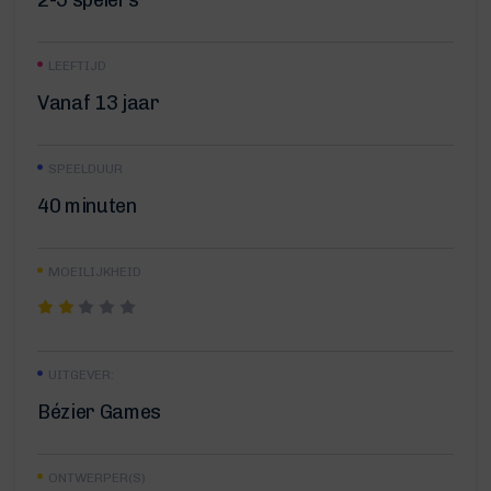
2-5 spelers
LEEFTIJD
Vanaf 13 jaar
SPEELDUUR
40 minuten
MOEILIJKHEID
UITGEVER:
Bézier Games
ONTWERPER(S)