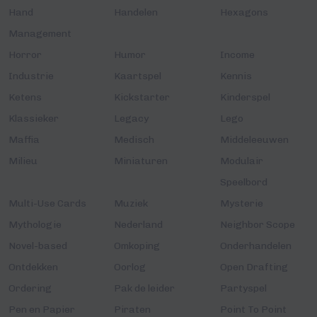
Hand
Handelen
Hexagons
Management
Horror
Humor
Income
Industrie
Kaartspel
Kennis
Ketens
Kickstarter
Kinderspel
Klassieker
Legacy
Lego
Maffia
Medisch
Middeleeuwen
Milieu
Miniaturen
Modulair
Speelbord
Multi-Use Cards
Muziek
Mysterie
Mythologie
Nederland
Neighbor Scope
Novel-based
Omkoping
Onderhandelen
Ontdekken
Oorlog
Open Drafting
Ordering
Pak de leider
Partyspel
Pen en Papier
Piraten
Point To Point