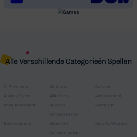
Alle Verschillende Categorieën Spellen
2-Persoons
Abstract
Acteren
Action/Event
Allianties
Area Control
Area Movement
Auction
Avontuur
Compensation
Behendigheid
Beperkte
Bids As Wagers
Communicatie