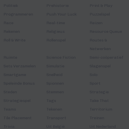
Politiek
Prehistorie
Print & Play
Programmeren
Push Your Luck
Puzzelspel
Race
Real-time
Reizen
Rekenen
Religieus
Resource Queue
Roll & Write
Rollenspel
Routes &
Netwerken
Ruimte
Science Fiction
Semi-coöperatief
Sets Verzamelen
Simulatie
Slagenspel
Smartgame
Snelheid
Solo
Speleinde Bonus
Spionnen
Sport
Steden
Stemmen
Strategie
Strategiespel
Tags
Take That
Teams
Tekenen
Territorium
Tile Placement
Transport
Treinen
Trivia
Uit België
Uit Nederland