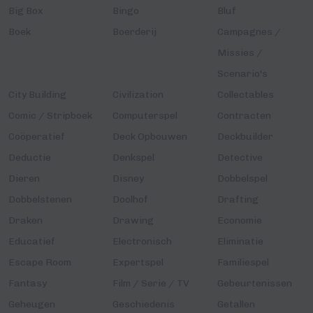
Big Box
Bingo
Bluf
Boek
Boerderij
Campagnes /
Missies /
Scenario's
City Building
Civilization
Collectables
Comic / Stripboek
Computerspel
Contracten
Coöperatief
Deck Opbouwen
Deckbuilder
Deductie
Denkspel
Detective
Dieren
Disney
Dobbelspel
Dobbelstenen
Doolhof
Drafting
Draken
Drawing
Economie
Educatief
Electronisch
Eliminatie
Escape Room
Expertspel
Familiespel
Fantasy
Film / Serie / TV
Gebeurtenissen
Geheugen
Geschiedenis
Getallen