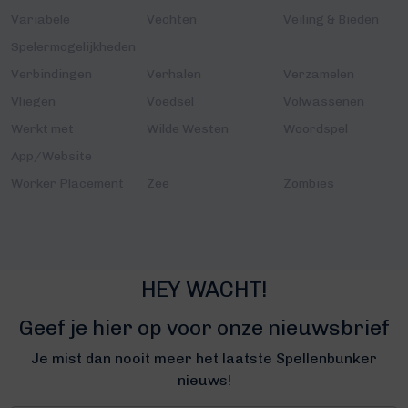
Variabele
Vechten
Veiling & Bieden
Spelermogelijkheden
Verbindingen
Verhalen
Verzamelen
Vliegen
Voedsel
Volwassenen
Werkt met
Wilde Westen
Woordspel
App/Website
Worker Placement
Zee
Zombies
HEY WACHT!
Geef je hier op voor onze nieuwsbrief
Je mist dan nooit meer het laatste Spellenbunker
nieuws!