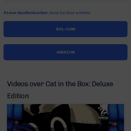
Steun Spellenbunker
, koop bij deze winkels:
BOL.COM
AMAZON
Videos over Cat in the Box: Deluxe
Edition