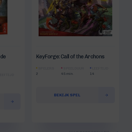
 de
KeyForge: Call of the Archons
SPELERS
SPEELDUUR
LEEFTIJD
2
45 min.
14
EEFTIJD
BEKIJK SPEL