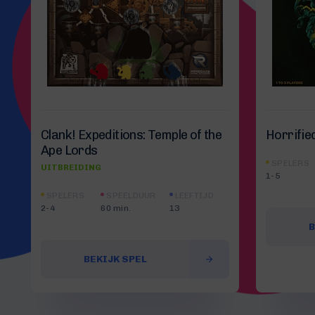
Clank! Expeditions: Temple of the
Horrifie
Ape Lords
SPELERS
UITBREIDING
1-5
SPELERS
SPEELDUUR
LEEFTIJD
2-4
60 min.
13
B
BEKIJK SPEL