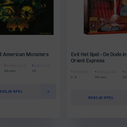
d: American Monsters
Exit Het Spel – De Dode in
Orient Express
SPEELDUUR
LEEFTIJD
60 min.
10
SPELERS
SPEELDUUR
L
1-4
90 min.
12
EKIJK SPEL
BEKIJK SPEL