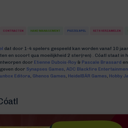
CONTRACTEN
HAND MANAGEMENT
PUZZELSPEL
SETS VERZAMELEN
el
dat door 1-4 spelers gespeeld kan worden vanaf 10 jaar.
uten
en scoort qua moeilijkheid 2 ster(ren) .
Cóatl staat in
 ontworpen door
Etienne Dubois-Roy
&
Pascale Brassard
en
gegeven door
Synapses Games
,
ADC Blackfire Entertainmen
unbox Editora
,
Ghenos Games
,
HeidelBÄR Games
,
Hobby J
Cóatl