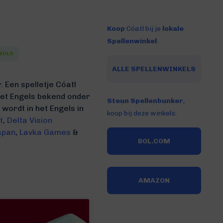
Koop
Cóatl bij je
lokale
Spellenwinkel
:
SOLO
ALLE SPELLENWINKELS
 Een spelletje Cóatl
 het Engels bekend onder
Steun Spellenbunker
,
 wordt in het Engels in
koop bij deze winkels:
t
,
Delta Vision
apan
,
Lavka Games
&
BOL.COM
AMAZON