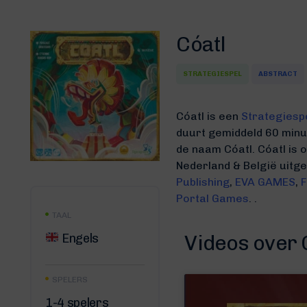
Cóatl
STRATEGIESPEL
ABSTRACT
Cóatl is een
Strategiesp
duurt gemiddeld 60 min
de naam Cóatl.
Cóatl is
Nederland & België uit
Publishing
,
EVA GAMES
,
F
Portal Games
. .
TAAL
Engels
Videos over 
SPELERS
1-4 spelers