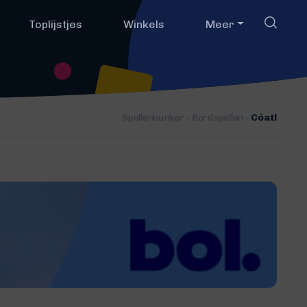
Toplijstjes
Winkels
Meer
Spellenbunker
-
Bordspellen
-
Cóatl