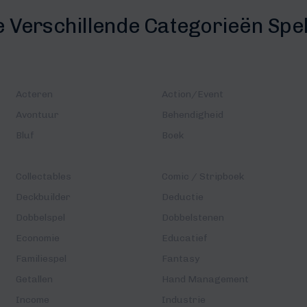
e Verschillende Categorieën Spe
Acteren
Action/Event
Avontuur
Behendigheid
Bluf
Boek
Collectables
Comic / Stripboek
Deckbuilder
Deductie
Dobbelspel
Dobbelstenen
Economie
Educatief
Familiespel
Fantasy
Getallen
Hand Management
Income
Industrie