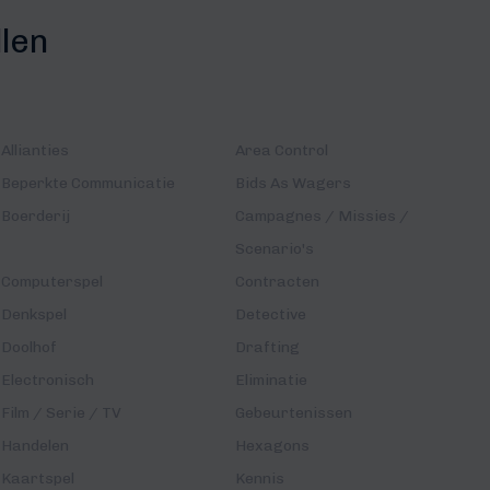
llen
Allianties
Area Control
Beperkte Communicatie
Bids As Wagers
Boerderij
Campagnes / Missies /
Scenario's
Computerspel
Contracten
Denkspel
Detective
Doolhof
Drafting
Electronisch
Eliminatie
Film / Serie / TV
Gebeurtenissen
Handelen
Hexagons
Kaartspel
Kennis