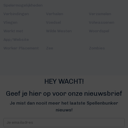
Spelermogelijkheden
Verbindingen
Verhalen
Verzamelen
Vliegen
Voedsel
Volwassenen
Werkt met
Wilde Westen
Woordspel
App/Website
Worker Placement
Zee
Zombies
HEY WACHT!
Geef je hier op voor onze nieuwsbrief
Je mist dan nooit meer het laatste Spellenbunker
nieuws!
Nieuwsbrief