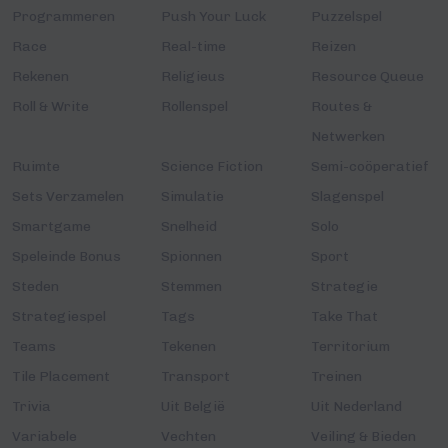
Programmeren
Push Your Luck
Puzzelspel
Race
Real-time
Reizen
Rekenen
Religieus
Resource Queue
Roll & Write
Rollenspel
Routes &
Netwerken
Ruimte
Science Fiction
Semi-coöperatief
Sets Verzamelen
Simulatie
Slagenspel
Smartgame
Snelheid
Solo
Speleinde Bonus
Spionnen
Sport
Steden
Stemmen
Strategie
Strategiespel
Tags
Take That
Teams
Tekenen
Territorium
Tile Placement
Transport
Treinen
Trivia
Uit België
Uit Nederland
Variabele
Vechten
Veiling & Bieden