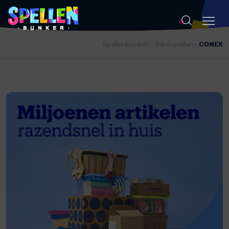
Spellenbunker
-
Bordspellen
-
CONEX