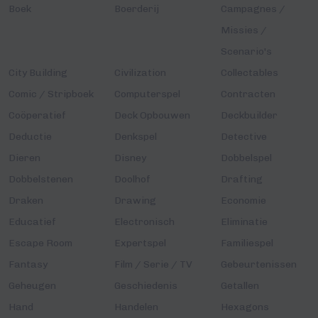
Boek
Boerderij
Campagnes /
Missies /
Scenario's
City Building
Civilization
Collectables
Comic / Stripboek
Computerspel
Contracten
Coöperatief
Deck Opbouwen
Deckbuilder
Deductie
Denkspel
Detective
Dieren
Disney
Dobbelspel
Dobbelstenen
Doolhof
Drafting
Draken
Drawing
Economie
Educatief
Electronisch
Eliminatie
Escape Room
Expertspel
Familiespel
Fantasy
Film / Serie / TV
Gebeurtenissen
Geheugen
Geschiedenis
Getallen
Hand
Handelen
Hexagons