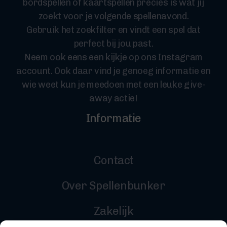
bordspellen of kaartspellen precies is wat jij
zoekt voor je volgende spellenavond.
Gebruik het zoekfilter en vindt een spel dat
perfect bij jou past.
Neem ook eens een kijkje op ons Instagram
account. Ook daar vind je genoeg informatie en
wie weet kun je meedoen met een leuke give-
away actie!
Informatie
Contact
Over Spellenbunker
Zakelijk