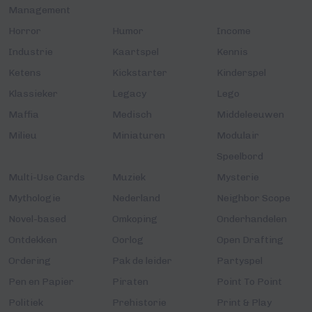
Management
Horror
Humor
Income
Industrie
Kaartspel
Kennis
Ketens
Kickstarter
Kinderspel
Klassieker
Legacy
Lego
Maffia
Medisch
Middeleeuwen
Milieu
Miniaturen
Modulair
Speelbord
Multi-Use Cards
Muziek
Mysterie
Mythologie
Nederland
Neighbor Scope
Novel-based
Omkoping
Onderhandelen
Ontdekken
Oorlog
Open Drafting
Ordering
Pak de leider
Partyspel
Pen en Papier
Piraten
Point To Point
Politiek
Prehistorie
Print & Play