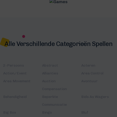
Alle Verschillende Categorieën Spellen
2-Persoons
Abstract
Acteren
Action/Event
Allianties
Area Control
Area Movement
Auction
Avontuur
Compensation
Behendigheid
Beperkte
Bids As Wagers
Communicatie
Big Box
Bingo
Bluf