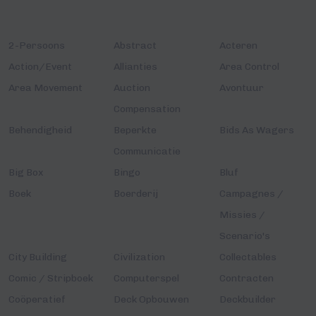
2-Persoons
Abstract
Acteren
Action/Event
Allianties
Area Control
Area Movement
Auction
Avontuur
Compensation
Behendigheid
Beperkte
Bids As Wagers
Communicatie
Big Box
Bingo
Bluf
Boek
Boerderij
Campagnes /
Missies /
Scenario's
City Building
Civilization
Collectables
Comic / Stripboek
Computerspel
Contracten
Coöperatief
Deck Opbouwen
Deckbuilder