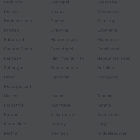
Deductie
Denkspel
Detective
Dieren
Disney
Dobbelspel
Dobbelstenen
Doolhof
Drafting
Draken
Drawing
Economie
Educatief
Electronisch
Eliminatie
Escape Room
Expertspel
Familiespel
Fantasy
Film / Serie / TV
Gebeurtenissen
Geheugen
Geschiedenis
Getallen
Hand
Handelen
Hexagons
Management
Horror
Humor
Income
Industrie
Kaartspel
Kennis
Ketens
Kickstarter
Kinderspel
Klassieker
Legacy
Lego
Maffia
Medisch
Middeleeuwen