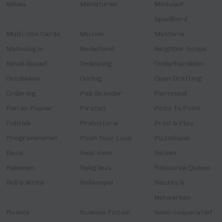
Milieu
Miniaturen
Modulair
Speelbord
Multi-Use Cards
Muziek
Mysterie
Mythologie
Nederland
Neighbor Scope
Novel-based
Omkoping
Onderhandelen
Ontdekken
Oorlog
Open Drafting
Ordering
Pak de leider
Partyspel
Pen en Papier
Piraten
Point To Point
Politiek
Prehistorie
Print & Play
Programmeren
Push Your Luck
Puzzelspel
Race
Real-time
Reizen
Rekenen
Religieus
Resource Queue
Roll & Write
Rollenspel
Routes &
Netwerken
Ruimte
Science Fiction
Semi-coöperatief