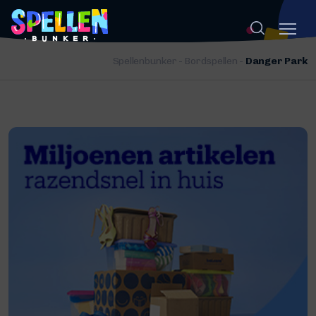
Spellenbunker
-
Bordspellen
-
Danger Park