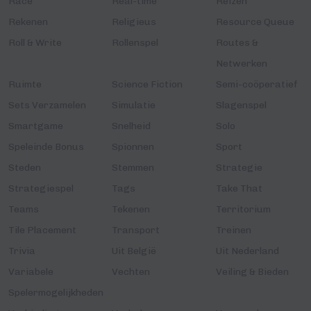
Race
Real-time
Reizen
Rekenen
Religieus
Resource Queue
Roll & Write
Rollenspel
Routes &
Netwerken
Ruimte
Science Fiction
Semi-coöperatief
Sets Verzamelen
Simulatie
Slagenspel
Smartgame
Snelheid
Solo
Speleinde Bonus
Spionnen
Sport
Steden
Stemmen
Strategie
Strategiespel
Tags
Take That
Teams
Tekenen
Territorium
Tile Placement
Transport
Treinen
Trivia
Uit België
Uit Nederland
Variabele
Vechten
Veiling & Bieden
Spelermogelijkheden