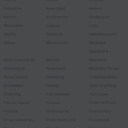
Industrie
Kaartspel
Kennis
Ketens
Kickstarter
Kinderspel
Klassieker
Legacy
Lego
Maffia
Medisch
Middeleeuwen
Milieu
Miniaturen
Modulair
Speelbord
Multi-Use Cards
Muziek
Mysterie
Mythologie
Nederland
Neighbor Scope
Novel-based
Omkoping
Onderhandelen
Ontdekken
Oorlog
Open Drafting
Ordering
Pak de leider
Partyspel
Pen en Papier
Piraten
Point To Point
Politiek
Prehistorie
Print & Play
Programmeren
Push Your Luck
Puzzelspel