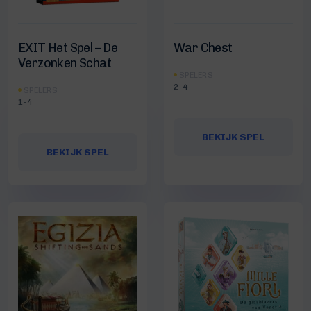
EXIT Het Spel – De
War Chest
Verzonken Schat
SPELERS
2-4
SPELERS
1-4
BEKIJK SPEL
BEKIJK SPEL