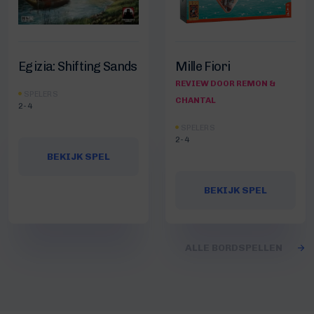
Egizia: Shifting Sands
Mille Fiori
REVIEW DOOR REMON &
SPELERS
CHANTAL
2-4
SPELERS
2-4
BEKIJK SPEL
BEKIJK SPEL
ALLE BORDSPELLEN