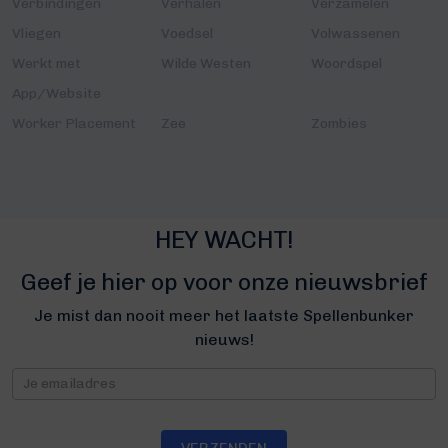
Verbindingen
Verhalen
Verzamelen
Vliegen
Voedsel
Volwassenen
Werkt met
Wilde Westen
Woordspel
App/Website
Worker Placement
Zee
Zombies
HEY WACHT!
Geef je hier op voor onze nieuwsbrief
Je mist dan nooit meer het laatste Spellenbunker
nieuws!
Nieuwsbrief