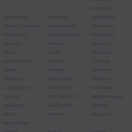
Scenario's
City Building
Civilization
Collectables
Comic / Stripboek
Computerspel
Contracten
Coöperatief
Deck Opbouwen
Deckbuilder
Deductie
Denkspel
Detective
Dieren
Disney
Dobbelspel
Dobbelstenen
Doolhof
Drafting
Draken
Drawing
Economie
Educatief
Electronisch
Eliminatie
Escape Room
Expertspel
Familiespel
Fantasy
Film / Serie / TV
Gebeurtenissen
Geheugen
Geschiedenis
Getallen
Hand
Handelen
Hexagons
Management
Horror
Humor
Income