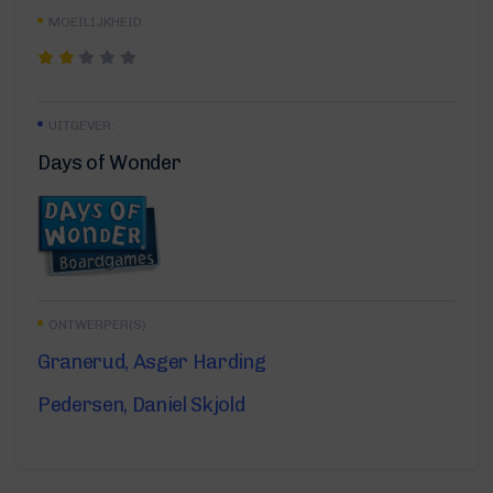
MOEILIJKHEID
UITGEVER:
Days of Wonder
ONTWERPER(S)
Granerud, Asger Harding
Pedersen, Daniel Skjold