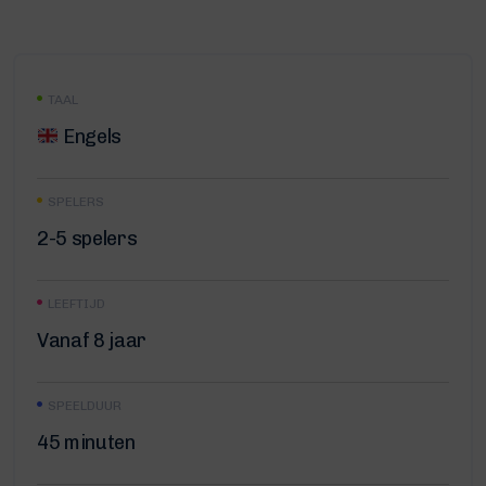
TAAL
Engels
SPELERS
2-5 spelers
LEEFTIJD
Vanaf 8 jaar
SPEELDUUR
45 minuten