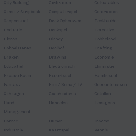
City Building
Civilization
Collectables
Comic / Stripboek
Computerspel
Contracten
Coöperatief
Deck Opbouwen
Deckbuilder
Deductie
Denkspel
Detective
Dieren
Disney
Dobbelspel
Dobbelstenen
Doolhof
Drafting
Draken
Drawing
Economie
Educatief
Electronisch
Eliminatie
Escape Room
Expertspel
Familiespel
Fantasy
Film / Serie / TV
Gebeurtenissen
Geheugen
Geschiedenis
Getallen
Hand
Handelen
Hexagons
Management
Horror
Humor
Income
Industrie
Kaartspel
Kennis