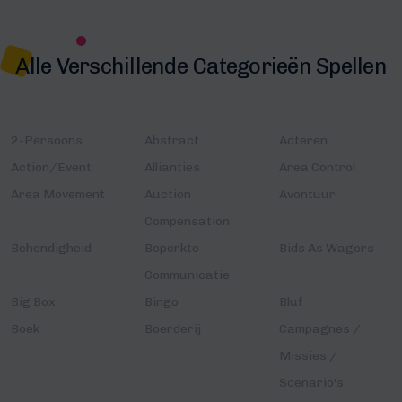
Alle Verschillende Categorieën Spellen
2-Persoons
Abstract
Acteren
Action/Event
Allianties
Area Control
Area Movement
Auction
Avontuur
Compensation
Behendigheid
Beperkte
Bids As Wagers
Communicatie
Big Box
Bingo
Bluf
Boek
Boerderij
Campagnes /
Missies /
Scenario's