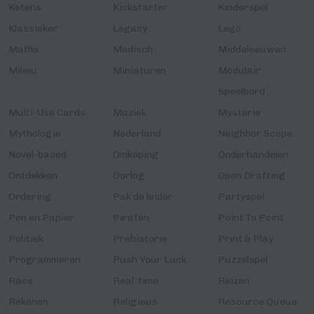
Ketens
Kickstarter
Kinderspel
Klassieker
Legacy
Lego
Maffia
Medisch
Middeleeuwen
Milieu
Miniaturen
Modulair
Speelbord
Multi-Use Cards
Muziek
Mysterie
Mythologie
Nederland
Neighbor Scope
Novel-based
Omkoping
Onderhandelen
Ontdekken
Oorlog
Open Drafting
Ordering
Pak de leider
Partyspel
Pen en Papier
Piraten
Point To Point
Politiek
Prehistorie
Print & Play
Programmeren
Push Your Luck
Puzzelspel
Race
Real-time
Reizen
Rekenen
Religieus
Resource Queue