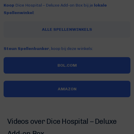
Koop
Dice Hospital – Deluxe Add-on Box bij je
lokale
Spellenwinkel
:
ALLE SPELLENWINKELS
Steun Spellenbunker
, koop bij deze winkels:
BOL.COM
AMAZON
Videos over Dice Hospital – Deluxe
Add-on Box