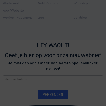
Werkt met
Wilde Westen
Woordspel
App/Website
Worker Placement
Zee
Zombies
HEY WACHT!
Geef je hier op voor onze nieuwsbrief
Je mist dan nooit meer het laatste Spellenbunker
nieuws!
Nieuwsbrief
VERZENDEN