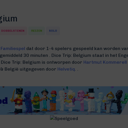
lgium
DOBBELSTENEN
REIZEN
SOLO
n
Familiespel
dat door 1-4 spelers gespeeld kan worden vana
t gemiddeld 30 minuten
.
Dice Trip: Belgium staat in het En
.
Dice Trip: Belgium is ontworpen door
Hartmut Kommerell
 & België uitgegeven door
Helvetiq
. .