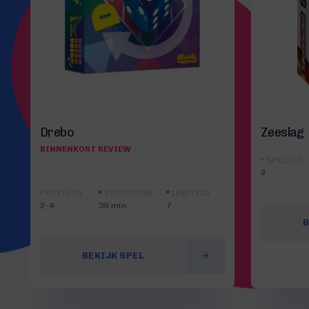
Drebo
Zeeslag
BINNENKORT REVIEW
SPELERS
2
SPELERS
SPEELDUUR
LEEFTIJD
2-4
30 min.
7
B
BEKIJK SPEL