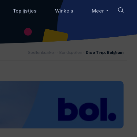
Toplijstjes
Winkels
Meer
Spellenbunker
-
Bordspellen
-
Dice Trip: Belgium