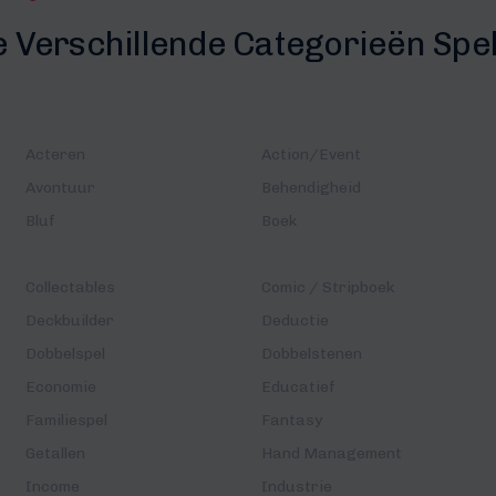
e Verschillende Categorieën Spe
Acteren
Action/Event
Avontuur
Behendigheid
Bluf
Boek
Collectables
Comic / Stripboek
Deckbuilder
Deductie
Dobbelspel
Dobbelstenen
Economie
Educatief
Familiespel
Fantasy
Getallen
Hand Management
Income
Industrie