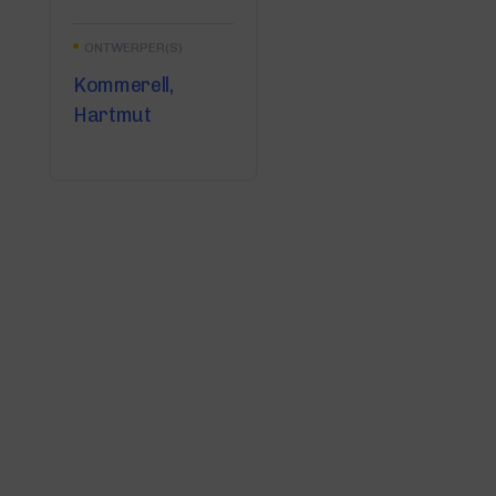
ONTWERPER(S)
Kommerell,
Hartmut