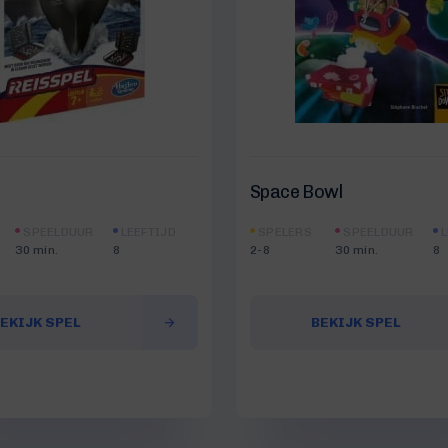
Space Bowl
SPEELDUUR
LEEFTIJD
SPELERS
SPEELDUUR
L
30 min.
8
2-8
30 min.
8
EKIJK SPEL
BEKIJK SPEL