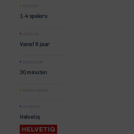
SPELERS
1-4 spelers
LEEFTIJD
Vanaf 8 jaar
SPEELDUUR
30 minuten
MOEILIJKHEID
UITGEVER:
Helvetiq