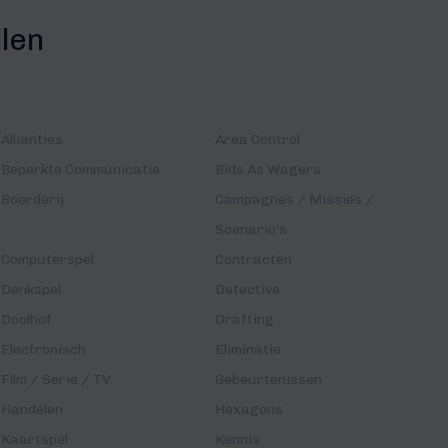
llen
Allianties
Area Control
Beperkte Communicatie
Bids As Wagers
Boerderij
Campagnes / Missies /
Scenario's
Computerspel
Contracten
Denkspel
Detective
Doolhof
Drafting
Electronisch
Eliminatie
Film / Serie / TV
Gebeurtenissen
Handelen
Hexagons
Kaartspel
Kennis