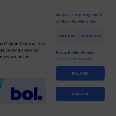
Koop
Dice Trip: Belgium bij
je
lokale Spellenwinkel
:
ALLE SPELLENWINKELS
f 8 jaar. Een spelletje
gels bekend onder de
Steun Spellenbunker
,
en wordt in het
koop bij deze winkels:
BOL.COM
AMAZON