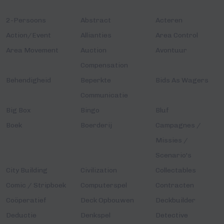
2-Persoons
Abstract
Acteren
Action/Event
Allianties
Area Control
Area Movement
Auction
Avontuur
Compensation
Behendigheid
Beperkte
Bids As Wagers
Communicatie
Big Box
Bingo
Bluf
Boek
Boerderij
Campagnes /
Missies /
Scenario's
City Building
Civilization
Collectables
Comic / Stripboek
Computerspel
Contracten
Coöperatief
Deck Opbouwen
Deckbuilder
Deductie
Denkspel
Detective