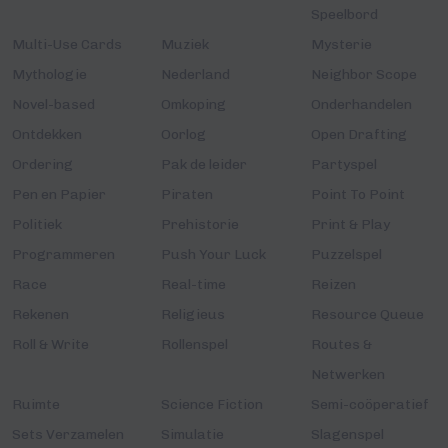
Speelbord
Multi-Use Cards
Muziek
Mysterie
Mythologie
Nederland
Neighbor Scope
Novel-based
Omkoping
Onderhandelen
Ontdekken
Oorlog
Open Drafting
Ordering
Pak de leider
Partyspel
Pen en Papier
Piraten
Point To Point
Politiek
Prehistorie
Print & Play
Programmeren
Push Your Luck
Puzzelspel
Race
Real-time
Reizen
Rekenen
Religieus
Resource Queue
Roll & Write
Rollenspel
Routes &
Netwerken
Ruimte
Science Fiction
Semi-coöperatief
Sets Verzamelen
Simulatie
Slagenspel