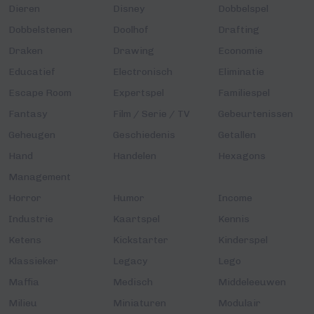
Dieren
Disney
Dobbelspel
Dobbelstenen
Doolhof
Drafting
Draken
Drawing
Economie
Educatief
Electronisch
Eliminatie
Escape Room
Expertspel
Familiespel
Fantasy
Film / Serie / TV
Gebeurtenissen
Geheugen
Geschiedenis
Getallen
Hand
Handelen
Hexagons
Management
Horror
Humor
Income
Industrie
Kaartspel
Kennis
Ketens
Kickstarter
Kinderspel
Klassieker
Legacy
Lego
Maffia
Medisch
Middeleeuwen
Milieu
Miniaturen
Modulair