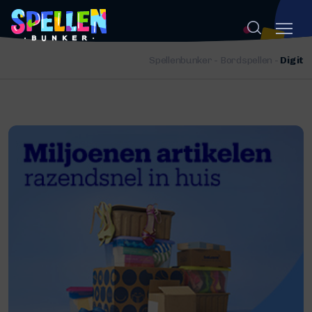
Spellenbunker
-
Bordspellen
-
Digit