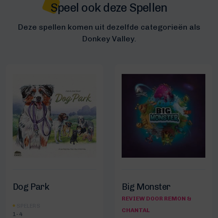
Speel ook deze Spellen
Deze spellen komen uit dezelfde categorieën als
Donkey Valley.
Dog Park
Big Monster
REVIEW DOOR REMON &
SPELERS
CHANTAL
1-4