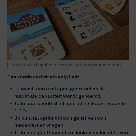
Inzetten en bepalen of de ezel het kan dragen of niet
Een ronde ziet er als volgt uit:
Er wordt een ezel open gedraaid en de
maximale capaciteit wordt genoemd.
Iedereen speelt blind een ladingskaart (waarde
1-10)
Je kunt nu optioneel een gunst van een
medewerker vragen
Iedereen geeft aan of ze denken onder of boven