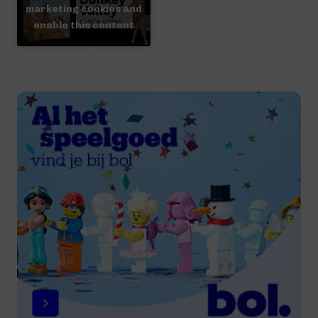
marketing cookies and
enable this content