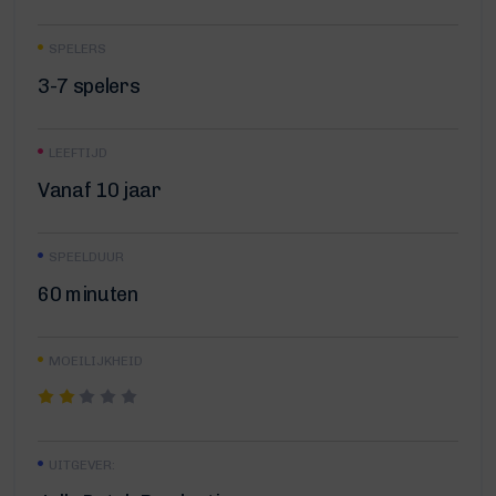
SPELERS
3-7 spelers
LEEFTIJD
Vanaf 10 jaar
SPEELDUUR
60 minuten
MOEILIJKHEID
UITGEVER: