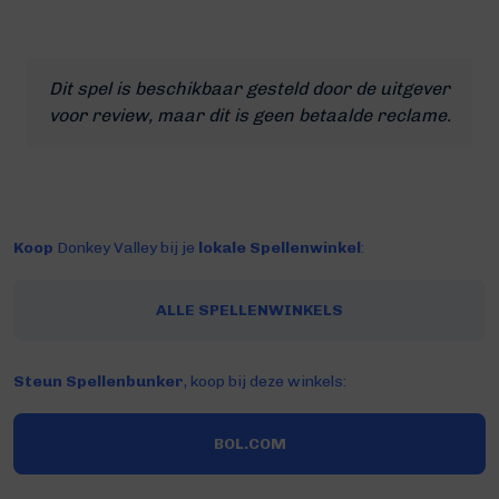
Dit spel is beschikbaar gesteld door de uitgever
voor review, maar dit is geen betaalde reclame.
Koop
Donkey Valley bij je
lokale Spellenwinkel
:
ALLE SPELLENWINKELS
Steun Spellenbunker
, koop bij deze winkels:
BOL.COM