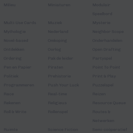
Milieu
Miniaturen
Modulair
Speelbord
Multi-Use Cards
Muziek
Mysterie
Mythologie
Nederland
Neighbor Scope
Novel-based
Omkoping
Onderhandelen
Ontdekken
Oorlog
Open Drafting
Ordering
Pak de leider
Partyspel
Pen en Papier
Piraten
Point To Point
Politiek
Prehistorie
Print & Play
Programmeren
Push Your Luck
Puzzelspel
Race
Real-time
Reizen
Rekenen
Religieus
Resource Queue
Roll & Write
Rollenspel
Routes &
Netwerken
Ruimte
Science Fiction
Semi-coöperatief