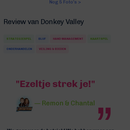
Nog 5 Foto's >
Review van Donkey Valley
STRATEGIESPEL
BLUF
HAND MANAGEMENT
KAARTSPEL
ONDERHANDELEN
VEILING & BIEDEN
"Ezeltje strek je!"
— Remon & Chantal