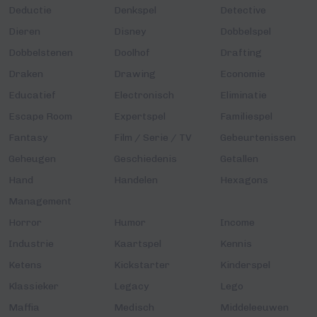
Deductie
Denkspel
Detective
Dieren
Disney
Dobbelspel
Dobbelstenen
Doolhof
Drafting
Draken
Drawing
Economie
Educatief
Electronisch
Eliminatie
Escape Room
Expertspel
Familiespel
Fantasy
Film / Serie / TV
Gebeurtenissen
Geheugen
Geschiedenis
Getallen
Hand
Handelen
Hexagons
Management
Horror
Humor
Income
Industrie
Kaartspel
Kennis
Ketens
Kickstarter
Kinderspel
Klassieker
Legacy
Lego
Maffia
Medisch
Middeleeuwen