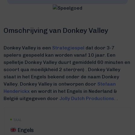
Omschrijving van Donkey Valley
Donkey Valley is een
Strategiespel
dat door 3-7
spelers gespeeld kan worden vanaf 10 jaar. Een
spelletje Donkey Valley duurt gemiddeld 60 minuten
en
scoort qua moeilijkheid 2 ster(ren) .
Donkey Valley
staat in het Engels bekend onder de naam Donkey
Valley.
Donkey Valley is ontworpen door
Stefaan
Henderickx
en wordt in het Engels in Nederland &
België uitgegeven door
Jolly Dutch Productions
. .
TAAL
Engels