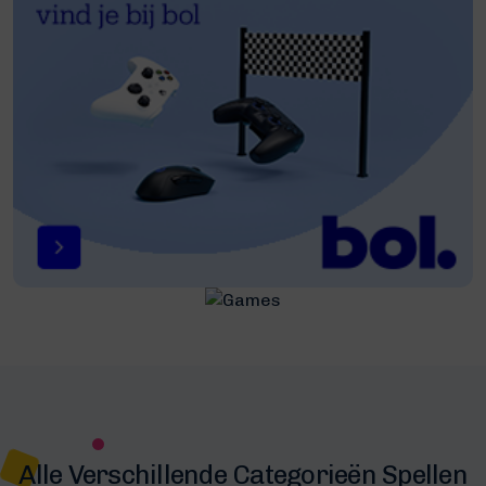
Alle Verschillende Categorieën Spellen