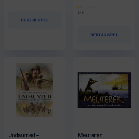
SPELERS
2-6
BEKIJK SPEL
BEKIJK SPEL
Undaunted –
Meuterer