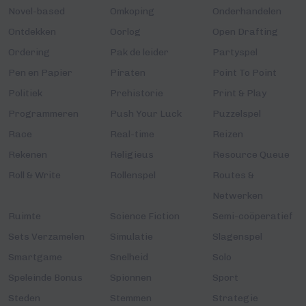
Novel-based
Omkoping
Onderhandelen
Ontdekken
Oorlog
Open Drafting
Ordering
Pak de leider
Partyspel
Pen en Papier
Piraten
Point To Point
Politiek
Prehistorie
Print & Play
Programmeren
Push Your Luck
Puzzelspel
Race
Real-time
Reizen
Rekenen
Religieus
Resource Queue
Roll & Write
Rollenspel
Routes &
Netwerken
Ruimte
Science Fiction
Semi-coöperatief
Sets Verzamelen
Simulatie
Slagenspel
Smartgame
Snelheid
Solo
Speleinde Bonus
Spionnen
Sport
Steden
Stemmen
Strategie