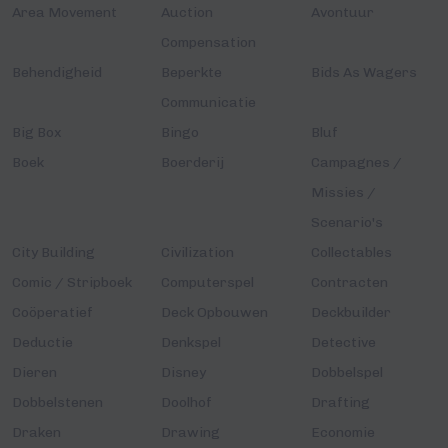
Area Movement
Auction
Avontuur
Compensation
Behendigheid
Beperkte
Bids As Wagers
Communicatie
Big Box
Bingo
Bluf
Boek
Boerderij
Campagnes /
Missies /
Scenario's
City Building
Civilization
Collectables
Comic / Stripboek
Computerspel
Contracten
Coöperatief
Deck Opbouwen
Deckbuilder
Deductie
Denkspel
Detective
Dieren
Disney
Dobbelspel
Dobbelstenen
Doolhof
Drafting
Draken
Drawing
Economie