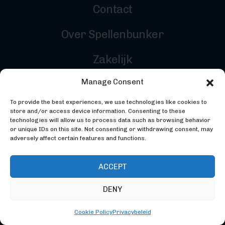
Contact
Over Spellenbunker
Zakelijk
Manage Consent
Reviewers
To provide the best experiences, we use technologies like cookies to
Inloggen
store and/or access device information. Consenting to these
technologies will allow us to process data such as browsing behavior
or unique IDs on this site. Not consenting or withdrawing consent, may
adversely affect certain features and functions.
ACCEPT
DENY
©2026 Spellenbunker - Gemaakt door
Codebunker
Webdevelopment
- Ontworpen door
Studio Maker
Cookie Policy
Privacybeleid