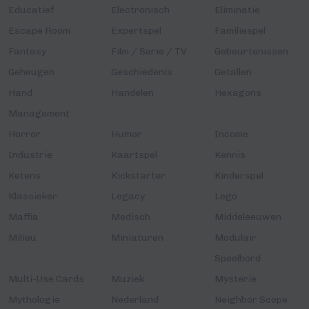
Educatief
Electronisch
Eliminatie
Escape Room
Expertspel
Familiespel
Fantasy
Film / Serie / TV
Gebeurtenissen
Geheugen
Geschiedenis
Getallen
Hand
Handelen
Hexagons
Management
Horror
Humor
Income
Industrie
Kaartspel
Kennis
Ketens
Kickstarter
Kinderspel
Klassieker
Legacy
Lego
Maffia
Medisch
Middeleeuwen
Milieu
Miniaturen
Modulair
Speelbord
Multi-Use Cards
Muziek
Mysterie
Mythologie
Nederland
Neighbor Scope