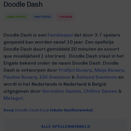
Doodle Dash
FAMILIESPEL
PARTYSPEL
TEKENEN
Doodle Dash is een
Familiespel
dat door 3-7 spelers
gespeeld kan worden vanaf 10 jaar. Een spelletje
Doodle Dash duurt gemiddeld 20 minuten
en scoort
qua moeilijkheid 1 ster(ren) .
Doodle Dash staat in het
Engels bekend onder de naam Doodle Dash.
Doodle
Dash is ontworpen door
Fridtjof Buvarp
,
Maija Buvarp
,
Pauline Buvarp
,
Eilif Svensson
&
Åsmund Svensson
en
wordt in het Nederlands in Nederland & België
uitgegeven door
Geronimo Games
,
Chilifox Games
&
Matagot
. .
Koop
Doodle Dash bij je
lokale Spellenwinkel
:
ALLE SPELLENWINKELS