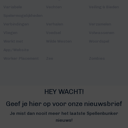
Variabele
Vechten
Veiling & Bieden
Spelermogelijkheden
Verbindingen
Verhalen
Verzamelen
Vliegen
Voedsel
Volwassenen
Werkt met
Wilde Westen
Woordspel
App/Website
Worker Placement
Zee
Zombies
HEY WACHT!
Geef je hier op voor onze nieuwsbrief
Je mist dan nooit meer het laatste Spellenbunker
nieuws!