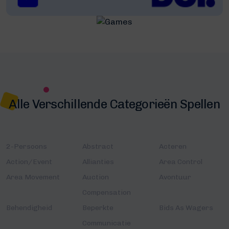
Alle Verschillende Categorieën Spellen
2-Persoons
Abstract
Acteren
Action/Event
Allianties
Area Control
Area Movement
Auction
Avontuur
Compensation
Behendigheid
Beperkte
Bids As Wagers
Communicatie