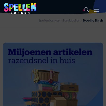
Spellenbunker
-
Bordspellen
-
Doodle Dash