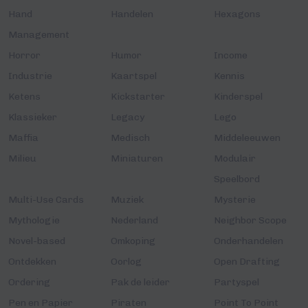
Hand
Handelen
Hexagons
Management
Horror
Humor
Income
Industrie
Kaartspel
Kennis
Ketens
Kickstarter
Kinderspel
Klassieker
Legacy
Lego
Maffia
Medisch
Middeleeuwen
Milieu
Miniaturen
Modulair
Speelbord
Multi-Use Cards
Muziek
Mysterie
Mythologie
Nederland
Neighbor Scope
Novel-based
Omkoping
Onderhandelen
Ontdekken
Oorlog
Open Drafting
Ordering
Pak de leider
Partyspel
Pen en Papier
Piraten
Point To Point