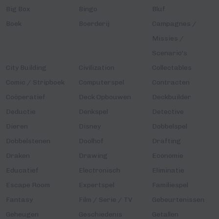
Big Box
Bingo
Bluf
Boek
Boerderij
Campagnes /
Missies /
Scenario's
City Building
Civilization
Collectables
Comic / Stripboek
Computerspel
Contracten
Coöperatief
Deck Opbouwen
Deckbuilder
Deductie
Denkspel
Detective
Dieren
Disney
Dobbelspel
Dobbelstenen
Doolhof
Drafting
Draken
Drawing
Economie
Educatief
Electronisch
Eliminatie
Escape Room
Expertspel
Familiespel
Fantasy
Film / Serie / TV
Gebeurtenissen
Geheugen
Geschiedenis
Getallen