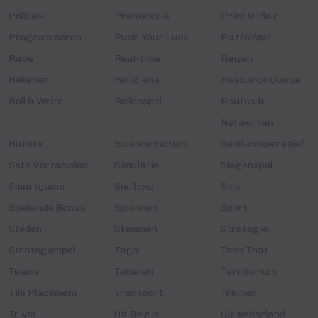
Politiek
Prehistorie
Print & Play
Programmeren
Push Your Luck
Puzzelspel
Race
Real-time
Reizen
Rekenen
Religieus
Resource Queue
Roll & Write
Rollenspel
Routes &
Netwerken
Ruimte
Science Fiction
Semi-coöperatief
Sets Verzamelen
Simulatie
Slagenspel
Smartgame
Snelheid
Solo
Speleinde Bonus
Spionnen
Sport
Steden
Stemmen
Strategie
Strategiespel
Tags
Take That
Teams
Tekenen
Territorium
Tile Placement
Transport
Treinen
Trivia
Uit België
Uit Nederland