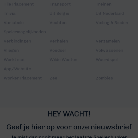
Tile Placement
Transport
Treinen
Trivia
Uit België
Uit Nederland
Variabele
Vechten
Veiling & Bieden
Spelermogelijkheden
Verbindingen
Verhalen
Verzamelen
Vliegen
Voedsel
Volwassenen
Werkt met
Wilde Westen
Woordspel
App/Website
Worker Placement
Zee
Zombies
HEY WACHT!
Geef je hier op voor onze nieuwsbrief
Je mist dan nooit meer het laatste Spellenbunker