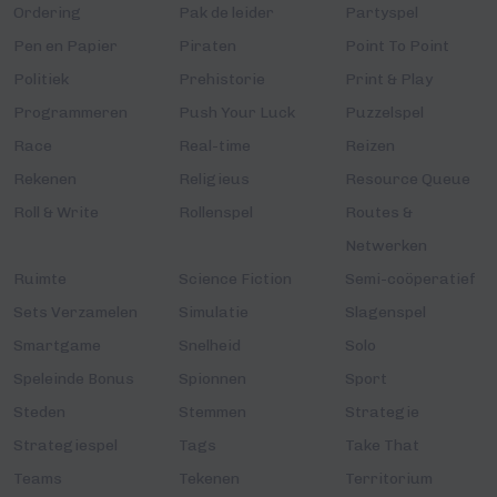
Ordering
Pak de leider
Partyspel
Pen en Papier
Piraten
Point To Point
Politiek
Prehistorie
Print & Play
Programmeren
Push Your Luck
Puzzelspel
Race
Real-time
Reizen
Rekenen
Religieus
Resource Queue
Roll & Write
Rollenspel
Routes &
Netwerken
Ruimte
Science Fiction
Semi-coöperatief
Sets Verzamelen
Simulatie
Slagenspel
Smartgame
Snelheid
Solo
Speleinde Bonus
Spionnen
Sport
Steden
Stemmen
Strategie
Strategiespel
Tags
Take That
Teams
Tekenen
Territorium