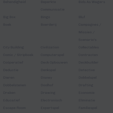
Behendigheid
Beperkte
Bids As Wagers
Communicatie
Big Box
Bingo
Bluf
Boek
Boerderij
Campagnes /
Missies /
Scenario's
City Building
Civilization
Collectables
Comic / Stripboek
Computerspel
Contracten
Coöperatief
Deck Opbouwen
Deckbuilder
Deductie
Denkspel
Detective
Dieren
Disney
Dobbelspel
Dobbelstenen
Doolhof
Drafting
Draken
Drawing
Economie
Educatief
Electronisch
Eliminatie
Escape Room
Expertspel
Familiespel