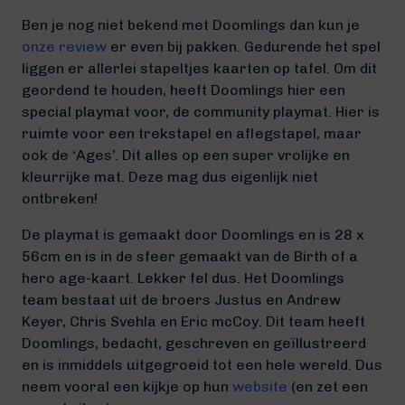
Ben je nog niet bekend met Doomlings dan kun je
onze review
er even bij pakken. Gedurende het spel
liggen er allerlei stapeltjes kaarten op tafel. Om dit
geordend te houden, heeft Doomlings hier een
special playmat voor, de community playmat. Hier is
ruimte voor een trekstapel en aflegstapel, maar
ook de ‘Ages’. Dit alles op een super vrolijke en
kleurrijke mat. Deze mag dus eigenlijk niet
ontbreken!
De playmat is gemaakt door Doomlings en is 28 x
56cm en is in de sfeer gemaakt van de Birth of a
hero age-kaart. Lekker fel dus. Het Doomlings
team bestaat uit de broers Justus en Andrew
Keyer, Chris Svehla en Eric mcCoy. Dit team heeft
Doomlings, bedacht, geschreven en geïllustreerd
en is inmiddels uitgegroeid tot een hele wereld. Dus
neem vooral een kijkje op hun
website
(en zet een