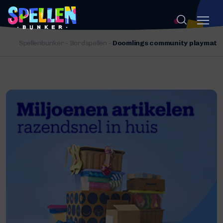
Spellenbunker
-
Bordspellen
-
Doomlings community playmat