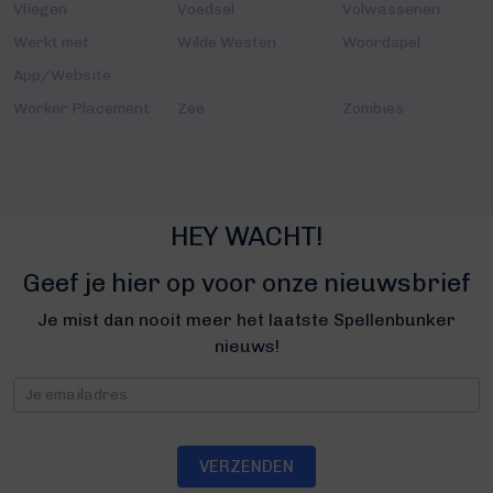
Vliegen
Voedsel
Volwassenen
Werkt met
Wilde Westen
Woordspel
App/Website
Worker Placement
Zee
Zombies
HEY WACHT!
Geef je hier op voor onze nieuwsbrief
Je mist dan nooit meer het laatste Spellenbunker
nieuws!
Nieuwsbrief
VERZENDEN