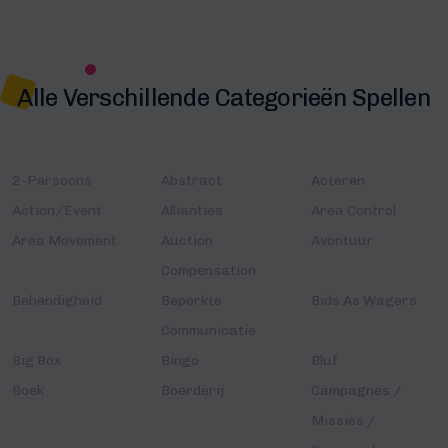
Alle Verschillende Categorieën Spellen
2-Persoons
Abstract
Acteren
Action/Event
Allianties
Area Control
Area Movement
Auction
Avontuur
Compensation
Behendigheid
Beperkte
Bids As Wagers
Communicatie
Big Box
Bingo
Bluf
Boek
Boerderij
Campagnes /
Missies /