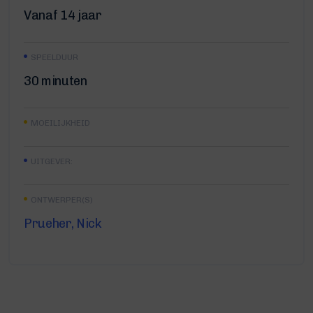
Vanaf 14 jaar
SPEELDUUR
30 minuten
MOEILIJKHEID
UITGEVER:
ONTWERPER(S)
Prueher, Nick