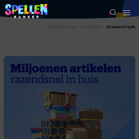
Spellenbunker
-
Bordspellen
-
Dream Crush