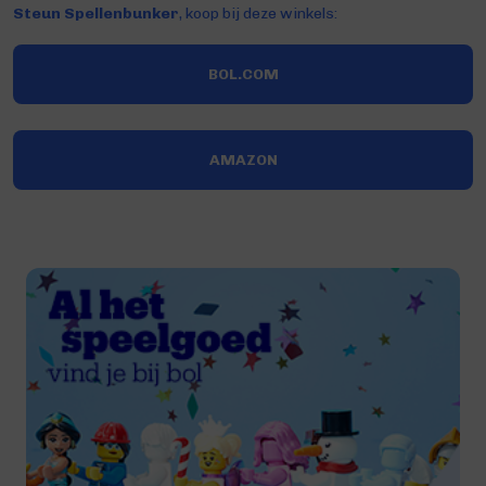
Steun Spellenbunker
, koop bij deze winkels:
BOL.COM
AMAZON