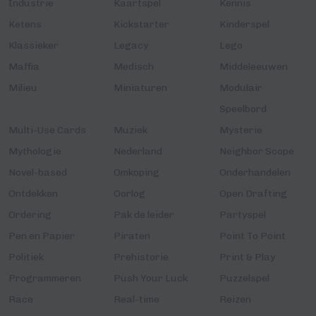
Industrie
Kaartspel
Kennis
Ketens
Kickstarter
Kinderspel
Klassieker
Legacy
Lego
Maffia
Medisch
Middeleeuwen
Milieu
Miniaturen
Modulair
Speelbord
Multi-Use Cards
Muziek
Mysterie
Mythologie
Nederland
Neighbor Scope
Novel-based
Omkoping
Onderhandelen
Ontdekken
Oorlog
Open Drafting
Ordering
Pak de leider
Partyspel
Pen en Papier
Piraten
Point To Point
Politiek
Prehistorie
Print & Play
Programmeren
Push Your Luck
Puzzelspel
Race
Real-time
Reizen