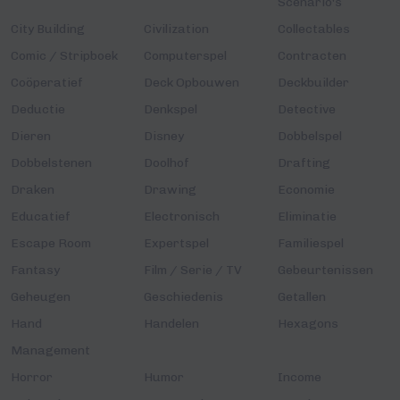
Scenario's
City Building
Civilization
Collectables
Comic / Stripboek
Computerspel
Contracten
Coöperatief
Deck Opbouwen
Deckbuilder
Deductie
Denkspel
Detective
Dieren
Disney
Dobbelspel
Dobbelstenen
Doolhof
Drafting
Draken
Drawing
Economie
Educatief
Electronisch
Eliminatie
Escape Room
Expertspel
Familiespel
Fantasy
Film / Serie / TV
Gebeurtenissen
Geheugen
Geschiedenis
Getallen
Hand
Handelen
Hexagons
Management
Horror
Humor
Income