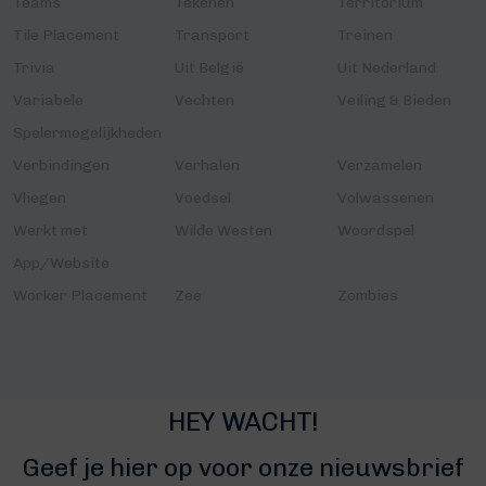
Teams
Tekenen
Territorium
Tile Placement
Transport
Treinen
Trivia
Uit België
Uit Nederland
Variabele
Vechten
Veiling & Bieden
Spelermogelijkheden
Verbindingen
Verhalen
Verzamelen
Vliegen
Voedsel
Volwassenen
Werkt met
Wilde Westen
Woordspel
App/Website
Worker Placement
Zee
Zombies
HEY WACHT!
Geef je hier op voor onze nieuwsbrief