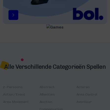
Alle Verschillende Categorieën Spellen
2-Persoons
Abstract
Acteren
Action/Event
Allianties
Area Control
Area Movement
Auction
Avontuur
Compensation