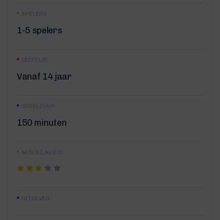
SPELERS
1-5 spelers
LEEFTIJD
Vanaf 14 jaar
SPEELDUUR
150 minuten
MOEILIJKHEID
UITGEVER: