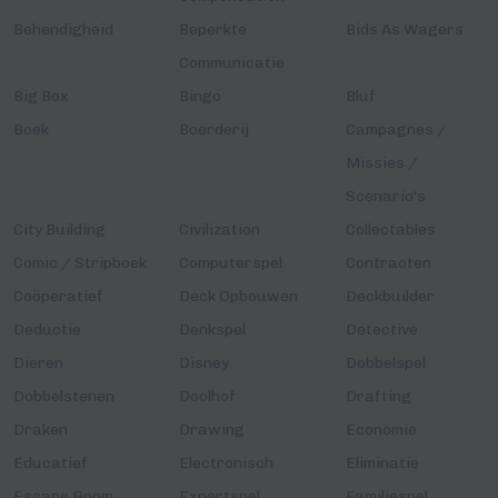
Behendigheid
Beperkte
Bids As Wagers
Communicatie
Big Box
Bingo
Bluf
Boek
Boerderij
Campagnes /
Missies /
Scenario's
City Building
Civilization
Collectables
Comic / Stripboek
Computerspel
Contracten
Coöperatief
Deck Opbouwen
Deckbuilder
Deductie
Denkspel
Detective
Dieren
Disney
Dobbelspel
Dobbelstenen
Doolhof
Drafting
Draken
Drawing
Economie
Educatief
Electronisch
Eliminatie
Escape Room
Expertspel
Familiespel