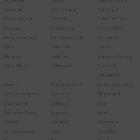
Ontdekken
Oorlog
Open Drafting
Ordering
Pak de leider
Partyspel
Pen en Papier
Piraten
Point To Point
Politiek
Prehistorie
Print & Play
Programmeren
Push Your Luck
Puzzelspel
Race
Real-time
Reizen
Rekenen
Religieus
Resource Queue
Roll & Write
Rollenspel
Routes &
Netwerken
Ruimte
Science Fiction
Semi-coöperatief
Sets Verzamelen
Simulatie
Slagenspel
Smartgame
Snelheid
Solo
Speleinde Bonus
Spionnen
Sport
Steden
Stemmen
Strategie
Strategiespel
Tags
Take That