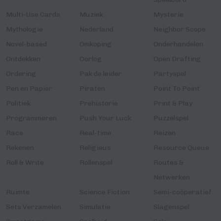
Multi-Use Cards
Muziek
Mysterie
Mythologie
Nederland
Neighbor Scope
Novel-based
Omkoping
Onderhandelen
Ontdekken
Oorlog
Open Drafting
Ordering
Pak de leider
Partyspel
Pen en Papier
Piraten
Point To Point
Politiek
Prehistorie
Print & Play
Programmeren
Push Your Luck
Puzzelspel
Race
Real-time
Reizen
Rekenen
Religieus
Resource Queue
Roll & Write
Rollenspel
Routes &
Netwerken
Ruimte
Science Fiction
Semi-coöperatief
Sets Verzamelen
Simulatie
Slagenspel