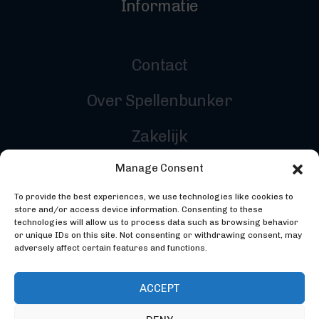
Informatie
Contact
Over Spellenbunker
Zakelijk
Manage Consent
Reviewers
To provide the best experiences, we use technologies like cookies to
Inloggen
store and/or access device information. Consenting to these
technologies will allow us to process data such as browsing behavior
or unique IDs on this site. Not consenting or withdrawing consent, may
adversely affect certain features and functions.
ACCEPT