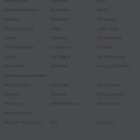
Smartgame
Snelheid
Solo
Speleinde Bonus
Spionnen
Sport
Steden
Stemmen
Strategie
Strategiespel
Tags
Take That
Teams
Tekenen
Territorium
Tile Placement
Transport
Treinen
Trivia
Uit België
Uit Nederland
Variabele
Vechten
Veiling & Bieden
Spelermogelijkheden
Verbindingen
Verhalen
Verzamelen
Vliegen
Voedsel
Volwassenen
Werkt met
Wilde Westen
Woordspel
App/Website
Worker Placement
Zee
Zombies