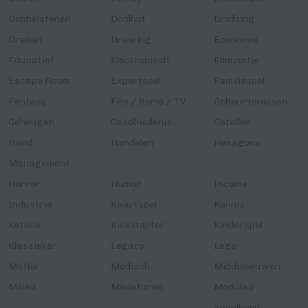
Dobbelstenen
Doolhof
Drafting
Draken
Drawing
Economie
Educatief
Electronisch
Eliminatie
Escape Room
Expertspel
Familiespel
Fantasy
Film / Serie / TV
Gebeurtenissen
Geheugen
Geschiedenis
Getallen
Hand
Handelen
Hexagons
Management
Horror
Humor
Income
Industrie
Kaartspel
Kennis
Ketens
Kickstarter
Kinderspel
Klassieker
Legacy
Lego
Maffia
Medisch
Middeleeuwen
Milieu
Miniaturen
Modulair
Speelbord