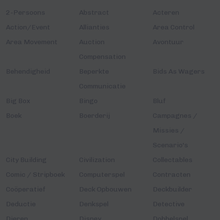
2-Persoons
Abstract
Acteren
Action/Event
Allianties
Area Control
Area Movement
Auction
Avontuur
Compensation
Behendigheid
Beperkte
Bids As Wagers
Communicatie
Big Box
Bingo
Bluf
Boek
Boerderij
Campagnes /
Missies /
Scenario's
City Building
Civilization
Collectables
Comic / Stripboek
Computerspel
Contracten
Coöperatief
Deck Opbouwen
Deckbuilder
Deductie
Denkspel
Detective
Dieren
Disney
Dobbelspel