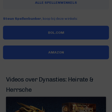
ALLE SPELLENWINKELS
Steun Spellenbunker
, koop bij deze winkels:
BOL.COM
AMAZON
Videos over Dynasties: Heirate &
Herrsche