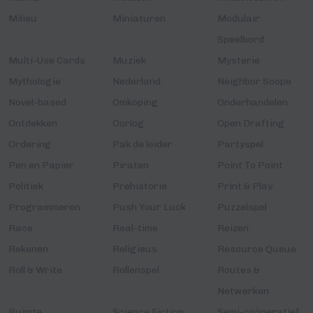
Milieu
Miniaturen
Modulair
Speelbord
Multi-Use Cards
Muziek
Mysterie
Mythologie
Nederland
Neighbor Scope
Novel-based
Omkoping
Onderhandelen
Ontdekken
Oorlog
Open Drafting
Ordering
Pak de leider
Partyspel
Pen en Papier
Piraten
Point To Point
Politiek
Prehistorie
Print & Play
Programmeren
Push Your Luck
Puzzelspel
Race
Real-time
Reizen
Rekenen
Religieus
Resource Queue
Roll & Write
Rollenspel
Routes &
Netwerken
Ruimte
Science Fiction
Semi-coöperatief