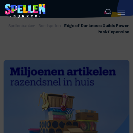
Spellenbunker
-
Bordspellen
-
Edge of Darkness: Guilds Power
Pack Expansion