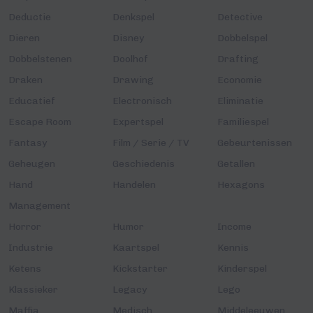
Deductie
Denkspel
Detective
Dieren
Disney
Dobbelspel
Dobbelstenen
Doolhof
Drafting
Draken
Drawing
Economie
Educatief
Electronisch
Eliminatie
Escape Room
Expertspel
Familiespel
Fantasy
Film / Serie / TV
Gebeurtenissen
Geheugen
Geschiedenis
Getallen
Hand
Handelen
Hexagons
Management
Horror
Humor
Income
Industrie
Kaartspel
Kennis
Ketens
Kickstarter
Kinderspel
Klassieker
Legacy
Lego
Maffia
Medisch
Middeleeuwen