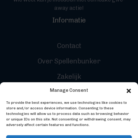
away actie!
Informatie
Contact
Over Spellenbunker
Zakelijk
Manage Consent
Reviewers
To provide the best experiences, we use technologies like cookies to
Inloggen
store and/or access device information. Consenting to these
technologies will allow us to process data such as browsing behavior
or unique IDs on this site. Not consenting or withdrawing consent, may
adversely affect certain features and functions.