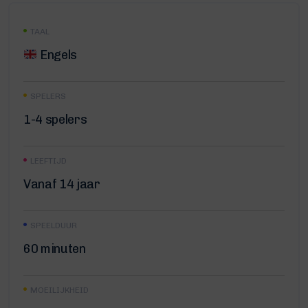
TAAL
Engels
SPELERS
1-4 spelers
LEEFTIJD
Vanaf 14 jaar
SPEELDUUR
60 minuten
MOEILIJKHEID