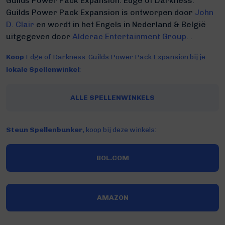
Guilds Power Pack Expansion.
Edge of Darkness:
Guilds Power Pack Expansion is ontworpen door
John
D. Clair
en wordt in het Engels in Nederland & België
uitgegeven door
Alderac Entertainment Group
. .
Koop
Edge of Darkness: Guilds Power Pack Expansion bij je
lokale Spellenwinkel
:
ALLE SPELLENWINKELS
Steun Spellenbunker
, koop bij deze winkels:
BOL.COM
AMAZON