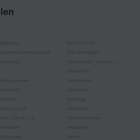
llen
Allianties
Area Control
Beperkte Communicatie
Bids As Wagers
Boerderij
Campagnes / Missies /
Scenario's
Computerspel
Contracten
Denkspel
Detective
Doolhof
Drafting
Electronisch
Eliminatie
Film / Serie / TV
Gebeurtenissen
Handelen
Hexagons
Kaartspel
Kennis