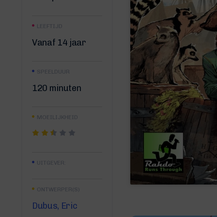
LEEFTIJD
Vanaf 14 jaar
SPEELDUUR
120 minuten
MOEILIJKHEID
UITGEVER:
ONTWERPER(S)
Dubus, Eric