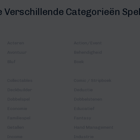
e Verschillende Categorieën Spe
Acteren
Action/Event
Avontuur
Behendigheid
Bluf
Boek
Collectables
Comic / Stripboek
Deckbuilder
Deductie
Dobbelspel
Dobbelstenen
Economie
Educatief
Familiespel
Fantasy
Getallen
Hand Management
Income
Industrie