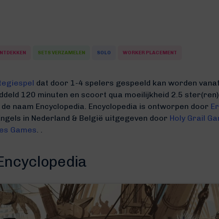
NTDEKKEN
SETS VERZAMELEN
SOLO
WORKER PLACEMENT
tegiespel
dat door 1-4 spelers gespeeld kan worden vanaf 
iddeld 120 minuten
en scoort qua moeilijkheid 2.5 ster(ren)
 de naam Encyclopedia.
Encyclopedia is ontworpen door
Er
Engels in Nederland & België uitgegeven door
Holy Grail G
es Games
. .
Encyclopedia