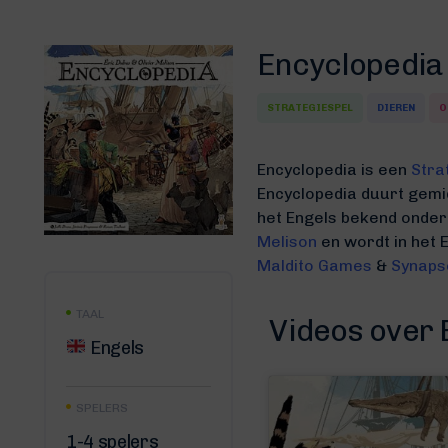
Encyclopedia
STRATEGIESPEL
DIEREN
O
Encyclopedia is een
Stra
Encyclopedia duurt gem
het Engels bekend onder
Melison
en wordt in het 
Maldito Games
&
Synaps
TAAL
Videos over 
Engels
SPELERS
1-4 spelers