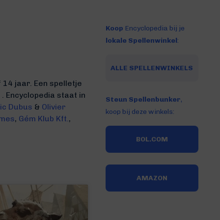
Koop
Encyclopedia bij je
lokale Spellenwinkel
:
ALLE SPELLENWINKELS
14 jaar. Een spelletje
 .
Encyclopedia staat in
Steun Spellenbunker
,
ic Dubus
&
Olivier
koop bij deze winkels:
ames
,
Gém Klub Kft.
,
BOL.COM
AMAZON