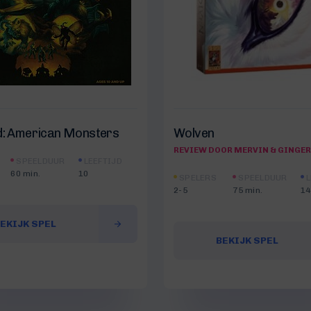
d: American Monsters
Wolven
REVIEW DOOR MERVIN & GINGER
SPEELDUUR
LEEFTIJD
60 min.
10
SPELERS
SPEELDUUR
L
2-5
75 min.
14
EKIJK SPEL
BEKIJK SPEL