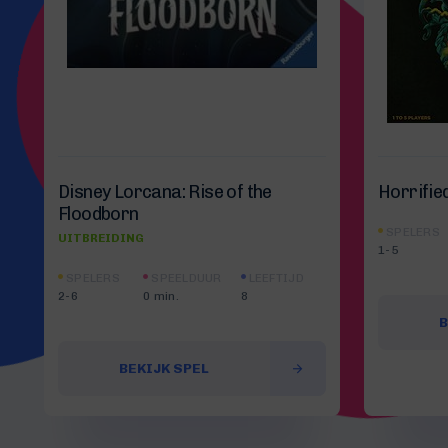
Disney Lorcana: Rise of the
Horrifie
Floodborn
SPELERS
UITBREIDING
1-5
SPELERS
SPEELDUUR
LEEFTIJD
2-6
0 min.
8
B
BEKIJK SPEL