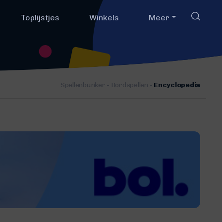
Toplijstjes
Winkels
Meer
Spellenbunker
-
Bordspellen
-
Encyclopedia