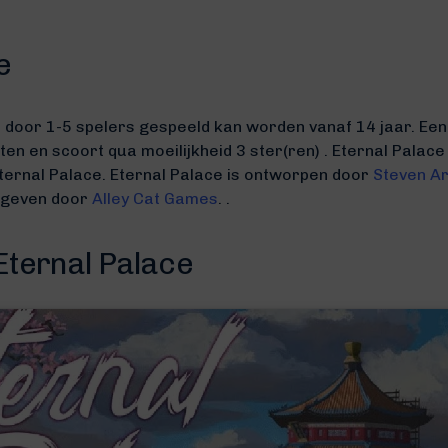
e
t door 1-5 spelers gespeeld kan worden vanaf 14 jaar. Een 
uten
en scoort qua moeilijkheid 3 ster(ren) .
Eternal Palace 
ternal Palace.
Eternal Palace is ontworpen door
Steven A
gegeven door
Alley Cat Games
. .
Eternal Palace