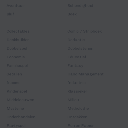
Avontuur
Behendigheid
Bluf
Boek
Collectables
Comic / Stripboek
Deckbuilder
Deductie
Dobbelspel
Dobbelstenen
Economie
Educatief
Familiespel
Fantasy
Getallen
Hand Management
Income
Industrie
Kinderspel
Klassieker
Middeleeuwen
Milieu
Mysterie
Mythologie
Onderhandelen
Ontdekken
Partyspel
Pen en Papier