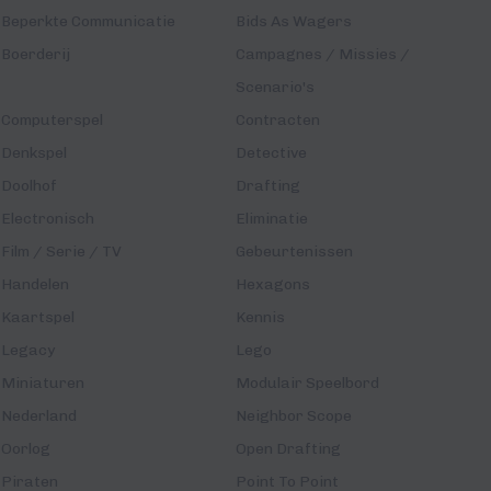
Beperkte Communicatie
Bids As Wagers
Boerderij
Campagnes / Missies /
Scenario's
Computerspel
Contracten
Denkspel
Detective
Doolhof
Drafting
Electronisch
Eliminatie
Film / Serie / TV
Gebeurtenissen
Handelen
Hexagons
Kaartspel
Kennis
Legacy
Lego
Miniaturen
Modulair Speelbord
Nederland
Neighbor Scope
Oorlog
Open Drafting
Piraten
Point To Point