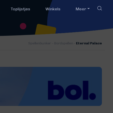
Toplijstjes
Winkels
Meer
Spellenbunker
-
Bordspellen
-
Eternal Palace