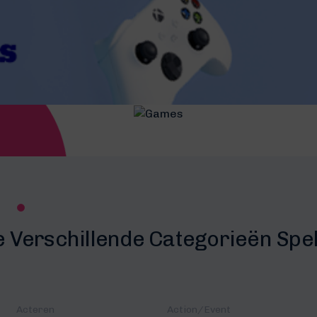
e Verschillende Categorieën Spe
Acteren
Action/Event