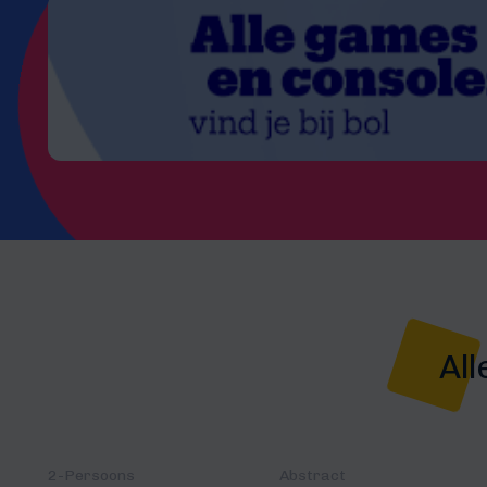
All
2-Persoons
Abstract