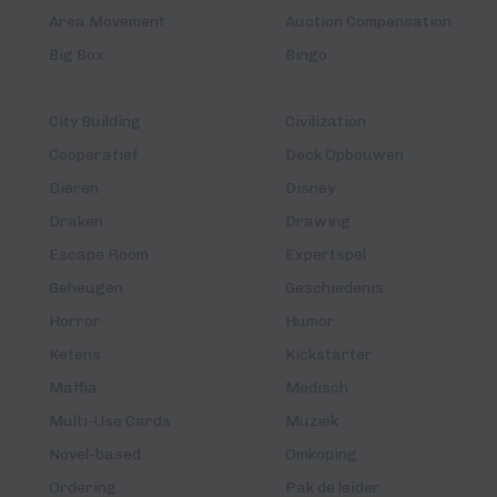
Area Movement
Auction Compensation
Big Box
Bingo
City Building
Civilization
Coöperatief
Deck Opbouwen
Dieren
Disney
Draken
Drawing
Escape Room
Expertspel
Geheugen
Geschiedenis
Horror
Humor
Ketens
Kickstarter
Maffia
Medisch
Multi-Use Cards
Muziek
Novel-based
Omkoping
Ordering
Pak de leider