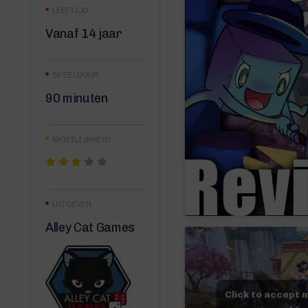
LEEFTIJD
Vanaf 14 jaar
SPEELDUUR
90 minuten
MOEILIJKHEID
UITGEVER:
Alley Cat Games
Click to accept 