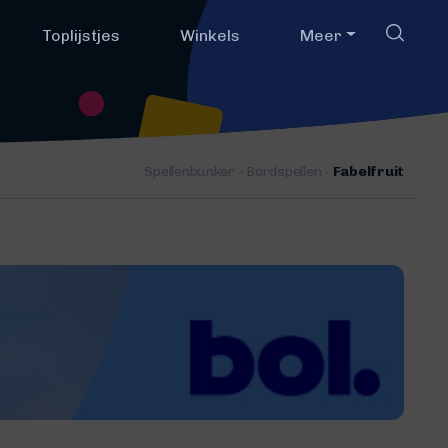
Toplijstjes
Winkels
Meer
Spellenbunker
-
Bordspellen
-
Fabelfruit