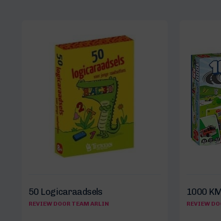
50 Logicaraadsels
1000 K
REVIEW DOOR TEAM ARLIN
REVIEW DO