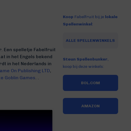
Koop
Fabelfruit bij je
lokale
Spellenwinkel
:
ALLE SPELLENWINKELS
 Een spelletje Fabelfruit
aat in het Engels bekend
Steun Spellenbunker
,
dt in het Nederlands in
koop bij deze winkels:
ame On Publishing LTD
,
te Goblin Games
. .
BOL.COM
AMAZON