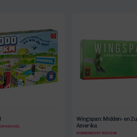
M
Wingspan: Midden- en Zu
Amerika
OR RACHEL
BINNENKORT REVIEW