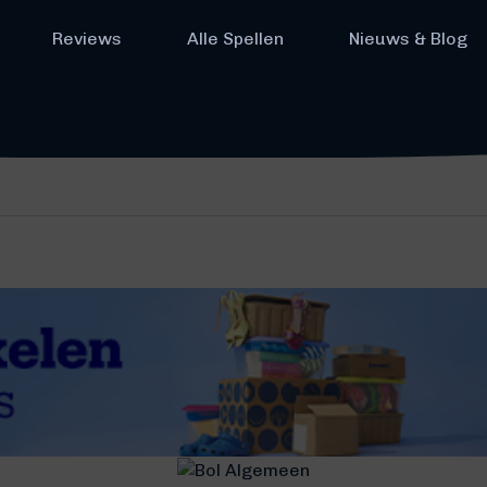
Reviews
Alle Spellen
Nieuws & Blog