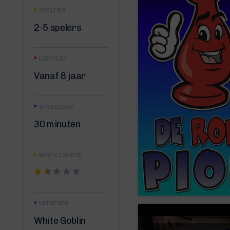
SPELERS
2-5 spelers
LEEFTIJD
Vanaf 8 jaar
SPEELDUUR
30 minuten
MOEILIJKHEID
UITGEVER:
White Goblin