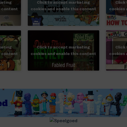
keting
Click to accept marketing
Click
s content
cookies and enable this content
cookies 
keting
Click to accept marketing
Click
s content
cookies and enable this content
cookies 