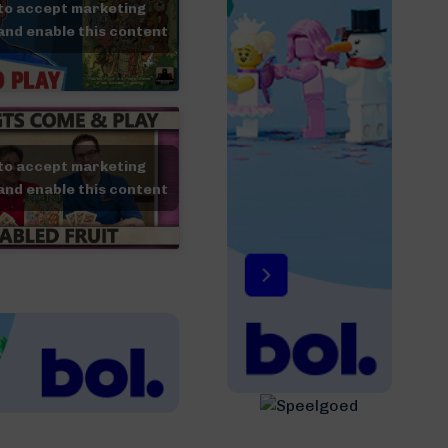
 to accept marketing
and enable this content
 to accept marketing
and enable this content