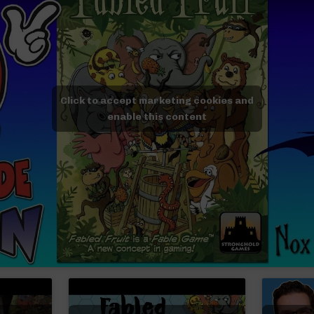
Click to accept marketing cookies and
enable this content