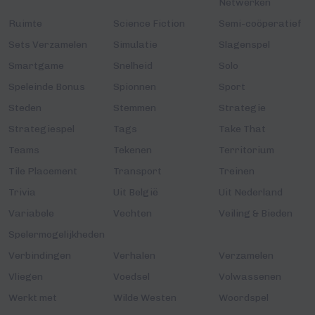
Netwerken
Ruimte
Science Fiction
Semi-coöperatief
Sets Verzamelen
Simulatie
Slagenspel
Smartgame
Snelheid
Solo
Speleinde Bonus
Spionnen
Sport
Steden
Stemmen
Strategie
Strategiespel
Tags
Take That
Teams
Tekenen
Territorium
Tile Placement
Transport
Treinen
Trivia
Uit België
Uit Nederland
Variabele
Vechten
Veiling & Bieden
Spelermogelijkheden
Verbindingen
Verhalen
Verzamelen
Vliegen
Voedsel
Volwassenen
Werkt met
Wilde Westen
Woordspel