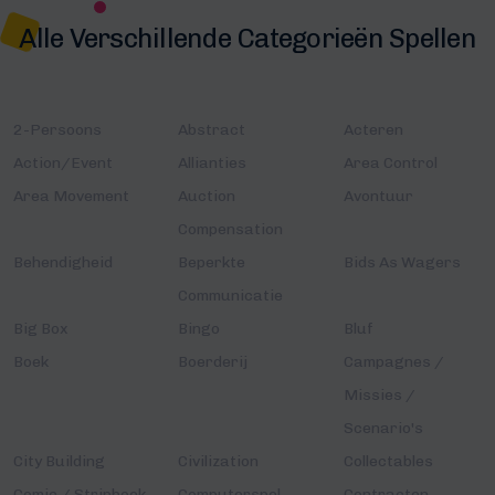
Alle Verschillende Categorieën Spellen
2-Persoons
Abstract
Acteren
Action/Event
Allianties
Area Control
Area Movement
Auction
Avontuur
Compensation
Behendigheid
Beperkte
Bids As Wagers
Communicatie
Big Box
Bingo
Bluf
Boek
Boerderij
Campagnes /
Missies /
Scenario's
City Building
Civilization
Collectables
Comic / Stripboek
Computerspel
Contracten