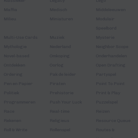
Klassieker
Legacy
Lego
Maffia
Medisch
Middeleeuwen
Milieu
Miniaturen
Modulair
Speelbord
Multi-Use Cards
Muziek
Mysterie
Mythologie
Nederland
Neighbor Scope
Novel-based
Omkoping
Onderhandelen
Ontdekken
Oorlog
Open Drafting
Ordering
Pak de leider
Partyspel
Pen en Papier
Piraten
Point To Point
Politiek
Prehistorie
Print & Play
Programmeren
Push Your Luck
Puzzelspel
Race
Real-time
Reizen
Rekenen
Religieus
Resource Queue
Roll & Write
Rollenspel
Routes &