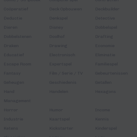
Coöperatief
Deck Opbouwen
Deckbuilder
Deductie
Denkspel
Detective
Dieren
Disney
Dobbelspel
Dobbelstenen
Doolhof
Drafting
Draken
Drawing
Economie
Educatief
Electronisch
Eliminatie
Escape Room
Expertspel
Familiespel
Fantasy
Film / Serie / TV
Gebeurtenissen
Geheugen
Geschiedenis
Getallen
Hand
Handelen
Hexagons
Management
Horror
Humor
Income
Industrie
Kaartspel
Kennis
Ketens
Kickstarter
Kinderspel