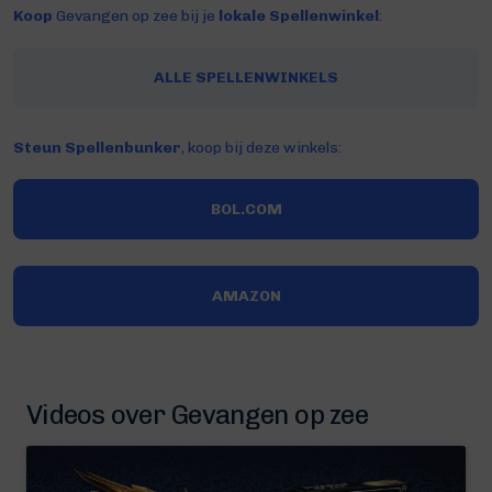
Koop
Gevangen op zee bij je
lokale Spellenwinkel
:
ALLE SPELLENWINKELS
Steun Spellenbunker
, koop bij deze winkels:
BOL.COM
AMAZON
Videos over Gevangen op zee