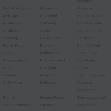
Speelbord
Multi-Use Cards
Muziek
Mysterie
Mythologie
Nederland
Neighbor Scope
Novel-based
Omkoping
Onderhandelen
Ontdekken
Oorlog
Open Drafting
Ordering
Pak de leider
Partyspel
Pen en Papier
Piraten
Point To Point
Politiek
Prehistorie
Print & Play
Programmeren
Push Your Luck
Puzzelspel
Race
Real-time
Reizen
Rekenen
Religieus
Resource Queue
Roll & Write
Rollenspel
Routes &
Netwerken
Ruimte
Science Fiction
Semi-coöperatief
Sets Verzamelen
Simulatie
Slagenspel