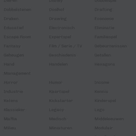
Dieren
Disney
Dobbelspel
Dobbelstenen
Doolhof
Drafting
Draken
Drawing
Economie
Educatief
Electronisch
Eliminatie
Escape Room
Expertspel
Familiespel
Fantasy
Film / Serie / TV
Gebeurtenissen
Geheugen
Geschiedenis
Getallen
Hand
Handelen
Hexagons
Management
Horror
Humor
Income
Industrie
Kaartspel
Kennis
Ketens
Kickstarter
Kinderspel
Klassieker
Legacy
Lego
Maffia
Medisch
Middeleeuwen
Milieu
Miniaturen
Modulair